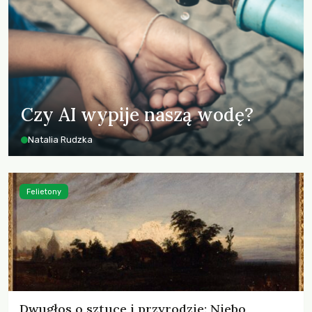
Czy AI wypije naszą wodę?
Natalia Rudzka
Felietony
Dwugłos o sztuce i przyrodzie: Niebo