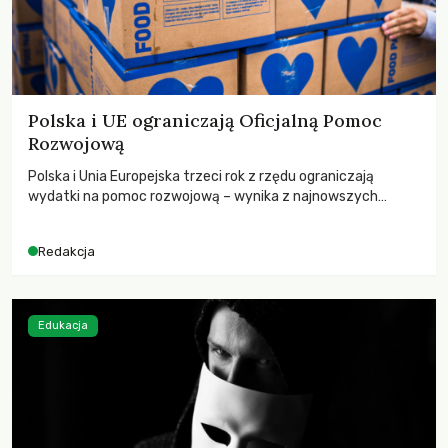
Polska i UE ograniczają Oficjalną Pomoc
Rozwojową
Polska i Unia Europejska trzeci rok z rzędu ograniczają
wydatki na pomoc rozwojową – wynika z najnowszych
danych OECD za 2025 rok. Spadki obejmują także wsparcie
dla krajów najbardziej potrzebujących, a globalnie
Redakcja
odnotowano największe tąpnięcie ODA w historii. Jakie będą
konsekwencje tych decyzji dla świata dotkniętego
kryzysami i ubóstwem?
Edukacja