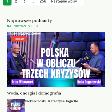
1
2
3
…
258
Następne wpisy →
Najnowsze podcasty
NAJNOWSZE VIDEO
Podcast
Woda, energia i demografia
Piękno troski | Katarzyna Jagiełło