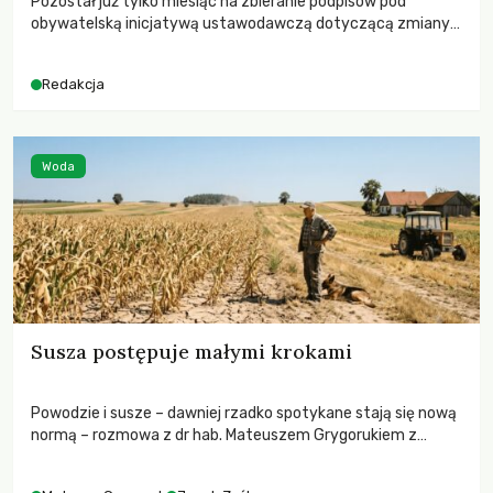
Pozostał już tylko miesiąc na zbieranie podpisów pod
obywatelską inicjatywą ustawodawczą dotyczącą zmiany
Prawa łowieckiego. Fundacja Niech Żyją! apeluje o pełną
mobilizację, ponieważ projekt zawiera historyczne i
Redakcja
niezwykle korzystne rozwiązania dla przyrody i zwierząt,
radykalnie zmieniając dotychczasowy paradygmat
funkcjonowania łowiectwa w Polsce.
Woda
Susza postępuje małymi krokami
Powodzie i susze – dawniej rzadko spotykane stają się nową
normą – rozmowa z dr hab. Mateuszem Grygorukiem z
Centrum Badań Klimatu SGGW.