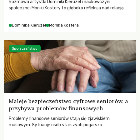
Rozmowa artystki Dominiki Kieruzel i naukowczyni
społecznej Moniki Kostery to głęboka refleksja nad relacją
sztuki, przyrody oraz człowieka w przestrzeni
współczesnego miasta.
Dominika Kieruzel
Monika Kostera
Społeczeństwo
Maleje bezpieczeństwo cyfrowe seniorów, a
przybywa problemów finansowych
Problemy finansowe seniorów stają się zjawiskiem
masowym. Sytuację osób starszych pogarsza
bezwzględność cyberprzestępców.