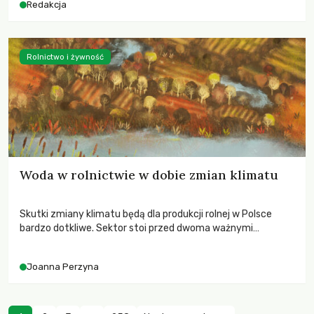
Redakcja
Rolnictwo i żywność
Woda w rolnictwie w dobie zmian klimatu
Skutki zmiany klimatu będą dla produkcji rolnej w Polsce
bardzo dotkliwe. Sektor stoi przed dwoma ważnymi
wyzwaniami – potrzebą redukcji emisji gazów cieplarnianych
oraz koniecznością prowadzenia działań adaptacyjnych do
Joanna Perzyna
zachodzących zmian klimatycznych. Wymagać to będzie
przedefiniowania podejścia do produkcji rolnej opartego
niemal wyłącznie o kryterium zysku ekonomicznego.