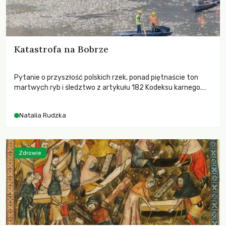
Katastrofa na Bobrze
Pytanie o przyszłość polskich rzek, ponad piętnaście ton
martwych ryb i śledztwo z artykułu 182 Kodeksu karnego.
Katastrofa na Bobrze obnażyła słabość systemu, który
pozwolił, by prace modernizacyjne uruchomiły lawinę
Natalia Rudzka
zdarzeń prowadzących do biologicznej śmierci rzeki.
Zdrowie