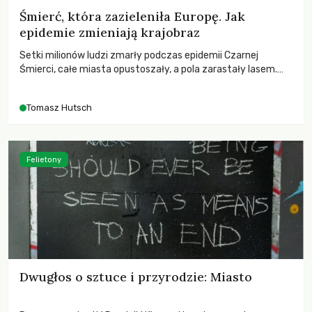
Śmierć, która zazieleniła Europę. Jak
epidemie zmieniają krajobraz
Setki milionów ludzi zmarły podczas epidemii Czarnej
Śmierci, całe miasta opustoszały, a pola zarastały lasem.
Gdy pierwsze liście nowych dębów rozwijały się na włoskich
wzgórzach, Europa dopiero podnosiła się po jednej z
Tomasz Hutsch
największych katastrof w swoich dziejach.
Felietony
Dwugłos o sztuce i przyrodzie: Miasto