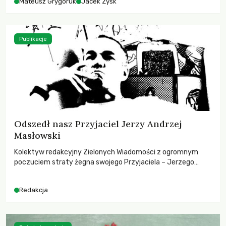
Mateusz Grygoruk
Jacek Zyśk
Publikacje
Odszedł nasz Przyjaciel Jerzy Andrzej
Masłowski
Kolektyw redakcyjny Zielonych Wiadomości z ogromnym
poczuciem straty żegna swojego Przyjaciela – Jerzego
Andrzeja Masłowskiego, kochanego Opiekuna, Mecenasa i
Mentora.
Redakcja