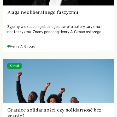
Plaga neoliberalnego faszyzmu
Żyjemy w czasach globalnego powrotu autorytaryzmu i
neofaszyzmu. Znany pedagog Henry A. Giroux ostrzega
przed korporacyjną tyranią niszczącą społeczeństwo. Czy
współczesne uniwersytety obronią swoją niezależność i
Henry A. Giroux
wychowają świadomych obywateli?
Klimat
Granice solidarności czy solidarność bez
granic?