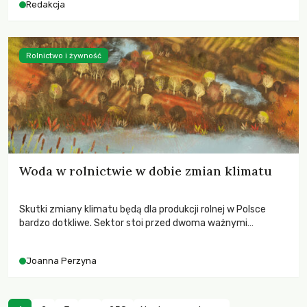
Redakcja
Rolnictwo i żywność
Woda w rolnictwie w dobie zmian klimatu
Skutki zmiany klimatu będą dla produkcji rolnej w Polsce
bardzo dotkliwe. Sektor stoi przed dwoma ważnymi
wyzwaniami – potrzebą redukcji emisji gazów cieplarnianych
oraz koniecznością prowadzenia działań adaptacyjnych do
Joanna Perzyna
zachodzących zmian klimatycznych. Wymagać to będzie
przedefiniowania podejścia do produkcji rolnej opartego
niemal wyłącznie o kryterium zysku ekonomicznego.