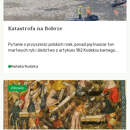
Katastrofa na Bobrze
Pytanie o przyszłość polskich rzek, ponad piętnaście ton
martwych ryb i śledztwo z artykułu 182 Kodeksu karnego.
Katastrofa na Bobrze obnażyła słabość systemu, który
pozwolił, by prace modernizacyjne uruchomiły lawinę
Natalia Rudzka
zdarzeń prowadzących do biologicznej śmierci rzeki.
Zdrowie