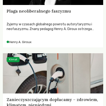
Plaga neoliberalnego faszyzmu
Żyjemy w czasach globalnego powrotu autorytaryzmu i
neofaszyzmu. Znany pedagog Henry A. Giroux ostrzega
przed korporacyjną tyranią niszczącą społeczeństwo. Czy
współczesne uniwersytety obronią swoją niezależność i
Henry A. Giroux
wychowają świadomych obywateli?
Klimat
Zanieczyszczającym dopłacamy – zdrowiem,
klimatem, pieniędzmi