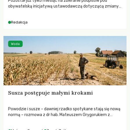
Pozostał już tylko miesiąc na zbieranie podpisów pod
obywatelską inicjatywą ustawodawczą dotyczącą zmiany
Prawa łowieckiego. Fundacja Niech Żyją! apeluje o pełną
mobilizację, ponieważ projekt zawiera historyczne i
Redakcja
niezwykle korzystne rozwiązania dla przyrody i zwierząt,
radykalnie zmieniając dotychczasowy paradygmat
funkcjonowania łowiectwa w Polsce.
Woda
Susza postępuje małymi krokami
Powodzie i susze – dawniej rzadko spotykane stają się nową
normą – rozmowa z dr hab. Mateuszem Grygorukiem z
Centrum Badań Klimatu SGGW.