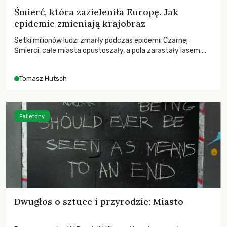
Śmierć, która zazieleniła Europę. Jak
epidemie zmieniają krajobraz
Setki milionów ludzi zmarły podczas epidemii Czarnej
Śmierci, całe miasta opustoszały, a pola zarastały lasem.
Gdy pierwsze liście nowych dębów rozwijały się na włoskich
wzgórzach, Europa dopiero podnosiła się po jednej z
Tomasz Hutsch
największych katastrof w swoich dziejach.
Felietony
Dwugłos o sztuce i przyrodzie: Miasto