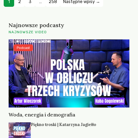
1
2
3
…
258
Następne wpisy →
Najnowsze podcasty
NAJNOWSZE VIDEO
Podcast
Woda, energia i demografia
Piękno troski | Katarzyna Jagiełło