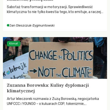
Sabotaż transformacji w motoryzacji. Sprawiedliwość
klimatyczna to nie tylko kwestia tego, kto emituje, a raczej
– kto ponosi konsekwencje globalnego ocieplenia.
Jan Oleszczuk-Zygmuntowski
Klimat
Zuzanna Borowska: Kulisy dyplomacji
klimatycznej
Artur Wieczorek rozmawia z Zuzą Borowską, negocjatorka
UNFCCC i YOUNGO – o kuluarach COP, tokenizmie,
różnorodności i nadziei pokładanej w ruchach klimatycznych