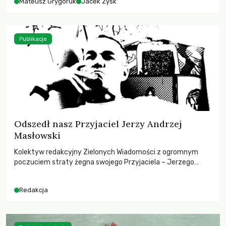
Mateusz Grygoruk
Jacek Zyśk
Publikacje
Odszedł nasz Przyjaciel Jerzy Andrzej
Masłowski
Kolektyw redakcyjny Zielonych Wiadomości z ogromnym
poczuciem straty żegna swojego Przyjaciela – Jerzego
Andrzeja Masłowskiego, kochanego Opiekuna, Mecenasa i
Mentora.
Redakcja