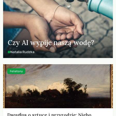
Czy AI wypije naszą wodę?
Natalia Rudzka
Felietony
Dwugłos o sztuce i przyrodzie: Niebo