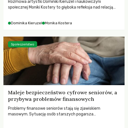
Rozmowa artystki Dominiki Kieruzel i naukowczyni
społecznej Moniki Kostery to głęboka refleksja nad relacją
sztuki, przyrody oraz człowieka w przestrzeni
współczesnego miasta.
Dominika Kieruzel
Monika Kostera
Społeczeństwo
Maleje bezpieczeństwo cyfrowe seniorów, a
przybywa problemów finansowych
Problemy finansowe seniorów stają się zjawiskiem
masowym. Sytuację osób starszych pogarsza
bezwzględność cyberprzestępców.