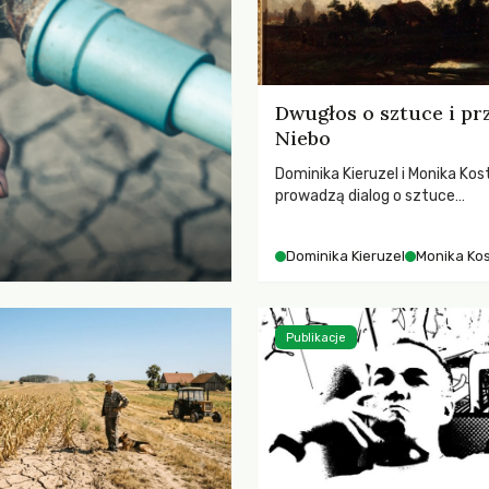
Dwugłos o sztuce i pr
Niebo
Dominika Kieruzel i Monika Kos
prowadzą dialog o sztuce
przedstawiającej niebo i kosm
jej rezonansowy wpływ na lud
Dominika Kieruzel
Monika Ko
wrażliwość, odczuwanie przes
relację z naturą.
Publikacje