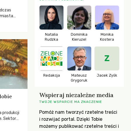
odczas
 miasta
 lasem. Gdy
rozwijały
ropa dopiero
Natalia
Dominika
Monika
iększych
Rudzka
Kieruzel
Kostera
Z
Redakcja
Mateusz
Jacek Zyśk
Grygoruk
Wspieraj niezależne media
dobie
TWOJE WSPARCIE MA ZNACZENIE
Pomóż nam tworzyć rzetelne treści
a produkcji
e. Sektor
i rozwijać portal. Dzięki Tobie
yzwaniami –
możemy publikować rzetelne treści i
w