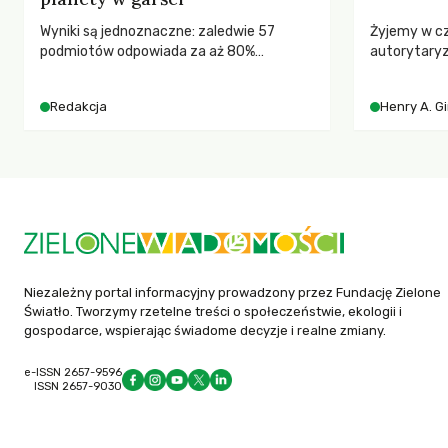
Wyniki są jednoznaczne: zaledwie 57
Żyjemy w c
podmiotów odpowiada za aż 80%
autorytary
globalnych emisji CO2.
pedagog Hen
korporacyjn
Redakcja
Henry A. G
społeczeńs
uniwersytet
wychowają 
Niezależny portal informacyjny prowadzony przez Fundację Zielone
Światło. Tworzymy rzetelne treści o społeczeństwie, ekologii i
gospodarce, wspierając świadome decyzje i realne zmiany.
e-ISSN 2657-9596
ISSN 2657-9030