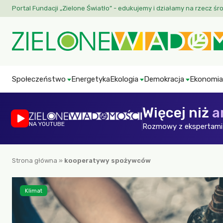
Portal Fundacji „Zielone Światło” - edukujemy i działamy na rzecz śr
Społeczeństwo
Energetyka
Ekologia
Demokracja
Ekonomia
Więcej niż
a
NA YOUTUBE
Rozmowy z ekspertami 
Strona główna
»
kooperatywy spożywców
Klimat