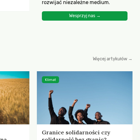
rozwijać niezależne medium.
ścią
yjnych do
Wesprzyj nas →
cznych.
iowania
opartego
 zysku
Więcej artykułów →
Klimat
Granice solidarności czy
rma
solidarność bez granic?