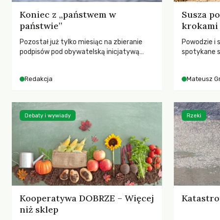
Koniec z „państwem w
Susza po
państwie”
krokami
Pozostał już tylko miesiąc na zbieranie
Powodzie i 
podpisów pod obywatelską inicjatywą
spotykane s
ustawodawczą dotyczącą zmiany Prawa
rozmowa z 
łowieckiego. Fundacja Niech Żyją! apeluje o
Grygorukie
Redakcja
Mateusz G
pełną mobilizację, ponieważ projekt
SGGW.
zawiera historyczne i niezwykle korzystne
rozwiązania dla przyrody i zwierząt,
radykalnie zmieniając dotychczasowy
Debaty i wywiady
Rzeki
paradygmat funkcjonowania łowiectwa w
Polsce.
Kooperatywa DOBRZE – Więcej
Katastro
niż sklep