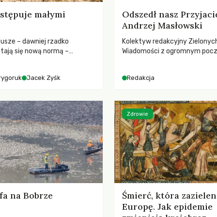
stępuje małymi
Odszedł nasz Przyjaci
Andrzej Masłowski
susze – dawniej rzadko
Kolektyw redakcyjny Zielonyc
tają się nową normą –
Wiadomości z ogromnym poc
dr hab. Mateuszem
straty żegna swojego Przyjaci
m z Centrum Badań Klimatu
Jerzego Andrzeja Masłowskieg
rygoruk
Jacek Zyśk
Redakcja
kochanego Opiekuna, Mecenasa
Zdrowie
fa na Bobrze
Śmierć, która zazielen
Europę. Jak epidemie