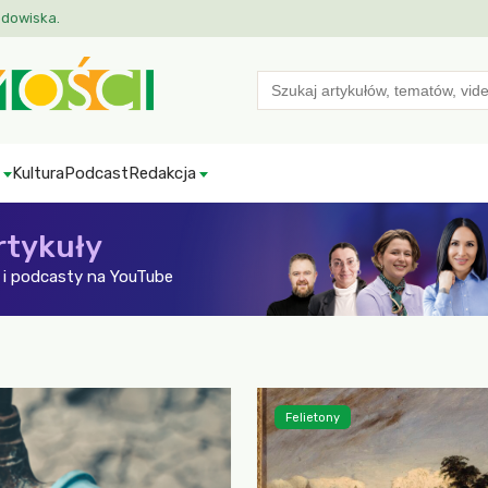
odowiska.
Search
for:
Kultura
Podcast
Redakcja
rtykuły
i podcasty na YouTube
Felietony