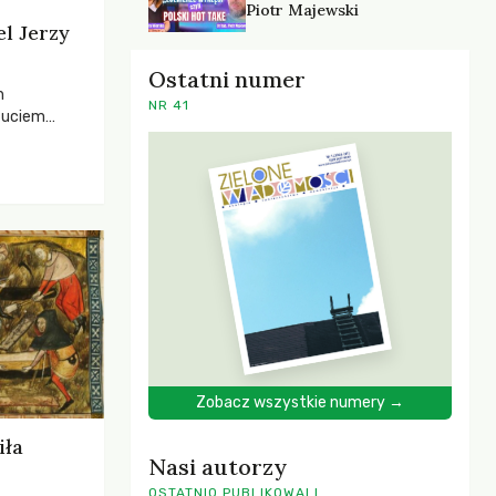
Piotr Majewski
el Jerzy
Ostatni numer
h
NR 41
zuciem
ela –
o,
 i Mentora.
Zobacz wszystkie numery →
iła
Nasi autorzy
OSTATNIO PUBLIKOWALI