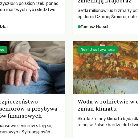
zmieniają krajobraz
rzyszłość polskich rzek, ponad
ton martwych ryb i śledztwo z
Setki milionów ludzi zmarły p
2 Kodeksu karnego. Katastrofa
epidemii Czarnej Śmierci, całe
bnażyła słabość systemu,
opustoszały, a pola zarastały
dzka
Tomasz Hutsch
lił, by prace modernizacyjne
pierwsze liście nowych dębów 
 lawinę zdarzeń prowadzących
się na włoskich wzgórzach, Eu
nej śmierci rzeki.
podnosiła się po jednej z najw
katastrof w swoich dziejach.
two
Rolnictwo i żywność
ezpieczeństwo
Woda w rolnictwie w 
seniorów, a przybywa
zmian klimatu
ów finansowych
Skutki zmiany klimatu będą dl
rolnej w Polsce bardzo dotkliw
nansowe seniorów stają się
stoi przed dwoma ważnymi w
 masowym. Sytuację osób
potrzebą redukcji emisji gazó