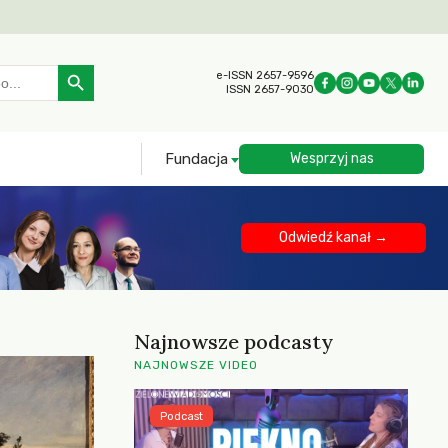
Search Button
e-ISSN 2657-9596
ISSN 2657-9030
Fundacja
Wesprzyj nas
Odwiedź kanał →
Najnowsze podcasty
NAJNOWSZE VIDEO
Podcast