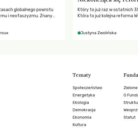
zasach globalnego powrotu
Który to już raz w ostatnich 3
zmu i neofaszyzmu. Znany
Która to już kolejna reforma W
ry A. Giroux ostrzega przed
Polityki Rolnej (WPR) mająca c
ą tyranią niszczącą
rolników i odpowiadać na potr
iroux
Justyna Zwolińska
two. Czy współczesne
społeczne?
y obronią swoją niezależność i
świadomych obywateli?
Tematy
Funda
Społeczeństwo
Zielone
Energetyka
O Funda
Ekologia
Struktu
Demokracja
Wesprzy
Ekonomia
Statut
Kultura