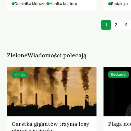
starszych 
Dominika Kieruzel
Monika Kostera
Redakcja
współczesnego miasta.
cyberprzes
1
2
3
ZieloneWiadomości polecają
Klimat
Edukacja
Garstka gigantów trzyma losy
Plaga ne
planety w garści