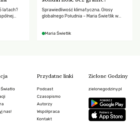
5 latach?
Sprawiedliwość klimatyczna. Głosy
spólnej
globalnego Południa – Maria Świetlik w
hronić
rozmowach o prawach pracowniczych w
zeby
czasach globalnych podziałów.
Maria Świetlik
cja
Przydatne linki
Zielone Godziny
 Światło
Podcast
zielonegodziny.pl
cji
Czasopismo
ra
Autorzy
j nas!
Współpraca
Kontakt