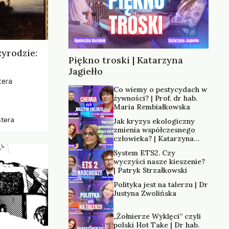
zyrodzie:
Piękno troski | Katarzyna
Jagiełło
tera
Co wiemy o pestycydach w
żywności? | Prof. dr hab.
os, ukazując
Maria Rembiałkowska
zką
stera
Jak kryzys ekologiczny
trzeni oraz
zmienia współczesnego
człowieka? | Katarzyna
Kurska-Wilk
System ETS2. Czy
wyczyści nasze kieszenie?
| Patryk Strzałkowski
Polityka jest na talerzu | Dr
Justyna Zwolińska
„Żołnierze Wyklęci” czyli
polski Hot Take | Dr hab.