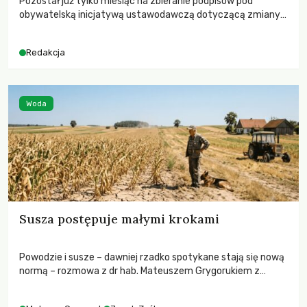
Pozostał już tylko miesiąc na zbieranie podpisów pod
obywatelską inicjatywą ustawodawczą dotyczącą zmiany
Prawa łowieckiego. Fundacja Niech Żyją! apeluje o pełną
mobilizację, ponieważ projekt zawiera historyczne i
Redakcja
niezwykle korzystne rozwiązania dla przyrody i zwierząt,
radykalnie zmieniając dotychczasowy paradygmat
funkcjonowania łowiectwa w Polsce.
Woda
Susza postępuje małymi krokami
Powodzie i susze – dawniej rzadko spotykane stają się nową
normą – rozmowa z dr hab. Mateuszem Grygorukiem z
Centrum Badań Klimatu SGGW.