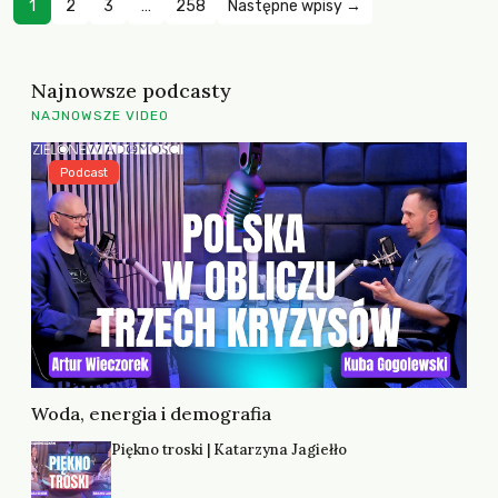
1
2
3
…
258
Następne wpisy →
Najnowsze podcasty
NAJNOWSZE VIDEO
Podcast
Woda, energia i demografia
Piękno troski | Katarzyna Jagiełło