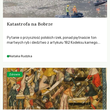
Katastrofa na Bobrze
Pytanie o przyszłość polskich rzek, ponad piętnaście ton
martwych ryb i śledztwo z artykułu 182 Kodeksu karnego.
Katastrofa na Bobrze obnażyła słabość systemu, który
pozwolił, by prace modernizacyjne uruchomiły lawinę
Natalia Rudzka
zdarzeń prowadzących do biologicznej śmierci rzeki.
Zdrowie