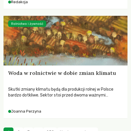
Redakcja
Rolnictwo i żywność
Woda w rolnictwie w dobie zmian klimatu
Skutki zmiany klimatu będą dla produkcji rolnej w Polsce
bardzo dotkliwe. Sektor stoi przed dwoma ważnymi
wyzwaniami – potrzebą redukcji emisji gazów cieplarnianych
oraz koniecznością prowadzenia działań adaptacyjnych do
Joanna Perzyna
zachodzących zmian klimatycznych. Wymagać to będzie
przedefiniowania podejścia do produkcji rolnej opartego
niemal wyłącznie o kryterium zysku ekonomicznego.