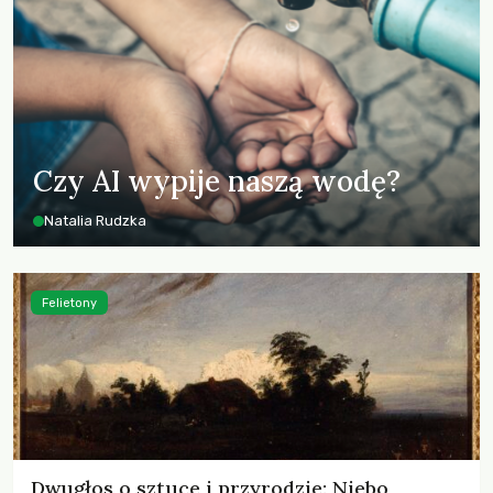
Czy AI wypije naszą wodę?
Natalia Rudzka
Felietony
Dwugłos o sztuce i przyrodzie: Niebo