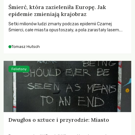
Śmierć, która zazieleniła Europę. Jak
epidemie zmieniają krajobraz
Setki milionów ludzi zmarły podczas epidemii Czarnej
Śmierci, całe miasta opustoszały, a pola zarastały lasem.
Gdy pierwsze liście nowych dębów rozwijały się na włoskich
wzgórzach, Europa dopiero podnosiła się po jednej z
Tomasz Hutsch
największych katastrof w swoich dziejach.
Felietony
Dwugłos o sztuce i przyrodzie: Miasto