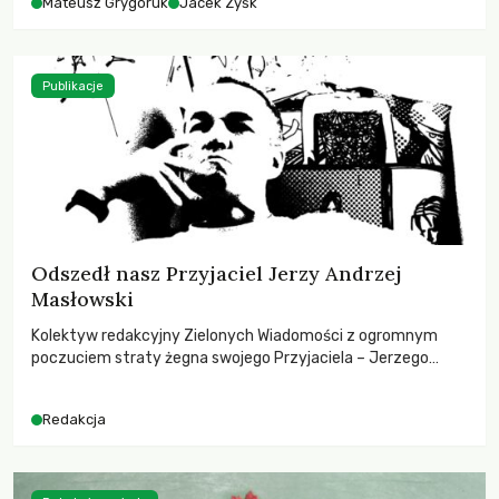
Mateusz Grygoruk
Jacek Zyśk
Publikacje
Odszedł nasz Przyjaciel Jerzy Andrzej
Masłowski
Kolektyw redakcyjny Zielonych Wiadomości z ogromnym
poczuciem straty żegna swojego Przyjaciela – Jerzego
Andrzeja Masłowskiego, kochanego Opiekuna, Mecenasa i
Mentora.
Redakcja