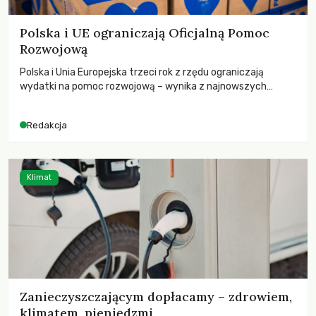
Polska i UE ograniczają Oficjalną Pomoc
Rozwojową
Polska i Unia Europejska trzeci rok z rzędu ograniczają
wydatki na pomoc rozwojową – wynika z najnowszych
danych OECD za 2025 rok. Spadki obejmują także wsparcie
dla krajów najbardziej potrzebujących, a globalnie
Redakcja
odnotowano największe tąpnięcie ODA w historii. Jakie będą
konsekwencje tych decyzji dla świata dotkniętego
kryzysami i ubóstwem?
Klimat
Zanieczyszczającym dopłacamy – zdrowiem,
klimatem, pieniędzmi