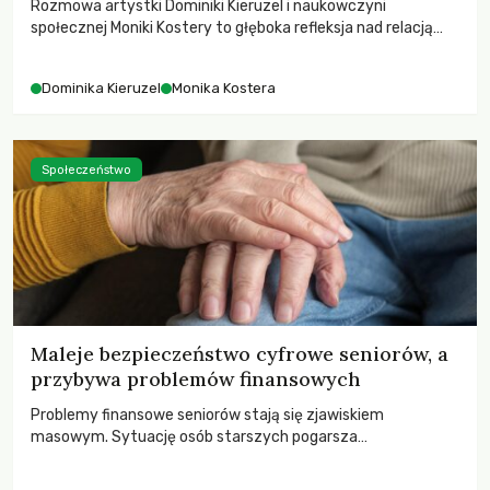
Rozmowa artystki Dominiki Kieruzel i naukowczyni
społecznej Moniki Kostery to głęboka refleksja nad relacją
sztuki, przyrody oraz człowieka w przestrzeni
współczesnego miasta.
Dominika Kieruzel
Monika Kostera
Społeczeństwo
Maleje bezpieczeństwo cyfrowe seniorów, a
przybywa problemów finansowych
Problemy finansowe seniorów stają się zjawiskiem
masowym. Sytuację osób starszych pogarsza
bezwzględność cyberprzestępców.