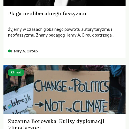
Plaga neoliberalnego faszyzmu
Żyjemy w czasach globalnego powrotu autorytaryzmu i
neofaszyzmu. Znany pedagog Henry A. Giroux ostrzega
przed korporacyjną tyranią niszczącą społeczeństwo. Czy
współczesne uniwersytety obronią swoją niezależność i
Henry A. Giroux
wychowają świadomych obywateli?
Klimat
Zuzanna Borowska: Kulisy dyplomacji
klimatycznej