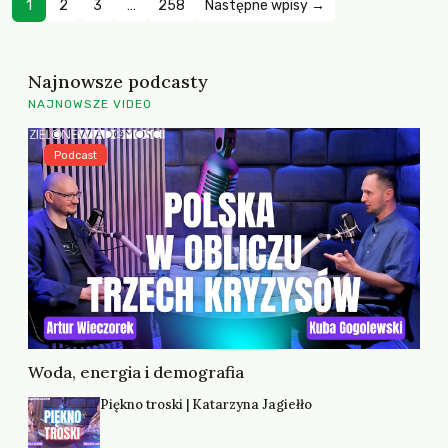
1
2
3
…
258
Następne wpisy →
Najnowsze podcasty
NAJNOWSZE VIDEO
Podcast
Woda, energia i demografia
Piękno troski | Katarzyna Jagiełło