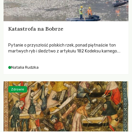
Katastrofa na Bobrze
Pytanie o przyszłość polskich rzek, ponad piętnaście ton
martwych ryb i śledztwo z artykułu 182 Kodeksu karnego.
Katastrofa na Bobrze obnażyła słabość systemu, który
pozwolił, by prace modernizacyjne uruchomiły lawinę
Natalia Rudzka
zdarzeń prowadzących do biologicznej śmierci rzeki.
Zdrowie