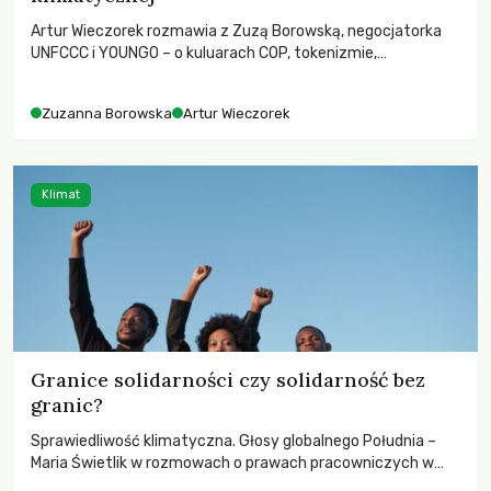
Artur Wieczorek rozmawia z Zuzą Borowską, negocjatorka
UNFCCC i YOUNGO – o kuluarach COP, tokenizmie,
różnorodności i nadziei pokładanej w ruchach klimatycznych
Zuzanna Borowska
Artur Wieczorek
Klimat
Granice solidarności czy solidarność bez
granic?
Sprawiedliwość klimatyczna. Głosy globalnego Południa –
Maria Świetlik w rozmowach o prawach pracowniczych w
czasach globalnych podziałów.