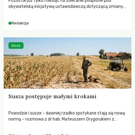
Pozostał już tylko miesiąc na zbieranie podpisów pod
obywatelską inicjatywą ustawodawczą dotyczącą zmiany
Prawa łowieckiego. Fundacja Niech Żyją! apeluje o pełną
mobilizację, ponieważ projekt zawiera historyczne i
Redakcja
niezwykle korzystne rozwiązania dla przyrody i zwierząt,
radykalnie zmieniając dotychczasowy paradygmat
funkcjonowania łowiectwa w Polsce.
Woda
Susza postępuje małymi krokami
Powodzie i susze – dawniej rzadko spotykane stają się nową
normą – rozmowa z dr hab. Mateuszem Grygorukiem z
Centrum Badań Klimatu SGGW.