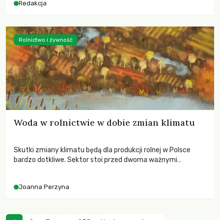
Redakcja
Rolnictwo i żywność
Woda w rolnictwie w dobie zmian klimatu
Skutki zmiany klimatu będą dla produkcji rolnej w Polsce
bardzo dotkliwe. Sektor stoi przed dwoma ważnymi
wyzwaniami – potrzebą redukcji emisji gazów cieplarnianych
oraz koniecznością prowadzenia działań adaptacyjnych do
Joanna Perzyna
zachodzących zmian klimatycznych. Wymagać to będzie
przedefiniowania podejścia do produkcji rolnej opartego
niemal wyłącznie o kryterium zysku ekonomicznego.