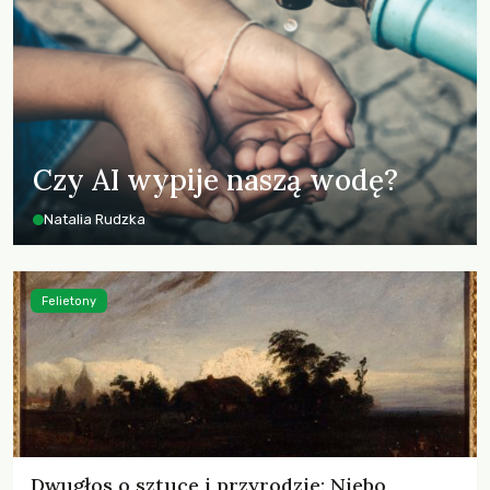
Czy AI wypije naszą wodę?
Natalia Rudzka
Felietony
Dwugłos o sztuce i przyrodzie: Niebo