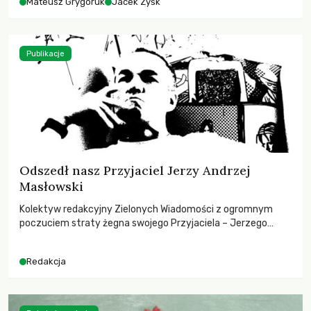
Mateusz Grygoruk
Jacek Zyśk
Publikacje
Odszedł nasz Przyjaciel Jerzy Andrzej
Masłowski
Kolektyw redakcyjny Zielonych Wiadomości z ogromnym
poczuciem straty żegna swojego Przyjaciela – Jerzego
Andrzeja Masłowskiego, kochanego Opiekuna, Mecenasa i
Mentora.
Redakcja