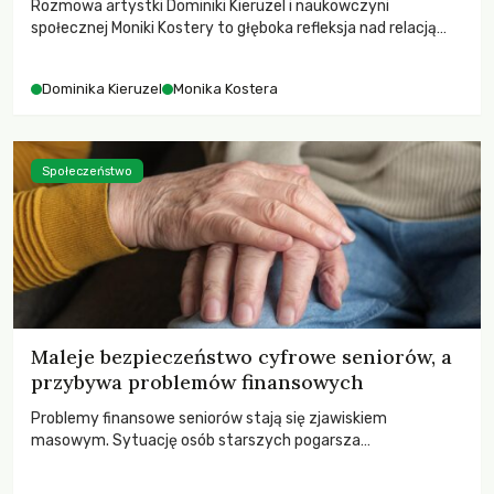
Rozmowa artystki Dominiki Kieruzel i naukowczyni
społecznej Moniki Kostery to głęboka refleksja nad relacją
sztuki, przyrody oraz człowieka w przestrzeni
współczesnego miasta.
Dominika Kieruzel
Monika Kostera
Społeczeństwo
Maleje bezpieczeństwo cyfrowe seniorów, a
przybywa problemów finansowych
Problemy finansowe seniorów stają się zjawiskiem
masowym. Sytuację osób starszych pogarsza
bezwzględność cyberprzestępców.