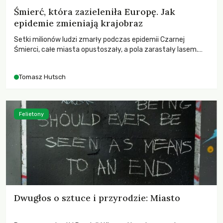
Śmierć, która zazieleniła Europę. Jak
epidemie zmieniają krajobraz
Setki milionów ludzi zmarły podczas epidemii Czarnej
Śmierci, całe miasta opustoszały, a pola zarastały lasem.
Gdy pierwsze liście nowych dębów rozwijały się na włoskich
wzgórzach, Europa dopiero podnosiła się po jednej z
Tomasz Hutsch
największych katastrof w swoich dziejach.
Felietony
Dwugłos o sztuce i przyrodzie: Miasto