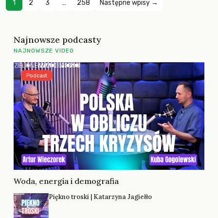
1
2
3
…
258
Następne wpisy →
Najnowsze podcasty
NAJNOWSZE VIDEO
Podcast
Woda, energia i demografia
Piękno troski | Katarzyna Jagiełło