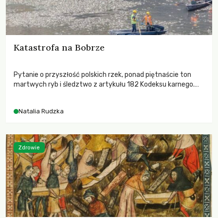
Katastrofa na Bobrze
Pytanie o przyszłość polskich rzek, ponad piętnaście ton
martwych ryb i śledztwo z artykułu 182 Kodeksu karnego.
Katastrofa na Bobrze obnażyła słabość systemu, który
pozwolił, by prace modernizacyjne uruchomiły lawinę
Natalia Rudzka
zdarzeń prowadzących do biologicznej śmierci rzeki.
Zdrowie