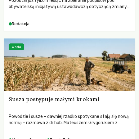
Pozostał już tylko miesiąc na zbieranie podpisów pod
obywatelską inicjatywą ustawodawczą dotyczącą zmiany
Prawa łowieckiego. Fundacja Niech Żyją! apeluje o pełną
mobilizację, ponieważ projekt zawiera historyczne i
Redakcja
niezwykle korzystne rozwiązania dla przyrody i zwierząt,
radykalnie zmieniając dotychczasowy paradygmat
funkcjonowania łowiectwa w Polsce.
Woda
Susza postępuje małymi krokami
Powodzie i susze – dawniej rzadko spotykane stają się nową
normą – rozmowa z dr hab. Mateuszem Grygorukiem z
Centrum Badań Klimatu SGGW.