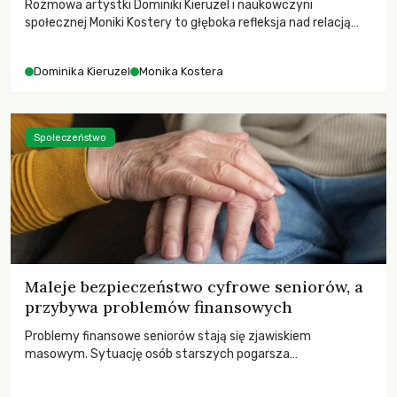
Rozmowa artystki Dominiki Kieruzel i naukowczyni
społecznej Moniki Kostery to głęboka refleksja nad relacją
sztuki, przyrody oraz człowieka w przestrzeni
współczesnego miasta.
Dominika Kieruzel
Monika Kostera
Społeczeństwo
Maleje bezpieczeństwo cyfrowe seniorów, a
przybywa problemów finansowych
Problemy finansowe seniorów stają się zjawiskiem
masowym. Sytuację osób starszych pogarsza
bezwzględność cyberprzestępców.