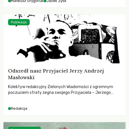
Mateusz Grygoruk
Jacek Zyśk
Publikacje
Odszedł nasz Przyjaciel Jerzy Andrzej
Masłowski
Kolektyw redakcyjny Zielonych Wiadomości z ogromnym
poczuciem straty żegna swojego Przyjaciela – Jerzego
Andrzeja Masłowskiego, kochanego Opiekuna, Mecenasa i
Mentora.
Redakcja