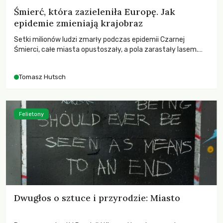
Śmierć, która zazieleniła Europę. Jak
epidemie zmieniają krajobraz
Setki milionów ludzi zmarły podczas epidemii Czarnej
Śmierci, całe miasta opustoszały, a pola zarastały lasem.
Gdy pierwsze liście nowych dębów rozwijały się na włoskich
wzgórzach, Europa dopiero podnosiła się po jednej z
Tomasz Hutsch
największych katastrof w swoich dziejach.
Felietony
Dwugłos o sztuce i przyrodzie: Miasto