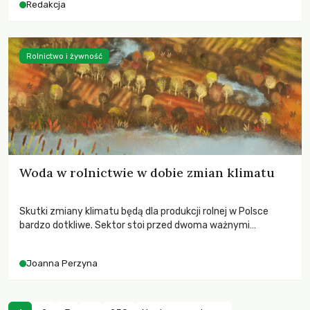
Redakcja
Rolnictwo i żywność
Woda w rolnictwie w dobie zmian klimatu
Skutki zmiany klimatu będą dla produkcji rolnej w Polsce
bardzo dotkliwe. Sektor stoi przed dwoma ważnymi
wyzwaniami – potrzebą redukcji emisji gazów cieplarnianych
oraz koniecznością prowadzenia działań adaptacyjnych do
Joanna Perzyna
zachodzących zmian klimatycznych. Wymagać to będzie
przedefiniowania podejścia do produkcji rolnej opartego
niemal wyłącznie o kryterium zysku ekonomicznego.