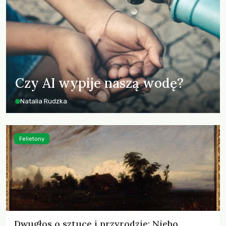
Czy AI wypije naszą wodę?
Natalia Rudzka
Felietony
Dwugłos o sztuce i przyrodzie: Niebo