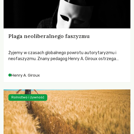
Plaga neoliberalnego faszyzmu
Żyjemy w czasach globalnego powrotu autorytaryzmu i
neofaszyzmu. Znany pedagog Henry A. Giroux ostrzega
przed korporacyjną tyranią niszczącą społeczeństwo. Czy
współczesne uniwersytety obronią swoją niezależność i
Henry A. Giroux
wychowają świadomych obywateli?
Rolnictwo i żywność