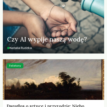
Czy AI wypije naszą wodę?
Natalia Rudzka
Felietony
Dwugłos o sztuce i przyrodzie: Niebo