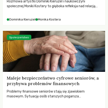
Rozmowa artystki Dominiki Kieruzel i naukowczyni
społecznej Moniki Kostery to głęboka refleksja nad relacją
sztuki, przyrody oraz człowieka w przestrzeni
współczesnego miasta.
Dominika Kieruzel
Monika Kostera
Społeczeństwo
Maleje bezpieczeństwo cyfrowe seniorów, a
przybywa problemów finansowych
Problemy finansowe seniorów stają się zjawiskiem
masowym. Sytuację osób starszych pogarsza
bezwzględność cyberprzestępców.