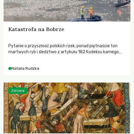
Katastrofa na Bobrze
Pytanie o przyszłość polskich rzek, ponad piętnaście ton
martwych ryb i śledztwo z artykułu 182 Kodeksu karnego.
Katastrofa na Bobrze obnażyła słabość systemu, który
pozwolił, by prace modernizacyjne uruchomiły lawinę
Natalia Rudzka
zdarzeń prowadzących do biologicznej śmierci rzeki.
Zdrowie