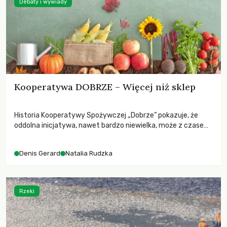
Debaty i wywiady
Kooperatywa DOBRZE – Więcej niż sklep
Historia Kooperatywy Spożywczej „Dobrze” pokazuje, że
oddolna inicjatywa, nawet bardzo niewielka, może z czasem
przerodzić się w stabilną i wpływową organizację. Dla wielu
osób to nie tylko miejsce zakupów, ale też przestrzeń
Denis Gerard
Natalia Rudzka
współpracy, edukacji i budowania alternatywnego modelu
gospodarki żywnościowej. Kooperatywa „Dobrze” to dziś
rozpoznawalna marka na mapie Warszawy: dwa sklepy,
kilkuset członków i tysiące klientów.
Rzeki