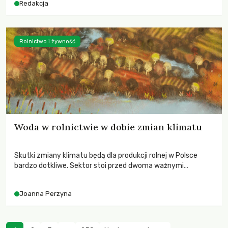
Redakcja
Rolnictwo i żywność
Woda w rolnictwie w dobie zmian klimatu
Skutki zmiany klimatu będą dla produkcji rolnej w Polsce
bardzo dotkliwe. Sektor stoi przed dwoma ważnymi
wyzwaniami – potrzebą redukcji emisji gazów cieplarnianych
oraz koniecznością prowadzenia działań adaptacyjnych do
Joanna Perzyna
zachodzących zmian klimatycznych. Wymagać to będzie
przedefiniowania podejścia do produkcji rolnej opartego
niemal wyłącznie o kryterium zysku ekonomicznego.