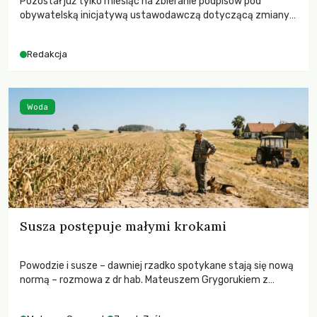
Pozostał już tylko miesiąc na zbieranie podpisów pod
obywatelską inicjatywą ustawodawczą dotyczącą zmiany
Prawa łowieckiego. Fundacja Niech Żyją! apeluje o pełną
mobilizację, ponieważ projekt zawiera historyczne i
Redakcja
niezwykle korzystne rozwiązania dla przyrody i zwierząt,
radykalnie zmieniając dotychczasowy paradygmat
funkcjonowania łowiectwa w Polsce.
Woda
Susza postępuje małymi krokami
Powodzie i susze – dawniej rzadko spotykane stają się nową
normą – rozmowa z dr hab. Mateuszem Grygorukiem z
Centrum Badań Klimatu SGGW.