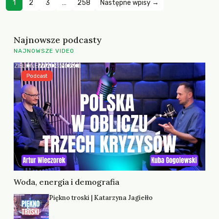
1
2
3
…
258
Następne wpisy →
Najnowsze podcasty
NAJNOWSZE VIDEO
Podcast
Woda, energia i demografia
Piękno troski | Katarzyna Jagiełło