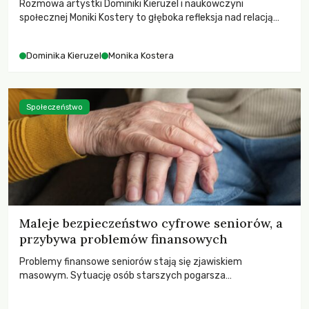
Rozmowa artystki Dominiki Kieruzel i naukowczyni
społecznej Moniki Kostery to głęboka refleksja nad relacją
sztuki, przyrody oraz człowieka w przestrzeni
współczesnego miasta.
Dominika Kieruzel
Monika Kostera
Społeczeństwo
Maleje bezpieczeństwo cyfrowe seniorów, a
przybywa problemów finansowych
Problemy finansowe seniorów stają się zjawiskiem
masowym. Sytuację osób starszych pogarsza
bezwzględność cyberprzestępców.