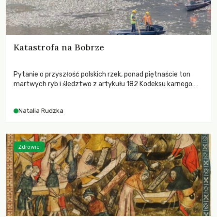
Katastrofa na Bobrze
Pytanie o przyszłość polskich rzek, ponad piętnaście ton
martwych ryb i śledztwo z artykułu 182 Kodeksu karnego.
Katastrofa na Bobrze obnażyła słabość systemu, który
pozwolił, by prace modernizacyjne uruchomiły lawinę
Natalia Rudzka
zdarzeń prowadzących do biologicznej śmierci rzeki.
Zdrowie