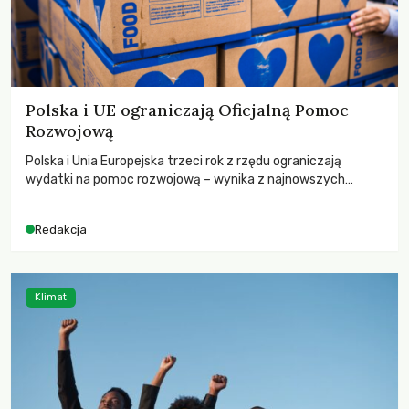
Polska i UE ograniczają Oficjalną Pomoc
Rozwojową
Polska i Unia Europejska trzeci rok z rzędu ograniczają
wydatki na pomoc rozwojową – wynika z najnowszych
danych OECD za 2025 rok. Spadki obejmują także wsparcie
dla krajów najbardziej potrzebujących, a globalnie
Redakcja
odnotowano największe tąpnięcie ODA w historii. Jakie będą
konsekwencje tych decyzji dla świata dotkniętego
kryzysami i ubóstwem?
Klimat