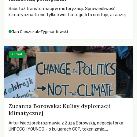
Sabotaż transformacji w motoryzacji. Sprawiedliwość
klimatyczna to nie tylko kwestia tego, kto emituje, a raczej
– kto ponosi konsekwencje globalnego ocieplenia.
Jan Oleszczuk-Zygmuntowski
Klimat
Zuzanna Borowska: Kulisy dyplomacji
klimatycznej
Artur Wieczorek rozmawia z Zuzą Borowską, negocjatorka
UNFCCC i YOUNGO – o kuluarach COP, tokenizmie,
różnorodności i nadziei pokładanej w ruchach klimatycznych