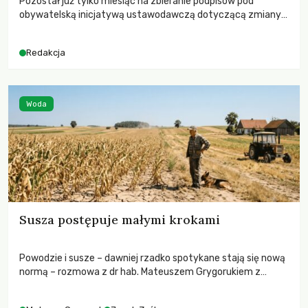
Pozostał już tylko miesiąc na zbieranie podpisów pod
obywatelską inicjatywą ustawodawczą dotyczącą zmiany
Prawa łowieckiego. Fundacja Niech Żyją! apeluje o pełną
mobilizację, ponieważ projekt zawiera historyczne i
Redakcja
niezwykle korzystne rozwiązania dla przyrody i zwierząt,
radykalnie zmieniając dotychczasowy paradygmat
funkcjonowania łowiectwa w Polsce.
Woda
Susza postępuje małymi krokami
Powodzie i susze – dawniej rzadko spotykane stają się nową
normą – rozmowa z dr hab. Mateuszem Grygorukiem z
Centrum Badań Klimatu SGGW.