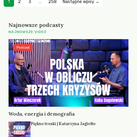
1
2
3
…
258
Następne wpisy →
Najnowsze podcasty
NAJNOWSZE VIDEO
Podcast
Woda, energia i demografia
Piękno troski | Katarzyna Jagiełło