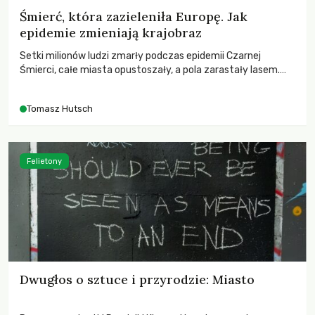
Śmierć, która zazieleniła Europę. Jak
epidemie zmieniają krajobraz
Setki milionów ludzi zmarły podczas epidemii Czarnej
Śmierci, całe miasta opustoszały, a pola zarastały lasem.
Gdy pierwsze liście nowych dębów rozwijały się na włoskich
wzgórzach, Europa dopiero podnosiła się po jednej z
Tomasz Hutsch
największych katastrof w swoich dziejach.
Felietony
Dwugłos o sztuce i przyrodzie: Miasto