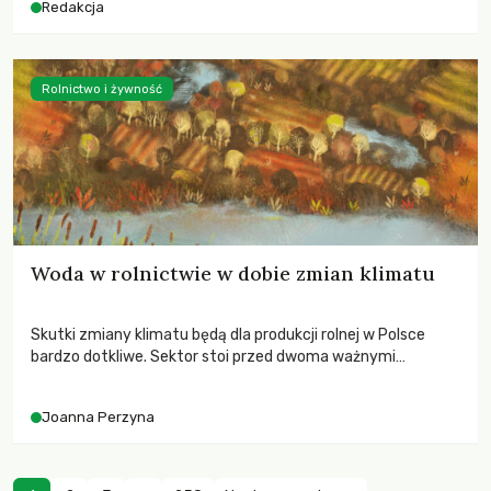
Redakcja
Rolnictwo i żywność
Woda w rolnictwie w dobie zmian klimatu
Skutki zmiany klimatu będą dla produkcji rolnej w Polsce
bardzo dotkliwe. Sektor stoi przed dwoma ważnymi
wyzwaniami – potrzebą redukcji emisji gazów cieplarnianych
oraz koniecznością prowadzenia działań adaptacyjnych do
Joanna Perzyna
zachodzących zmian klimatycznych. Wymagać to będzie
przedefiniowania podejścia do produkcji rolnej opartego
niemal wyłącznie o kryterium zysku ekonomicznego.