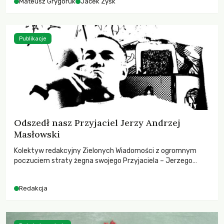
Mateusz Grygoruk
Jacek Zyśk
Publikacje
Odszedł nasz Przyjaciel Jerzy Andrzej
Masłowski
Kolektyw redakcyjny Zielonych Wiadomości z ogromnym
poczuciem straty żegna swojego Przyjaciela – Jerzego
Andrzeja Masłowskiego, kochanego Opiekuna, Mecenasa i
Mentora.
Redakcja