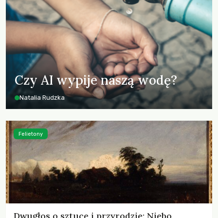
Czy AI wypije naszą wodę?
Natalia Rudzka
Felietony
Dwugłos o sztuce i przyrodzie: Niebo