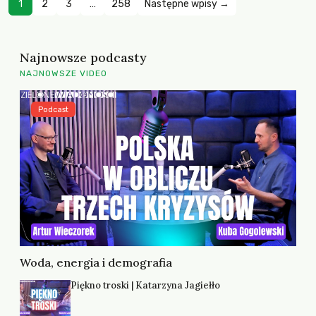
1
2
3
…
258
Następne wpisy →
Najnowsze podcasty
NAJNOWSZE VIDEO
Podcast
Woda, energia i demografia
Piękno troski | Katarzyna Jagiełło