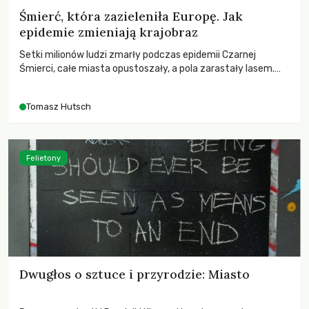
Śmierć, która zazieleniła Europę. Jak
epidemie zmieniają krajobraz
Setki milionów ludzi zmarły podczas epidemii Czarnej
Śmierci, całe miasta opustoszały, a pola zarastały lasem.
Gdy pierwsze liście nowych dębów rozwijały się na włoskich
wzgórzach, Europa dopiero podnosiła się po jednej z
Tomasz Hutsch
największych katastrof w swoich dziejach.
Felietony
Dwugłos o sztuce i przyrodzie: Miasto