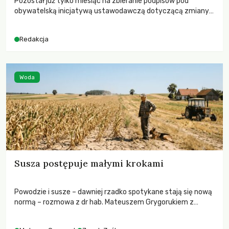
Pozostał już tylko miesiąc na zbieranie podpisów pod
obywatelską inicjatywą ustawodawczą dotyczącą zmiany
Prawa łowieckiego. Fundacja Niech Żyją! apeluje o pełną
mobilizację, ponieważ projekt zawiera historyczne i
Redakcja
niezwykle korzystne rozwiązania dla przyrody i zwierząt,
radykalnie zmieniając dotychczasowy paradygmat
funkcjonowania łowiectwa w Polsce.
Woda
Susza postępuje małymi krokami
Powodzie i susze – dawniej rzadko spotykane stają się nową
normą – rozmowa z dr hab. Mateuszem Grygorukiem z
Centrum Badań Klimatu SGGW.