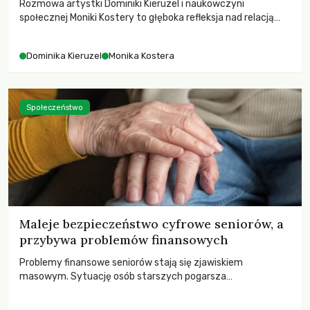
Rozmowa artystki Dominiki Kieruzel i naukowczyni
społecznej Moniki Kostery to głęboka refleksja nad relacją
sztuki, przyrody oraz człowieka w przestrzeni
współczesnego miasta.
Dominika Kieruzel
Monika Kostera
Społeczeństwo
Maleje bezpieczeństwo cyfrowe seniorów, a
przybywa problemów finansowych
Problemy finansowe seniorów stają się zjawiskiem
masowym. Sytuację osób starszych pogarsza
bezwzględność cyberprzestępców.