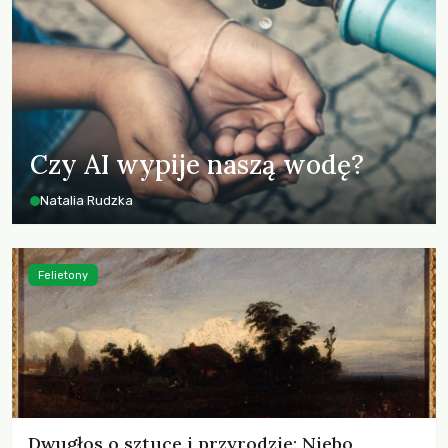
Czy AI wypije naszą wodę?
Natalia Rudzka
Felietony
Dwugłos o sztuce i przyrodzie: Niebo