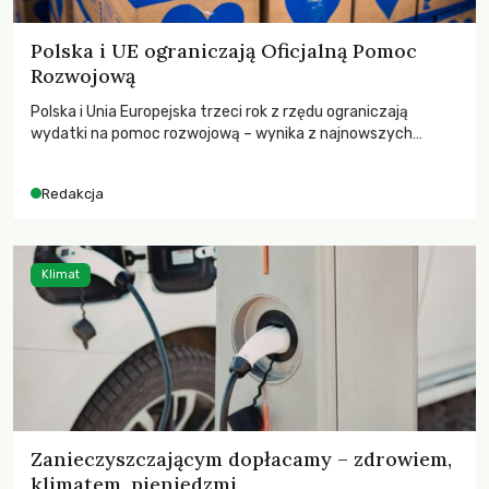
Polska i UE ograniczają Oficjalną Pomoc
Rozwojową
Polska i Unia Europejska trzeci rok z rzędu ograniczają
wydatki na pomoc rozwojową – wynika z najnowszych
danych OECD za 2025 rok. Spadki obejmują także wsparcie
dla krajów najbardziej potrzebujących, a globalnie
Redakcja
odnotowano największe tąpnięcie ODA w historii. Jakie będą
konsekwencje tych decyzji dla świata dotkniętego
kryzysami i ubóstwem?
Klimat
Zanieczyszczającym dopłacamy – zdrowiem,
klimatem, pieniędzmi