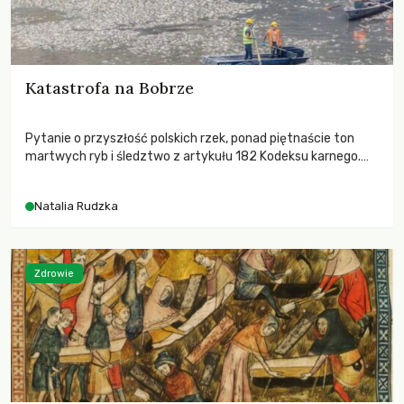
Katastrofa na Bobrze
Pytanie o przyszłość polskich rzek, ponad piętnaście ton
martwych ryb i śledztwo z artykułu 182 Kodeksu karnego.
Katastrofa na Bobrze obnażyła słabość systemu, który
pozwolił, by prace modernizacyjne uruchomiły lawinę
Natalia Rudzka
zdarzeń prowadzących do biologicznej śmierci rzeki.
Zdrowie