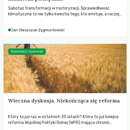
Sabotaż transformacji w motoryzacji. Sprawiedliwość
klimatyczna to nie tylko kwestia tego, kto emituje, a raczej
– kto ponosi konsekwencje globalnego ocieplenia.
Jan Oleszczuk-Zygmuntowski
Rolnictwo i żywność
Wieczna dyskusja. Niekończąca się reforma
Który to już raz w ostatnich 35 latach? Która to już kolejna
reforma Wspólnej Polityki Rolnej (WPR) mająca chronić
rolników i odpowiadać na potrzeby społeczne?