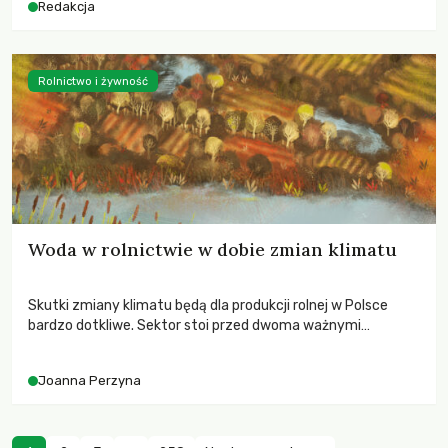
Redakcja
Rolnictwo i żywność
Woda w rolnictwie w dobie zmian klimatu
Skutki zmiany klimatu będą dla produkcji rolnej w Polsce
bardzo dotkliwe. Sektor stoi przed dwoma ważnymi
wyzwaniami – potrzebą redukcji emisji gazów cieplarnianych
oraz koniecznością prowadzenia działań adaptacyjnych do
Joanna Perzyna
zachodzących zmian klimatycznych. Wymagać to będzie
przedefiniowania podejścia do produkcji rolnej opartego
niemal wyłącznie o kryterium zysku ekonomicznego.