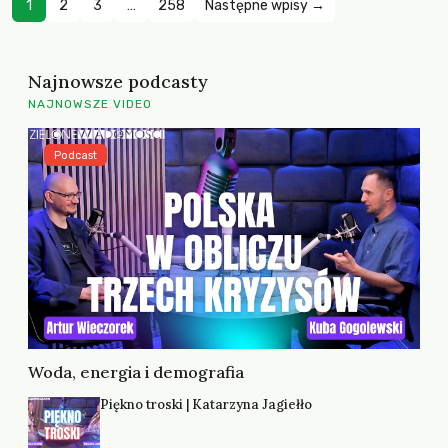
1
2
3
…
258
Następne wpisy →
Najnowsze podcasty
NAJNOWSZE VIDEO
Podcast
Woda, energia i demografia
Piękno troski | Katarzyna Jagiełło