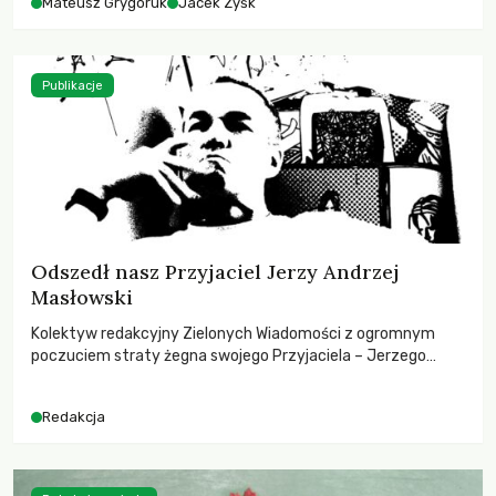
Mateusz Grygoruk
Jacek Zyśk
Publikacje
Odszedł nasz Przyjaciel Jerzy Andrzej
Masłowski
Kolektyw redakcyjny Zielonych Wiadomości z ogromnym
poczuciem straty żegna swojego Przyjaciela – Jerzego
Andrzeja Masłowskiego, kochanego Opiekuna, Mecenasa i
Mentora.
Redakcja