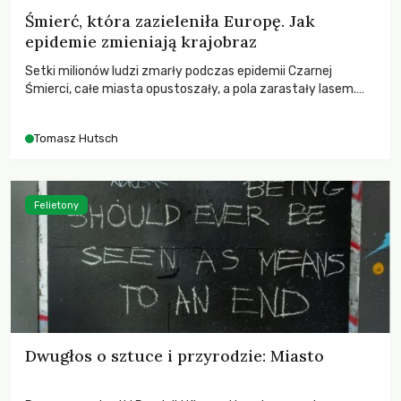
Śmierć, która zazieleniła Europę. Jak
epidemie zmieniają krajobraz
Setki milionów ludzi zmarły podczas epidemii Czarnej
Śmierci, całe miasta opustoszały, a pola zarastały lasem.
Gdy pierwsze liście nowych dębów rozwijały się na włoskich
wzgórzach, Europa dopiero podnosiła się po jednej z
Tomasz Hutsch
największych katastrof w swoich dziejach.
Felietony
Dwugłos o sztuce i przyrodzie: Miasto