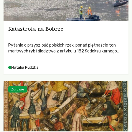
Katastrofa na Bobrze
Pytanie o przyszłość polskich rzek, ponad piętnaście ton
martwych ryb i śledztwo z artykułu 182 Kodeksu karnego.
Katastrofa na Bobrze obnażyła słabość systemu, który
pozwolił, by prace modernizacyjne uruchomiły lawinę
Natalia Rudzka
zdarzeń prowadzących do biologicznej śmierci rzeki.
Zdrowie