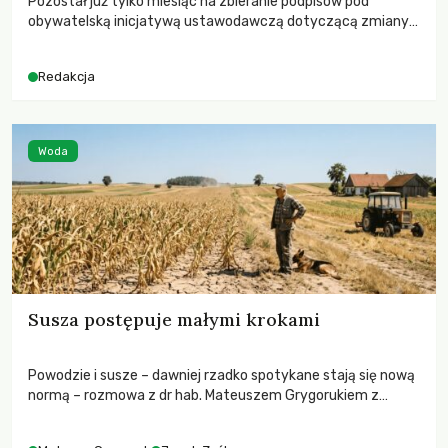
Pozostał już tylko miesiąc na zbieranie podpisów pod
obywatelską inicjatywą ustawodawczą dotyczącą zmiany
Prawa łowieckiego. Fundacja Niech Żyją! apeluje o pełną
mobilizację, ponieważ projekt zawiera historyczne i
Redakcja
niezwykle korzystne rozwiązania dla przyrody i zwierząt,
radykalnie zmieniając dotychczasowy paradygmat
funkcjonowania łowiectwa w Polsce.
Woda
Susza postępuje małymi krokami
Powodzie i susze – dawniej rzadko spotykane stają się nową
normą – rozmowa z dr hab. Mateuszem Grygorukiem z
Centrum Badań Klimatu SGGW.