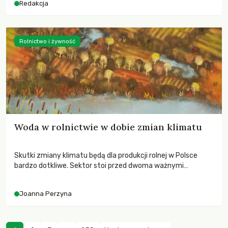
Redakcja
Rolnictwo i żywność
Woda w rolnictwie w dobie zmian klimatu
Skutki zmiany klimatu będą dla produkcji rolnej w Polsce
bardzo dotkliwe. Sektor stoi przed dwoma ważnymi
wyzwaniami – potrzebą redukcji emisji gazów cieplarnianych
oraz koniecznością prowadzenia działań adaptacyjnych do
Joanna Perzyna
zachodzących zmian klimatycznych. Wymagać to będzie
przedefiniowania podejścia do produkcji rolnej opartego
niemal wyłącznie o kryterium zysku ekonomicznego.