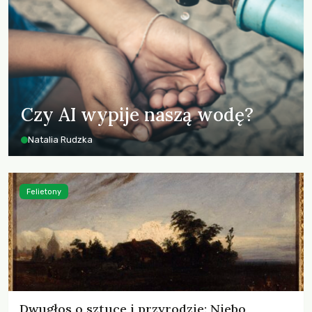
Czy AI wypije naszą wodę?
Natalia Rudzka
Felietony
Dwugłos o sztuce i przyrodzie: Niebo