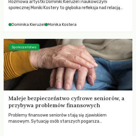
Rozmowa artystki Dominiki Kieruzel i naukowczyni
społecznej Moniki Kostery to głęboka refleksja nad relacją
sztuki, przyrody oraz człowieka w przestrzeni
współczesnego miasta.
Dominika Kieruzel
Monika Kostera
Społeczeństwo
Maleje bezpieczeństwo cyfrowe seniorów, a
przybywa problemów finansowych
Problemy finansowe seniorów stają się zjawiskiem
masowym. Sytuację osób starszych pogarsza
bezwzględność cyberprzestępców.