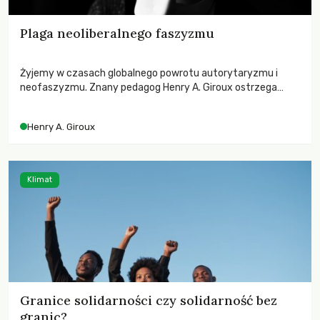
Plaga neoliberalnego faszyzmu
Żyjemy w czasach globalnego powrotu autorytaryzmu i
neofaszyzmu. Znany pedagog Henry A. Giroux ostrzega
przed korporacyjną tyranią niszczącą społeczeństwo. Czy
współczesne uniwersytety obronią swoją niezależność i
Henry A. Giroux
wychowają świadomych obywateli?
Klimat
Granice solidarności czy solidarność bez
granic?