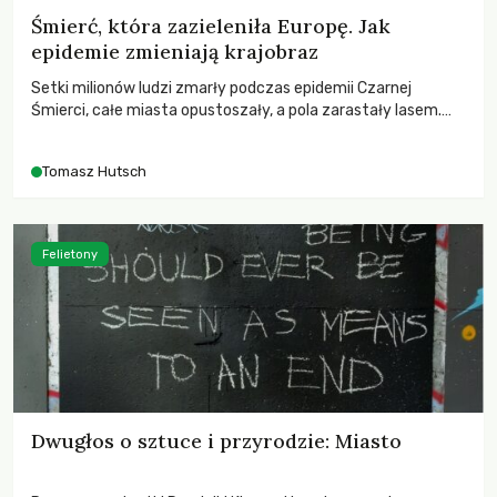
Śmierć, która zazieleniła Europę. Jak
epidemie zmieniają krajobraz
Setki milionów ludzi zmarły podczas epidemii Czarnej
Śmierci, całe miasta opustoszały, a pola zarastały lasem.
Gdy pierwsze liście nowych dębów rozwijały się na włoskich
wzgórzach, Europa dopiero podnosiła się po jednej z
Tomasz Hutsch
największych katastrof w swoich dziejach.
Felietony
Dwugłos o sztuce i przyrodzie: Miasto