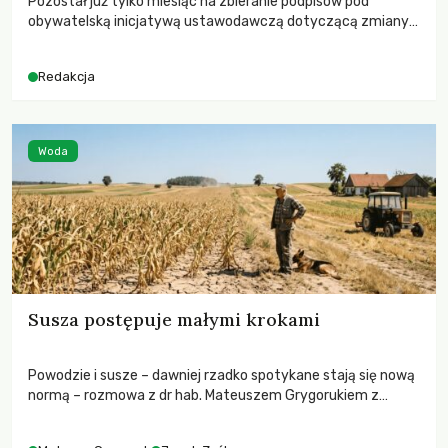
Pozostał już tylko miesiąc na zbieranie podpisów pod
obywatelską inicjatywą ustawodawczą dotyczącą zmiany
Prawa łowieckiego. Fundacja Niech Żyją! apeluje o pełną
mobilizację, ponieważ projekt zawiera historyczne i
Redakcja
niezwykle korzystne rozwiązania dla przyrody i zwierząt,
radykalnie zmieniając dotychczasowy paradygmat
funkcjonowania łowiectwa w Polsce.
Woda
Susza postępuje małymi krokami
Powodzie i susze – dawniej rzadko spotykane stają się nową
normą – rozmowa z dr hab. Mateuszem Grygorukiem z
Centrum Badań Klimatu SGGW.