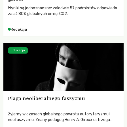
Wyniki są jednoznaczne: zaledwie 57 podmiotów odpowiada
za aż 80% globalnych emisji CO2.
Redakcja
Edukacja
Plaga neoliberalnego faszyzmu
Żyjemy w czasach globalnego powrotu autorytaryzmu i
neofaszyzmu. Znany pedagog Henry A. Giroux ostrzega
przed korporacyjną tyranią niszczącą społeczeństwo. Czy