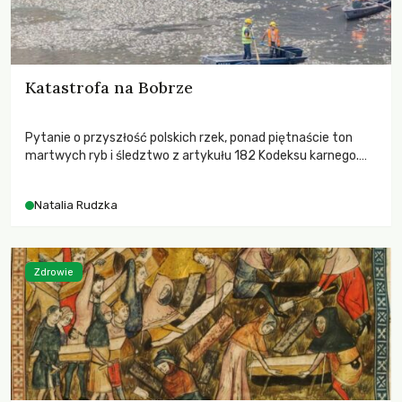
Katastrofa na Bobrze
Pytanie o przyszłość polskich rzek, ponad piętnaście ton
martwych ryb i śledztwo z artykułu 182 Kodeksu karnego.
Katastrofa na Bobrze obnażyła słabość systemu, który
pozwolił, by prace modernizacyjne uruchomiły lawinę
Natalia Rudzka
zdarzeń prowadzących do biologicznej śmierci rzeki.
Zdrowie