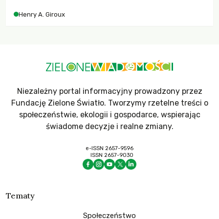
współczesne uniwersytety obronią swoją niezależność i
Henry A. Giroux
wychowają świadomych obywateli?
Niezależny portal informacyjny prowadzony przez
Fundację Zielone Światło. Tworzymy rzetelne treści o
społeczeństwie, ekologii i gospodarce, wspierając
świadome decyzje i realne zmiany.
e-ISSN 2657-9596
ISSN 2657-9030
Tematy
Społeczeństwo