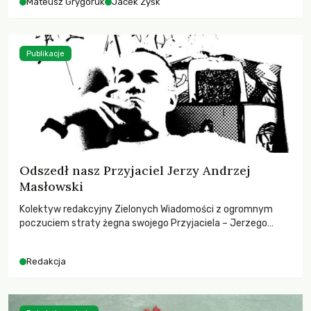
Mateusz Grygoruk
Jacek Zyśk
Publikacje
Odszedł nasz Przyjaciel Jerzy Andrzej
Masłowski
Kolektyw redakcyjny Zielonych Wiadomości z ogromnym
poczuciem straty żegna swojego Przyjaciela – Jerzego
Andrzeja Masłowskiego, kochanego Opiekuna, Mecenasa i
Mentora.
Redakcja