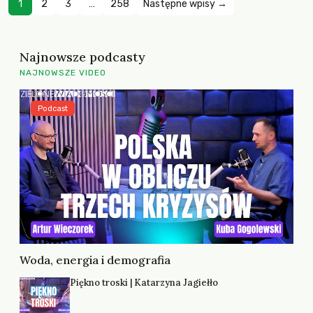
1
2
3
…
258
Następne wpisy →
Najnowsze podcasty
NAJNOWSZE VIDEO
Podcast
Woda, energia i demografia
Piękno troski | Katarzyna Jagiełło