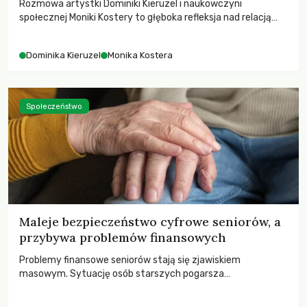
Rozmowa artystki Dominiki Kieruzel i naukowczyni
społecznej Moniki Kostery to głęboka refleksja nad relacją
sztuki, przyrody oraz człowieka w przestrzeni
współczesnego miasta.
Dominika Kieruzel
Monika Kostera
Społeczeństwo
Maleje bezpieczeństwo cyfrowe seniorów, a
przybywa problemów finansowych
Problemy finansowe seniorów stają się zjawiskiem
masowym. Sytuację osób starszych pogarsza
bezwzględność cyberprzestępców.