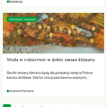
Redakcja
Rolnictwo i żywność
Woda w rolnictwie w dobie zmian klimatu
Skutki zmiany klimatu będą dla produkcji rolnej w Polsce
bardzo dotkliwe. Sektor stoi przed dwoma ważnymi
wyzwaniami – potrzebą redukcji emisji gazów cieplarnianych
oraz koniecznością prowadzenia działań adaptacyjnych do
Joanna Perzyna
zachodzących zmian klimatycznych. Wymagać to będzie
przedefiniowania podejścia do produkcji rolnej opartego
niemal wyłącznie o kryterium zysku ekonomicznego.