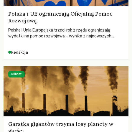
Polska i UE ograniczają Oficjalną Pomoc
Rozwojową
Polska i Unia Europejska trzeci rok z rzędu ograniczają
wydatki na pomoc rozwojową – wynika z najnowszych
danych OECD za 2025 rok. Spadki obejmują także wsparcie
dla krajów najbardziej potrzebujących, a globalnie
Redakcja
odnotowano największe tąpnięcie ODA w historii. Jakie będą
konsekwencje tych decyzji dla świata dotkniętego
kryzysami i ubóstwem?
Klimat
Garstka gigantów trzyma losy planety w
garści