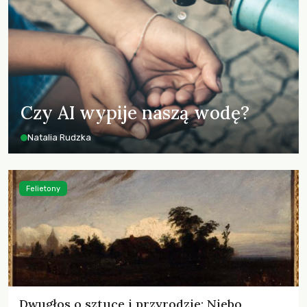
Czy AI wypije naszą wodę?
Natalia Rudzka
Felietony
Dwugłos o sztuce i przyrodzie: Niebo