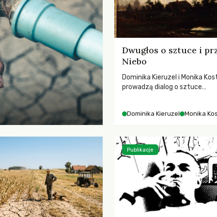
Dwugłos o sztuce i pr
Niebo
Dominika Kieruzel i Monika Kos
prowadzą dialog o sztuce
przedstawiającej niebo i kosm
jej rezonansowy wpływ na lud
Dominika Kieruzel
Monika Ko
wrażliwość, odczuwanie przes
relację z naturą.
Publikacje