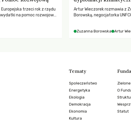
a Europejska trzeci rok z rzędu
Artur Wieczorek rozmawia z Z
ą wydatki na pomoc rozwojową
Borowską, negocjatorka UNFCC
 najnowszych danych OECD za
YOUNGO – o kuluarach COP, to
padki obejmują także wsparcie
różnorodności i nadziei pokład
Zuzanna Borowska
Artur Wi
ajbardziej potrzebujących, a
ruchach klimatycznych
dnotowano największe
A w historii. Jakie będą
e tych decyzji dla świata
o kryzysami i ubóstwem?
Tematy
Funda
Społeczeństwo
Zielone
Energetyka
O Funda
Ekologia
Struktu
Demokracja
Wesprzy
Ekonomia
Statut
Kultura