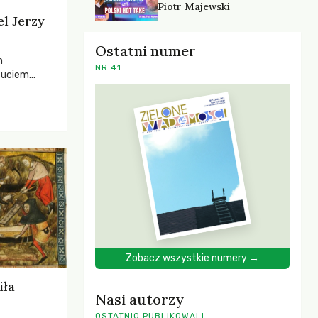
Piotr Majewski
el Jerzy
Ostatni numer
h
NR 41
zuciem
ela –
o,
 i Mentora.
Zobacz wszystkie numery →
iła
Nasi autorzy
OSTATNIO PUBLIKOWALI