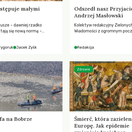
stępuje małymi
Odszedł nasz Przyjaci
Andrzej Masłowski
susze – dawniej rzadko
Kolektyw redakcyjny Zielonyc
tają się nową normą –
Wiadomości z ogromnym poc
dr hab. Mateuszem
straty żegna swojego Przyjaci
m z Centrum Badań Klimatu
Jerzego Andrzeja Masłowskieg
rygoruk
Jacek Zyśk
Redakcja
kochanego Opiekuna, Mecenasa
Zdrowie
fa na Bobrze
Śmierć, która zazielen
Europę. Jak epidemie