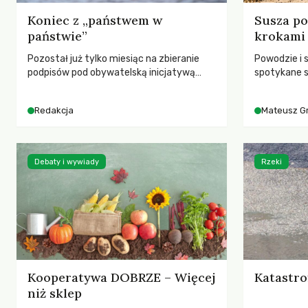
Koniec z „państwem w
Susza po
państwie”
krokami
Pozostał już tylko miesiąc na zbieranie
Powodzie i 
podpisów pod obywatelską inicjatywą
spotykane s
ustawodawczą dotyczącą zmiany Prawa
rozmowa z 
łowieckiego. Fundacja Niech Żyją! apeluje o
Grygorukie
Redakcja
Mateusz G
pełną mobilizację, ponieważ projekt
SGGW.
zawiera historyczne i niezwykle korzystne
rozwiązania dla przyrody i zwierząt,
radykalnie zmieniając dotychczasowy
Debaty i wywiady
Rzeki
paradygmat funkcjonowania łowiectwa w
Polsce.
Kooperatywa DOBRZE – Więcej
Katastro
niż sklep