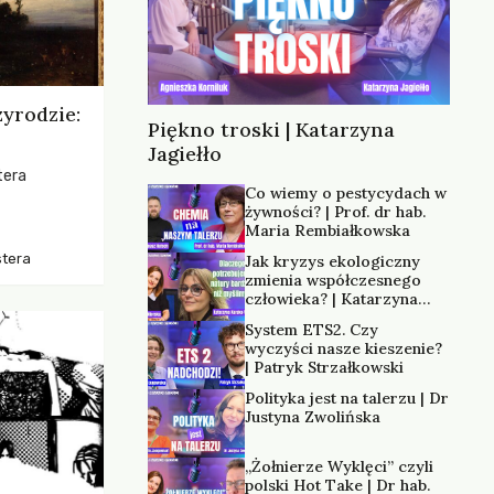
zyrodzie:
Piękno troski | Katarzyna
Jagiełło
tera
Co wiemy o pestycydach w
żywności? | Prof. dr hab.
os, ukazując
Maria Rembiałkowska
zką
stera
Jak kryzys ekologiczny
trzeni oraz
zmienia współczesnego
człowieka? | Katarzyna
Kurska-Wilk
System ETS2. Czy
wyczyści nasze kieszenie?
| Patryk Strzałkowski
Polityka jest na talerzu | Dr
Justyna Zwolińska
„Żołnierze Wyklęci” czyli
polski Hot Take | Dr hab.