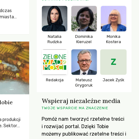
odczas
 miasta
 lasem. Gdy
rozwijały
ropa dopiero
Natalia
Dominika
Monika
iększych
Rudzka
Kieruzel
Kostera
Z
Redakcja
Mateusz
Jacek Zyśk
Grygoruk
Wspieraj niezależne media
dobie
TWOJE WSPARCIE MA ZNACZENIE
Pomóż nam tworzyć rzetelne treści
a produkcji
e. Sektor
i rozwijać portal. Dzięki Tobie
yzwaniami –
możemy publikować rzetelne treści i
w