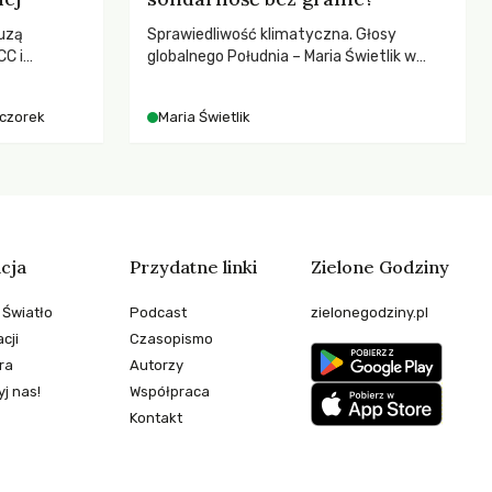
uzą
Sprawiedliwość klimatyczna. Głosy
C i
globalnego Południa – Maria Świetlik w
kenizmie,
rozmowach o prawach pracowniczych w
anej w
czasach globalnych podziałów.
eczorek
Maria Świetlik
cja
Przydatne linki
Zielone Godziny
 Światło
Podcast
zielonegodziny.pl
cji
Czasopismo
ra
Autorzy
j nas!
Współpraca
Kontakt