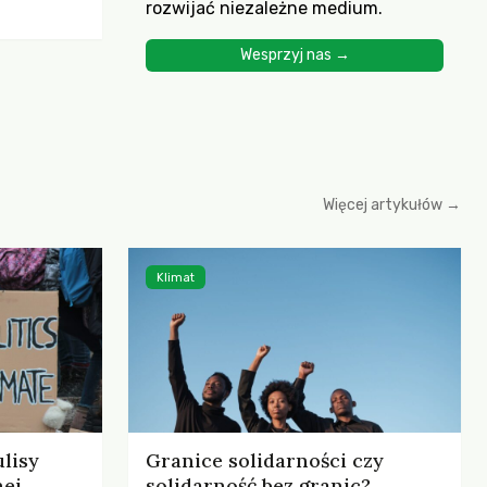
rozwijać niezależne medium.
ścią
yjnych do
Wesprzyj nas →
cznych.
iowania
opartego
 zysku
Więcej artykułów →
Klimat
lisy
Granice solidarności czy
nej
solidarność bez granic?