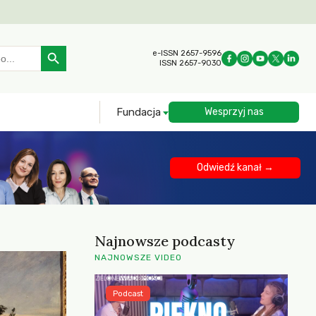
Search Button
e-ISSN 2657-9596
ISSN 2657-9030
Fundacja
Wesprzyj nas
Odwiedź kanał →
Najnowsze podcasty
NAJNOWSZE VIDEO
Podcast