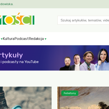
odowiska.
Search
for:
Kultura
Podcast
Redakcja
rtykuły
i podcasty na YouTube
Felietony