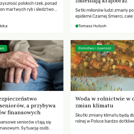
zmieniają krajobraz
rzyszłość polskich rzek, ponad
ton martwych ryb i śledztwo z
Setki milionów ludzi zmarły p
2 Kodeksu karnego. Katastrofa
epidemii Czarnej Śmierci, całe
bnażyła słabość systemu,
opustoszały, a pola zarastały
dzka
Tomasz Hutsch
lił, by prace modernizacyjne
pierwsze liście nowych dębów 
 lawinę zdarzeń prowadzących
się na włoskich wzgórzach, Eu
nej śmierci rzeki.
podnosiła się po jednej z najw
katastrof w swoich dziejach.
two
Rolnictwo i żywność
ezpieczeństwo
Woda w rolnictwie w 
seniorów, a przybywa
zmian klimatu
ów finansowych
Skutki zmiany klimatu będą dl
rolnej w Polsce bardzo dotkliw
nansowe seniorów stają się
stoi przed dwoma ważnymi w
 masowym. Sytuację osób
potrzebą redukcji emisji gazó