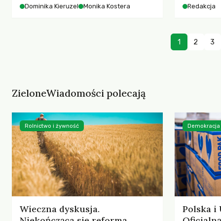
starszych 
Dominika Kieruzel
Monika Kostera
Redakcja
współczesnego miasta.
cyberprzes
1
2
3
ZieloneWiadomości polecają
Rolnictwo i żywność
Demokracja
Wieczna dyskusja.
Polska i
Niekończąca się reforma
Oficjal