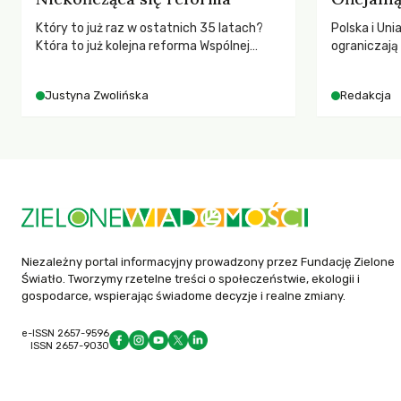
Który to już raz w ostatnich 35 latach?
Polska i Uni
Która to już kolejna reforma Wspólnej
ograniczaj
Polityki Rolnej (WPR) mająca chronić
– wynika z
rolników i odpowiadać na potrzeby
2025 rok. S
Justyna Zwolińska
Redakcja
społeczne?
dla krajów n
globalnie o
tąpnięcie OD
konsekwencj
dotknięteg
Niezależny portal informacyjny prowadzony przez Fundację Zielone
Światło. Tworzymy rzetelne treści o społeczeństwie, ekologii i
gospodarce, wspierając świadome decyzje i realne zmiany.
e-ISSN 2657-9596
ISSN 2657-9030