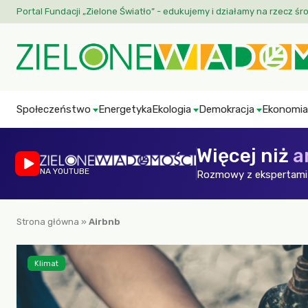
Portal Fundacji „Zielone Światło” - edukujemy i działamy na rzecz śr
Społeczeństwo
Energetyka
Ekologia
Demokracja
Ekonomia
Więcej niż
a
NA YOUTUBE
Rozmowy z ekspertami 
Strona główna
»
Airbnb
Klimat