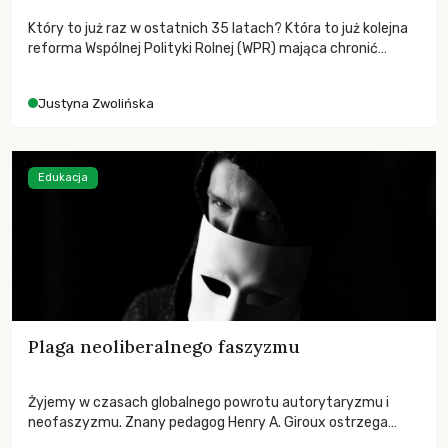
Który to już raz w ostatnich 35 latach? Która to już kolejna
reforma Wspólnej Polityki Rolnej (WPR) mająca chronić
rolników i odpowiadać na potrzeby społeczne?
Justyna Zwolińska
Edukacja
Plaga neoliberalnego faszyzmu
Żyjemy w czasach globalnego powrotu autorytaryzmu i
neofaszyzmu. Znany pedagog Henry A. Giroux ostrzega
przed korporacyjną tyranią niszczącą społeczeństwo. Czy