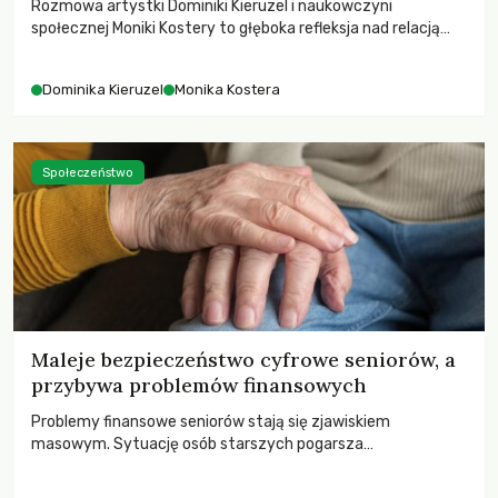
Rozmowa artystki Dominiki Kieruzel i naukowczyni
społecznej Moniki Kostery to głęboka refleksja nad relacją
sztuki, przyrody oraz człowieka w przestrzeni
współczesnego miasta.
Dominika Kieruzel
Monika Kostera
Społeczeństwo
Maleje bezpieczeństwo cyfrowe seniorów, a
przybywa problemów finansowych
Problemy finansowe seniorów stają się zjawiskiem
masowym. Sytuację osób starszych pogarsza
bezwzględność cyberprzestępców.