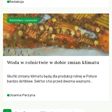
Redakcja
Rolnictwo i żywność
Woda w rolnictwie w dobie zmian klimatu
Skutki zmiany klimatu będą dla produkcji rolnej w Polsce
bardzo dotkliwe. Sektor stoi przed dwoma ważnymi
wyzwaniami – potrzebą redukcji emisji gazów cieplarnianych
oraz koniecznością prowadzenia działań adaptacyjnych do
Joanna Perzyna
zachodzących zmian klimatycznych. Wymagać to będzie
przedefiniowania podejścia do produkcji rolnej opartego
niemal wyłącznie o kryterium zysku ekonomicznego.