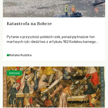
Katastrofa na Bobrze
Pytanie o przyszłość polskich rzek, ponad piętnaście ton
martwych ryb i śledztwo z artykułu 182 Kodeksu karnego.
Katastrofa na Bobrze obnażyła słabość systemu, który
pozwolił, by prace modernizacyjne uruchomiły lawinę
Natalia Rudzka
zdarzeń prowadzących do biologicznej śmierci rzeki.
Zdrowie