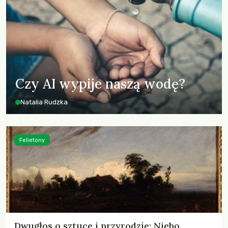
Czy AI wypije naszą wodę?
Natalia Rudzka
Felietony
Dwugłos o sztuce i przyrodzie: Niebo