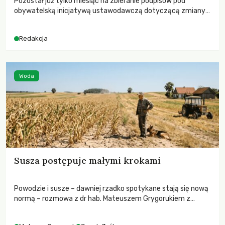
Pozostał już tylko miesiąc na zbieranie podpisów pod
obywatelską inicjatywą ustawodawczą dotyczącą zmiany
Prawa łowieckiego. Fundacja Niech Żyją! apeluje o pełną
mobilizację, ponieważ projekt zawiera historyczne i
Redakcja
niezwykle korzystne rozwiązania dla przyrody i zwierząt,
radykalnie zmieniając dotychczasowy paradygmat
funkcjonowania łowiectwa w Polsce.
Woda
Susza postępuje małymi krokami
Powodzie i susze – dawniej rzadko spotykane stają się nową
normą – rozmowa z dr hab. Mateuszem Grygorukiem z
Centrum Badań Klimatu SGGW.