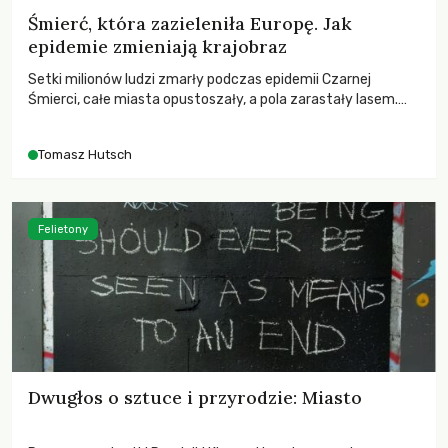
Śmierć, która zazieleniła Europę. Jak
epidemie zmieniają krajobraz
Setki milionów ludzi zmarły podczas epidemii Czarnej
Śmierci, całe miasta opustoszały, a pola zarastały lasem.
Gdy pierwsze liście nowych dębów rozwijały się na włoskich
wzgórzach, Europa dopiero podnosiła się po jednej z
Tomasz Hutsch
największych katastrof w swoich dziejach.
Felietony
Dwugłos o sztuce i przyrodzie: Miasto