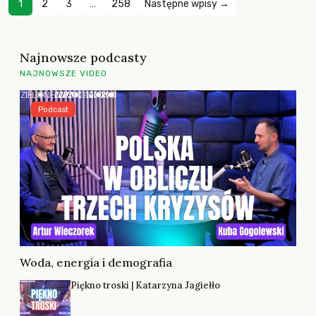
1
2
3
…
258
Następne wpisy →
Najnowsze podcasty
NAJNOWSZE VIDEO
Podcast
Woda, energia i demografia
Piękno troski | Katarzyna Jagiełło