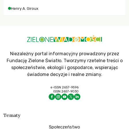
współczesne uniwersytety obronią swoją niezależność i
Henry A. Giroux
wychowają świadomych obywateli?
Niezależny portal informacyjny prowadzony przez
Fundację Zielone Światło. Tworzymy rzetelne treści o
społeczeństwie, ekologii i gospodarce, wspierając
świadome decyzje i realne zmiany.
e-ISSN 2657-9596
ISSN 2657-9030
Tematy
Społeczeństwo