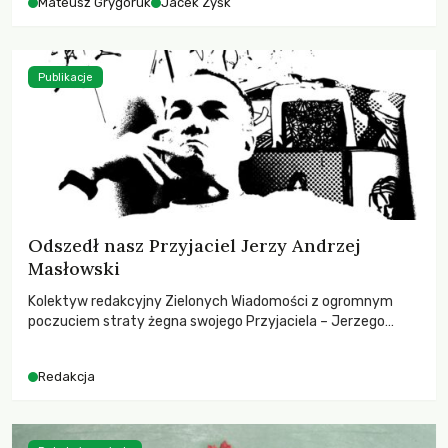
Mateusz Grygoruk
Jacek Zyśk
Publikacje
Odszedł nasz Przyjaciel Jerzy Andrzej
Masłowski
Kolektyw redakcyjny Zielonych Wiadomości z ogromnym
poczuciem straty żegna swojego Przyjaciela – Jerzego
Andrzeja Masłowskiego, kochanego Opiekuna, Mecenasa i
Mentora.
Redakcja