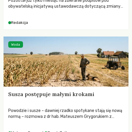
Pozostał już tylko miesiąc na zbieranie podpisów pod
obywatelską inicjatywą ustawodawczą dotyczącą zmiany
Prawa łowieckiego. Fundacja Niech Żyją! apeluje o pełną
mobilizację, ponieważ projekt zawiera historyczne i
Redakcja
niezwykle korzystne rozwiązania dla przyrody i zwierząt,
radykalnie zmieniając dotychczasowy paradygmat
funkcjonowania łowiectwa w Polsce.
Woda
Susza postępuje małymi krokami
Powodzie i susze – dawniej rzadko spotykane stają się nową
normą – rozmowa z dr hab. Mateuszem Grygorukiem z
Centrum Badań Klimatu SGGW.