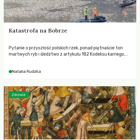
Katastrofa na Bobrze
Pytanie o przyszłość polskich rzek, ponad piętnaście ton
martwych ryb i śledztwo z artykułu 182 Kodeksu karnego.
Katastrofa na Bobrze obnażyła słabość systemu, który
pozwolił, by prace modernizacyjne uruchomiły lawinę
Natalia Rudzka
zdarzeń prowadzących do biologicznej śmierci rzeki.
Zdrowie