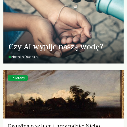
Czy AI wypije naszą wodę?
Natalia Rudzka
Felietony
Dwugłos o sztuce i przyrodzie: Niebo