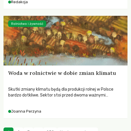
Redakcja
Rolnictwo i żywność
Woda w rolnictwie w dobie zmian klimatu
Skutki zmiany klimatu będą dla produkcji rolnej w Polsce
bardzo dotkliwe. Sektor stoi przed dwoma ważnymi
wyzwaniami – potrzebą redukcji emisji gazów cieplarnianych
oraz koniecznością prowadzenia działań adaptacyjnych do
Joanna Perzyna
zachodzących zmian klimatycznych. Wymagać to będzie
przedefiniowania podejścia do produkcji rolnej opartego
niemal wyłącznie o kryterium zysku ekonomicznego.