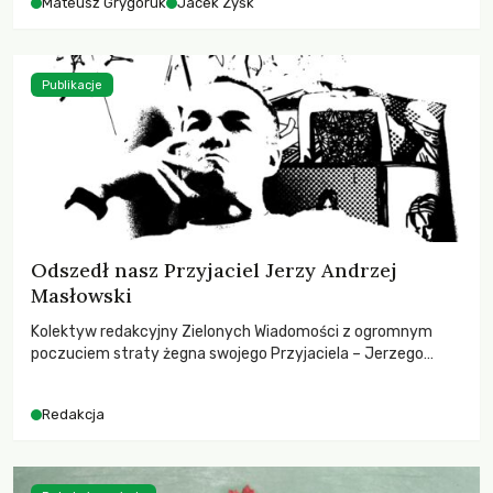
Mateusz Grygoruk
Jacek Zyśk
Publikacje
Odszedł nasz Przyjaciel Jerzy Andrzej
Masłowski
Kolektyw redakcyjny Zielonych Wiadomości z ogromnym
poczuciem straty żegna swojego Przyjaciela – Jerzego
Andrzeja Masłowskiego, kochanego Opiekuna, Mecenasa i
Mentora.
Redakcja