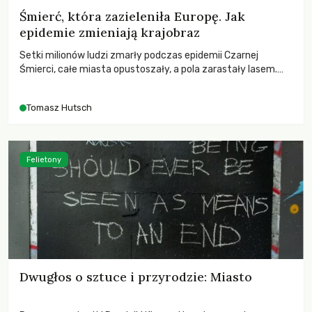
Śmierć, która zazieleniła Europę. Jak
epidemie zmieniają krajobraz
Setki milionów ludzi zmarły podczas epidemii Czarnej
Śmierci, całe miasta opustoszały, a pola zarastały lasem.
Gdy pierwsze liście nowych dębów rozwijały się na włoskich
wzgórzach, Europa dopiero podnosiła się po jednej z
Tomasz Hutsch
największych katastrof w swoich dziejach.
Felietony
Dwugłos o sztuce i przyrodzie: Miasto