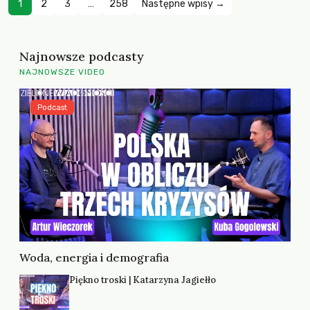
1
2
3
…
258
Następne wpisy →
Najnowsze podcasty
NAJNOWSZE VIDEO
Podcast
Woda, energia i demografia
Piękno troski | Katarzyna Jagiełło