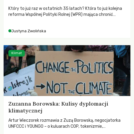
Który to już raz w ostatnich 35 latach? Która to już kolejna
reforma Wspólnej Polityki Rolnej (WPR) mająca chronić
rolników i odpowiadać na potrzeby społeczne?
Justyna Zwolińska
Klimat
Zuzanna Borowska: Kulisy dyplomacji
klimatycznej
Artur Wieczorek rozmawia z Zuzą Borowską, negocjatorka
UNFCCC i YOUNGO – o kuluarach COP, tokenizmie,
różnorodności i nadziei pokładanej w ruchach klimatycznych