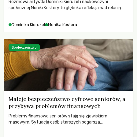
Rozmowa artystki Dominiki Kieruzel i naukowczyni
społecznej Moniki Kostery to głęboka refleksja nad relacją
sztuki, przyrody oraz człowieka w przestrzeni
współczesnego miasta.
Dominika Kieruzel
Monika Kostera
Społeczeństwo
Maleje bezpieczeństwo cyfrowe seniorów, a
przybywa problemów finansowych
Problemy finansowe seniorów stają się zjawiskiem
masowym. Sytuację osób starszych pogarsza
bezwzględność cyberprzestępców.