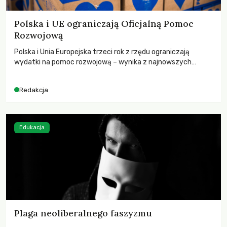
Polska i UE ograniczają Oficjalną Pomoc
Rozwojową
Polska i Unia Europejska trzeci rok z rzędu ograniczają
wydatki na pomoc rozwojową – wynika z najnowszych
danych OECD za 2025 rok. Spadki obejmują także wsparcie
dla krajów najbardziej potrzebujących, a globalnie
Redakcja
odnotowano największe tąpnięcie ODA w historii. Jakie będą
konsekwencje tych decyzji dla świata dotkniętego
kryzysami i ubóstwem?
Edukacja
Plaga neoliberalnego faszyzmu