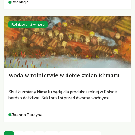
Redakcja
Rolnictwo i żywność
Woda w rolnictwie w dobie zmian klimatu
Skutki zmiany klimatu będą dla produkcji rolnej w Polsce
bardzo dotkliwe. Sektor stoi przed dwoma ważnymi
wyzwaniami – potrzebą redukcji emisji gazów cieplarnianych
oraz koniecznością prowadzenia działań adaptacyjnych do
Joanna Perzyna
zachodzących zmian klimatycznych. Wymagać to będzie
przedefiniowania podejścia do produkcji rolnej opartego
niemal wyłącznie o kryterium zysku ekonomicznego.