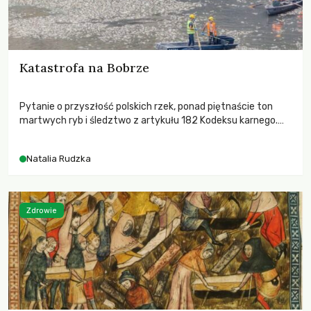
Katastrofa na Bobrze
Pytanie o przyszłość polskich rzek, ponad piętnaście ton
martwych ryb i śledztwo z artykułu 182 Kodeksu karnego.
Katastrofa na Bobrze obnażyła słabość systemu, który
pozwolił, by prace modernizacyjne uruchomiły lawinę
Natalia Rudzka
zdarzeń prowadzących do biologicznej śmierci rzeki.
Zdrowie