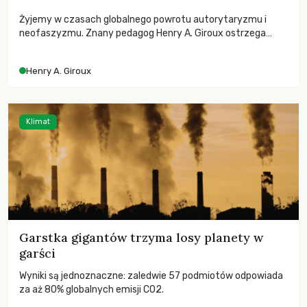
Żyjemy w czasach globalnego powrotu autorytaryzmu i
neofaszyzmu. Znany pedagog Henry A. Giroux ostrzega
przed korporacyjną tyranią niszczącą społeczeństwo. Czy
współczesne uniwersytety obronią swoją niezależność i
Henry A. Giroux
wychowają świadomych obywateli?
Klimat
Garstka gigantów trzyma losy planety w
garści
Wyniki są jednoznaczne: zaledwie 57 podmiotów odpowiada
za aż 80% globalnych emisji CO2.