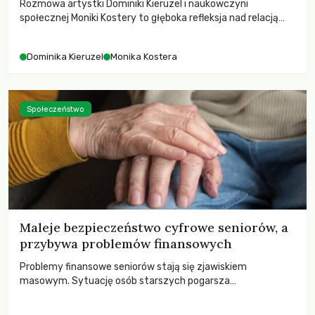
Rozmowa artystki Dominiki Kieruzel i naukowczyni
społecznej Moniki Kostery to głęboka refleksja nad relacją
sztuki, przyrody oraz człowieka w przestrzeni
współczesnego miasta.
Dominika Kieruzel
Monika Kostera
Społeczeństwo
Maleje bezpieczeństwo cyfrowe seniorów, a
przybywa problemów finansowych
Problemy finansowe seniorów stają się zjawiskiem
masowym. Sytuację osób starszych pogarsza
bezwzględność cyberprzestępców.