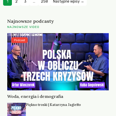
1
2
3
…
258
Następne wpisy →
Najnowsze podcasty
NAJNOWSZE VIDEO
Podcast
Woda, energia i demografia
Piękno troski | Katarzyna Jagiełło