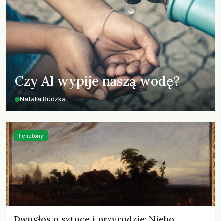
Czy AI wypije naszą wodę?
Natalia Rudzka
Felietony
Dwugłos o sztuce i przyrodzie: Niebo