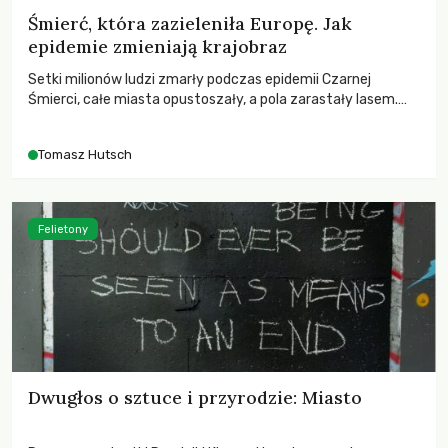
Śmierć, która zazieleniła Europę. Jak
epidemie zmieniają krajobraz
Setki milionów ludzi zmarły podczas epidemii Czarnej
Śmierci, całe miasta opustoszały, a pola zarastały lasem.
Gdy pierwsze liście nowych dębów rozwijały się na włoskich
wzgórzach, Europa dopiero podnosiła się po jednej z
Tomasz Hutsch
największych katastrof w swoich dziejach.
Felietony
Dwugłos o sztuce i przyrodzie: Miasto