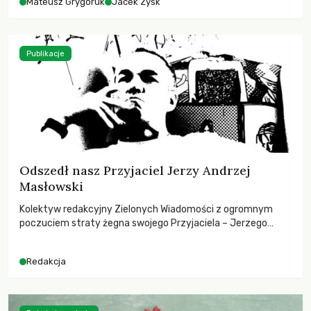
Mateusz Grygoruk
Jacek Zyśk
Publikacje
Odszedł nasz Przyjaciel Jerzy Andrzej
Masłowski
Kolektyw redakcyjny Zielonych Wiadomości z ogromnym
poczuciem straty żegna swojego Przyjaciela – Jerzego
Andrzeja Masłowskiego, kochanego Opiekuna, Mecenasa i
Mentora.
Redakcja