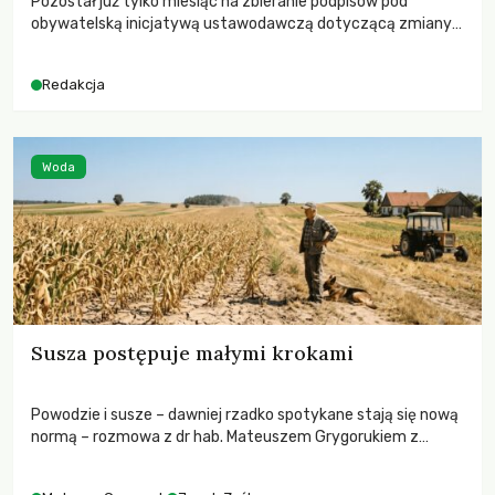
Pozostał już tylko miesiąc na zbieranie podpisów pod
obywatelską inicjatywą ustawodawczą dotyczącą zmiany
Prawa łowieckiego. Fundacja Niech Żyją! apeluje o pełną
mobilizację, ponieważ projekt zawiera historyczne i
Redakcja
niezwykle korzystne rozwiązania dla przyrody i zwierząt,
radykalnie zmieniając dotychczasowy paradygmat
funkcjonowania łowiectwa w Polsce.
Woda
Susza postępuje małymi krokami
Powodzie i susze – dawniej rzadko spotykane stają się nową
normą – rozmowa z dr hab. Mateuszem Grygorukiem z
Centrum Badań Klimatu SGGW.