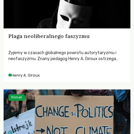
Plaga neoliberalnego faszyzmu
Żyjemy w czasach globalnego powrotu autorytaryzmu i
neofaszyzmu. Znany pedagog Henry A. Giroux ostrzega
przed korporacyjną tyranią niszczącą społeczeństwo. Czy
współczesne uniwersytety obronią swoją niezależność i
Henry A. Giroux
wychowają świadomych obywateli?
Klimat