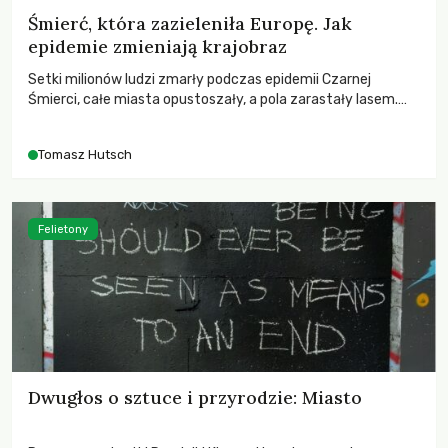
Śmierć, która zazieleniła Europę. Jak
epidemie zmieniają krajobraz
Setki milionów ludzi zmarły podczas epidemii Czarnej
Śmierci, całe miasta opustoszały, a pola zarastały lasem.
Gdy pierwsze liście nowych dębów rozwijały się na włoskich
wzgórzach, Europa dopiero podnosiła się po jednej z
Tomasz Hutsch
największych katastrof w swoich dziejach.
Felietony
Dwugłos o sztuce i przyrodzie: Miasto