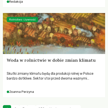
Redakcja
Rolnictwo i żywność
Woda w rolnictwie w dobie zmian klimatu
Skutki zmiany klimatu będą dla produkcji rolnej w Polsce
bardzo dotkliwe. Sektor stoi przed dwoma ważnymi
wyzwaniami – potrzebą redukcji emisji gazów cieplarnianych
oraz koniecznością prowadzenia działań adaptacyjnych do
Joanna Perzyna
zachodzących zmian klimatycznych. Wymagać to będzie
przedefiniowania podejścia do produkcji rolnej opartego
niemal wyłącznie o kryterium zysku ekonomicznego.