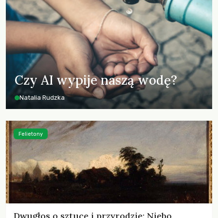
Czy AI wypije naszą wodę?
Natalia Rudzka
Felietony
Dwugłos o sztuce i przyrodzie: Niebo