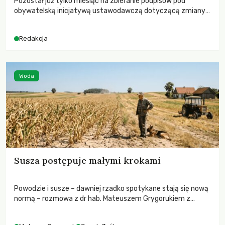
Pozostał już tylko miesiąc na zbieranie podpisów pod
obywatelską inicjatywą ustawodawczą dotyczącą zmiany
Prawa łowieckiego. Fundacja Niech Żyją! apeluje o pełną
mobilizację, ponieważ projekt zawiera historyczne i
Redakcja
niezwykle korzystne rozwiązania dla przyrody i zwierząt,
radykalnie zmieniając dotychczasowy paradygmat
funkcjonowania łowiectwa w Polsce.
Woda
Susza postępuje małymi krokami
Powodzie i susze – dawniej rzadko spotykane stają się nową
normą – rozmowa z dr hab. Mateuszem Grygorukiem z
Centrum Badań Klimatu SGGW.