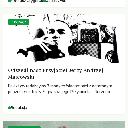
Mateusz Grygoruk
Jacek Zyśk
Publikacje
Odszedł nasz Przyjaciel Jerzy Andrzej
Masłowski
Kolektyw redakcyjny Zielonych Wiadomości z ogromnym
poczuciem straty żegna swojego Przyjaciela – Jerzego
Andrzeja Masłowskiego, kochanego Opiekuna, Mecenasa i
Mentora.
Redakcja