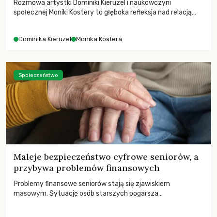
Rozmowa artystki Dominiki Kieruzel i naukowczyni
społecznej Moniki Kostery to głęboka refleksja nad relacją
sztuki, przyrody oraz człowieka w przestrzeni
współczesnego miasta.
Dominika Kieruzel
Monika Kostera
Społeczeństwo
Maleje bezpieczeństwo cyfrowe seniorów, a
przybywa problemów finansowych
Problemy finansowe seniorów stają się zjawiskiem
masowym. Sytuację osób starszych pogarsza
bezwzględność cyberprzestępców.