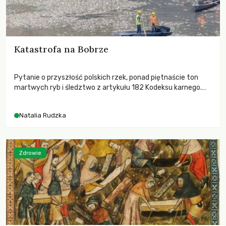
Katastrofa na Bobrze
Pytanie o przyszłość polskich rzek, ponad piętnaście ton
martwych ryb i śledztwo z artykułu 182 Kodeksu karnego.
Katastrofa na Bobrze obnażyła słabość systemu, który
pozwolił, by prace modernizacyjne uruchomiły lawinę
Natalia Rudzka
zdarzeń prowadzących do biologicznej śmierci rzeki.
Zdrowie