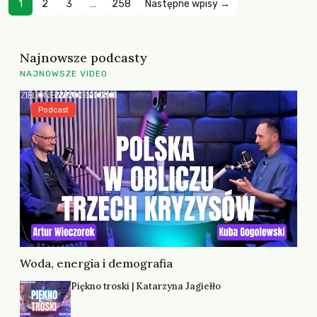
1
2
3
…
258
Następne wpisy →
Najnowsze podcasty
NAJNOWSZE VIDEO
Podcast
Woda, energia i demografia
Piękno troski | Katarzyna Jagiełło