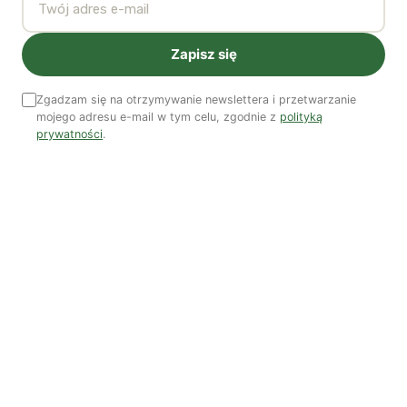
Podcast
Zapisz się
Zgadzam się na otrzymywanie newslettera i przetwarzanie
mojego adresu e-mail w tym celu, zgodnie z
polityką
prywatności
.
Woda, energia i demografia
Piękno troski | Katarzyna Jagiełło
Co wiemy o pestycydach w żywności? | Prof. dr
hab. Maria Rembiałkowska
Jak kryzys ekologiczny zmienia współczesnego
człowieka? | Katarzyna Kurska-Wilk
System ETS2. Czy wyczyści nasze kieszenie? |
Patryk Strzałkowski