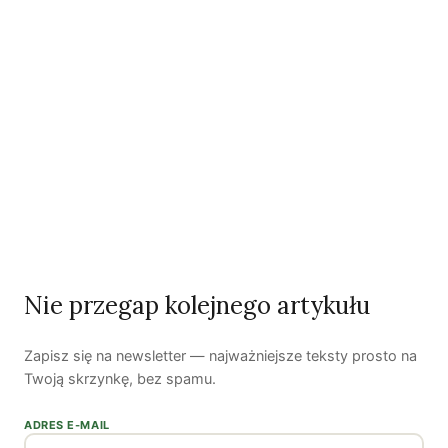
Czy AI wypije naszą wodę?
Dwugłos o sztuce i przyrodzie: Niebo
Koniec z „państwem w państwie”
Susza postępuje małymi krokami
Odszedł nasz Przyjaciel Jerzy Andrzej Masłowski
Kooperatywa DOBRZE – Więcej niż sklep
Nie przegap kolejnego artykułu
Zapisz się na newsletter — najważniejsze teksty prosto na
Najnowsze podcasty
Twoją skrzynkę, bez spamu.
NAJNOWSZE VIDEO
ADRES E-MAIL