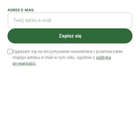
ADRES E-MAIL
Najnowsze podcasty
NAJNOWSZE VIDEO
Zapisz się
Podcast
Zgadzam się na otrzymywanie newslettera i przetwarzanie
mojego adresu e-mail w tym celu, zgodnie z
polityką
prywatności
.
Woda, energia i demografia
Piękno troski | Katarzyna Jagiełło
Co wiemy o pestycydach w żywności? | Prof. dr
hab. Maria Rembiałkowska