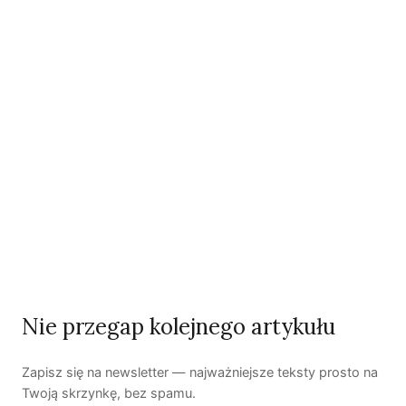
Czy AI wypije naszą wodę?
Dwugłos o sztuce i przyrodzie: Niebo
Koniec z „państwem w państwie”
Susza postępuje małymi krokami
Odszedł nasz Przyjaciel Jerzy Andrzej Masłowski
Nie przegap kolejnego artykułu
Kooperatywa DOBRZE – Więcej niż sklep
Zapisz się na newsletter — najważniejsze teksty prosto na
Twoją skrzynkę, bez spamu.