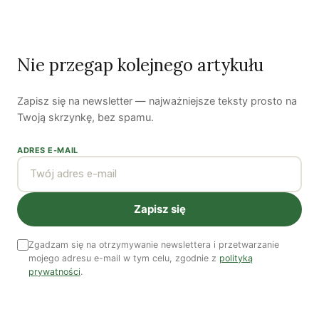
Nasi autorzy
OSTATNIO PUBLIKOWALI
Nie przegap kolejnego artykułu
Zapisz się na newsletter — najważniejsze teksty prosto na
Twoją skrzynkę, bez spamu.
Kuba Gogolewski
Artur Wieczorek
Natalia Rudzka
ADRES E-MAIL
Zapisz się
Dominika Kieruzel
Monika Kostera
Redakcja
Zgadzam się na otrzymywanie newslettera i przetwarzanie
mojego adresu e-mail w tym celu, zgodnie z
polityką
Wspieraj niezależne media
prywatności
.
TWOJE WSPARCIE MA ZNACZENIE
Pomóż nam tworzyć rzetelne treści i rozwijać