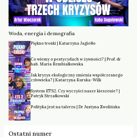
Woda, energia i demografia
Piękno troski | Katarzyna Jagiełło
Co wiemy o pestycydach w żywności? | Prof. dr
hab. Maria Rembiałkowska
Jak kryzys ekologiczny zmienia współczesnego
człowieka? | Katarzyna Kurska-Wilk
System ETS2. Czy wyczyści nasze kieszenie? |
Patryk Strzałkowski
Polityka jest na talerzu | Dr Justyna Zwolińska
Ostatni numer