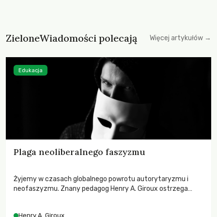
ZieloneWiadomości polecają
Więcej artykułów →
Edukacja
Plaga neoliberalnego faszyzmu
Żyjemy w czasach globalnego powrotu autorytaryzmu i
neofaszyzmu. Znany pedagog Henry A. Giroux ostrzega
przed korporacyjną tyranią niszczącą społeczeństwo. Czy
współczesne uniwersytety obronią swoją niezależność i
Henry A. Giroux