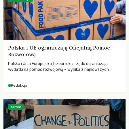
Polska i UE ograniczają Oficjalną Pomoc
Rozwojową
Polska i Unia Europejska trzeci rok z rzędu ograniczają
wydatki na pomoc rozwojową – wynika z najnowszych
danych OECD za 2025 rok. Spadki obejmują także wsparcie
dla krajów najbardziej potrzebujących, a globalnie
Redakcja
odnotowano największe tąpnięcie ODA w historii. Jakie będą
konsekwencje tych decyzji dla świata dotkniętego
kryzysami i ubóstwem?
Klimat