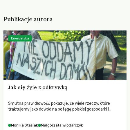
Publikacje autora
Energetyka
Jak się żyje z odkrywką
Smutna prawidłowość pokazuje, że wiele rzeczy, które
traktujemy jako dowód na potęgę polskiej gospodarki i
którymi chlubimy się przed naszymi sąsiadami, wcale nie
stanowi jakiegoś szczególnego powodu do dumy.
Monika Stasiak
Małgorzata Włodarczyk