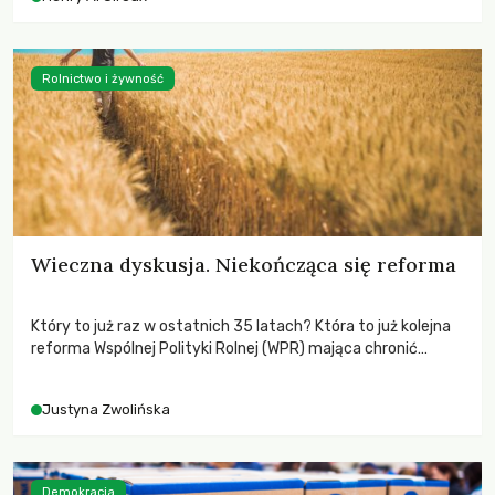
wychowają świadomych obywateli?
Rolnictwo i żywność
Wieczna dyskusja. Niekończąca się reforma
Który to już raz w ostatnich 35 latach? Która to już kolejna
reforma Wspólnej Polityki Rolnej (WPR) mająca chronić
rolników i odpowiadać na potrzeby społeczne?
Justyna Zwolińska
Demokracja