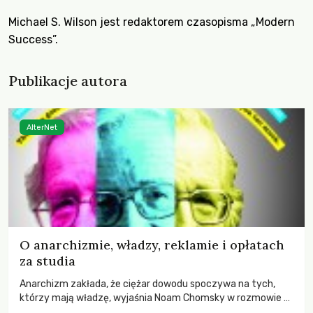
Michael S. Wilson jest redaktorem czasopisma
„Modern
Success”
.
Publikacje autora
AlterNet
O anarchizmie, władzy, reklamie i opłatach
za studia
Anarchizm zakłada, że ciężar dowodu spoczywa na tych,
którzy mają władzę, wyjaśnia Noam Chomsky w rozmowie z
Michaelem S. Wilsonem z pisma „Modern Success”.