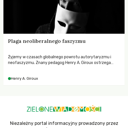
Plaga neoliberalnego faszyzmu
Żyjemy w czasach globalnego powrotu autorytaryzmu i
neofaszyzmu. Znany pedagog Henry A. Giroux ostrzega
przed korporacyjną tyranią niszczącą społeczeństwo. Czy
współczesne uniwersytety obronią swoją niezależność i
Henry A. Giroux
wychowają świadomych obywateli?
Niezależny portal informacyjny prowadzony przez