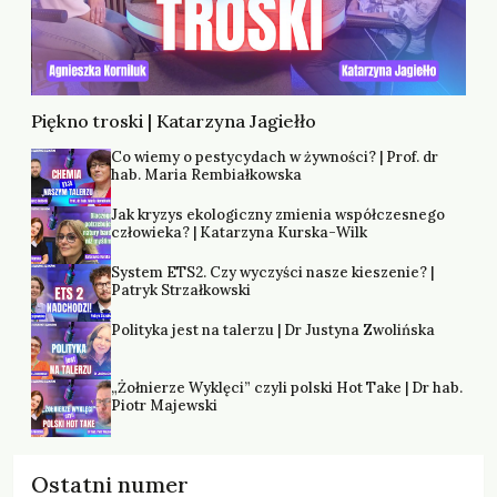
Piękno troski | Katarzyna Jagiełło
Co wiemy o pestycydach w żywności? | Prof. dr
hab. Maria Rembiałkowska
Jak kryzys ekologiczny zmienia współczesnego
człowieka? | Katarzyna Kurska-Wilk
System ETS2. Czy wyczyści nasze kieszenie? |
Patryk Strzałkowski
Polityka jest na talerzu | Dr Justyna Zwolińska
„Żołnierze Wyklęci” czyli polski Hot Take | Dr hab.
Piotr Majewski
Ostatni numer