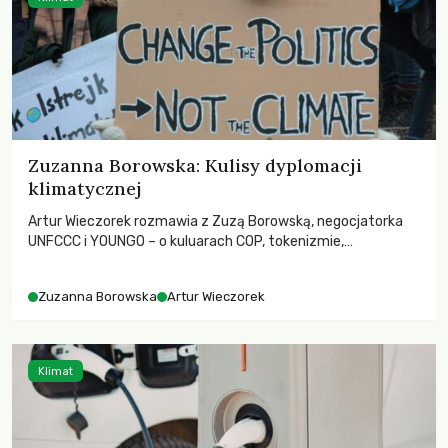
Zuzanna Borowska: Kulisy dyplomacji
klimatycznej
Artur Wieczorek rozmawia z Zuzą Borowską, negocjatorka
UNFCCC i YOUNGO – o kuluarach COP, tokenizmie,
różnorodności i nadziei pokładanej w ruchach klimatycznych
Zuzanna Borowska
Artur Wieczorek
Klimat