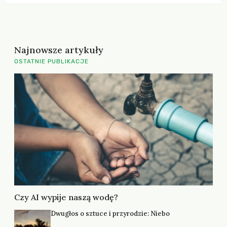
wpływ na kształtowanie przyszłych regulacji NGT.
Propozycja naszego ministerstwa rolnictwa pokazuje
skłonność Polski do akceptacji NGT w […]
Najnowsze artykuły
OSTATNIE PUBLIKACJE
Czy AI wypije naszą wodę?
Dwugłos o sztuce i przyrodzie: Niebo