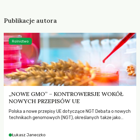
Publikacje autora
Rolnictwo
„NOWE GMO” – KONTROWERSJE WOKÓŁ
NOWYCH PRZEPISÓW UE
Polska a nowe przepisy UE dotyczące NGT Debata o nowych
technikach genomowych (NGT), określanych także jako
„nowe GMO”, wywołuje coraz większe emocje w Unii
Europejskiej. Polska, sprawująca obecnie prezydencję w
Łukasz Janeczko
Radzie UE, będzie miała w najbliższych miesiącach kluczowy