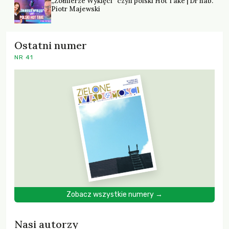
„Żołnierze Wyklęci” czyli polski Hot Take | Dr hab.
Piotr Majewski
Ostatni numer
NR 41
Zobacz wszystkie numery →
Nasi autorzy