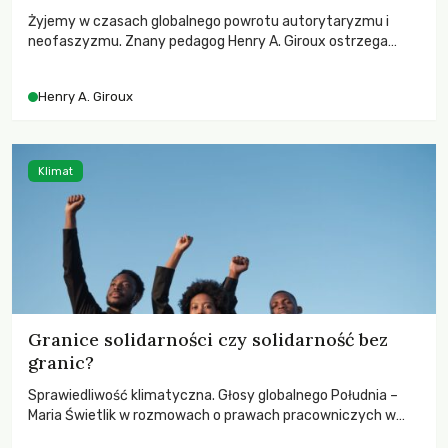
Żyjemy w czasach globalnego powrotu autorytaryzmu i
neofaszyzmu. Znany pedagog Henry A. Giroux ostrzega
przed korporacyjną tyranią niszczącą społeczeństwo. Czy
współczesne uniwersytety obronią swoją niezależność i
Henry A. Giroux
wychowają świadomych obywateli?
Klimat
Granice solidarności czy solidarność bez
granic?
Sprawiedliwość klimatyczna. Głosy globalnego Południa –
Maria Świetlik w rozmowach o prawach pracowniczych w
czasach globalnych podziałów.