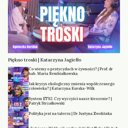
Piękno troski | Katarzyna Jagiełło
Co wiemy o pestycydach w żywności? | Prof. dr
hab. Maria Rembiałkowska
Jak kryzys ekologiczny zmienia współczesnego
człowieka? | Katarzyna Kurska-Wilk
System ETS2. Czy wyczyści nasze kieszenie? |
Patryk Strzałkowski
Polityka jest na talerzu | Dr Justyna Zwolińska