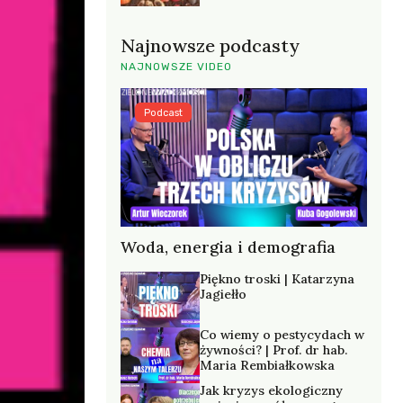
Najnowsze podcasty
NAJNOWSZE VIDEO
Podcast
Woda, energia i demografia
Piękno troski | Katarzyna
Jagiełło
Co wiemy o pestycydach w
żywności? | Prof. dr hab.
Maria Rembiałkowska
Jak kryzys ekologiczny