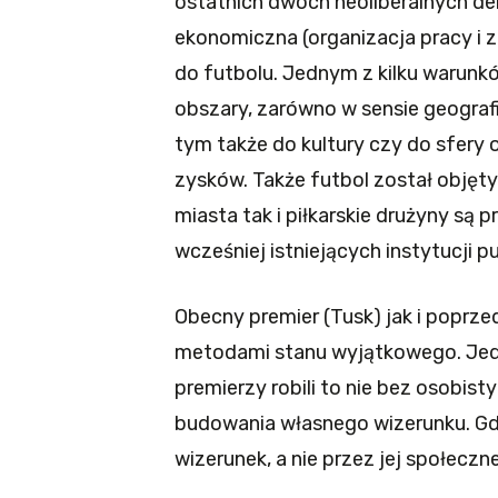
ostatnich dwóch neoliberalnych de
ekonomiczna (organizacja pracy i 
do futbolu. Jednym z kilku warunkó
obszary, zarówno w sensie geografi
tym także do kultury czy do sfery 
zysków. Także futbol został objęty l
miasta tak i piłkarskie drużyny są 
wcześniej istniejących instytucji 
Obecny premier (Tusk) jak i poprze
metodami stanu wyjątkowego. Jede
premierzy robili to nie bez osobist
budowania własnego wizerunku. Gdy
wizerunek, a nie przez jej społeczn