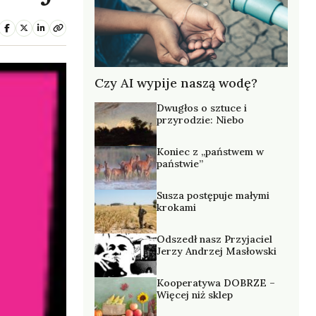
Czy AI wypije naszą wodę?
Dwugłos o sztuce i
przyrodzie: Niebo
Koniec z „państwem w
państwie”
Susza postępuje małymi
krokami
Odszedł nasz Przyjaciel
Jerzy Andrzej Masłowski
Kooperatywa DOBRZE –
Więcej niż sklep