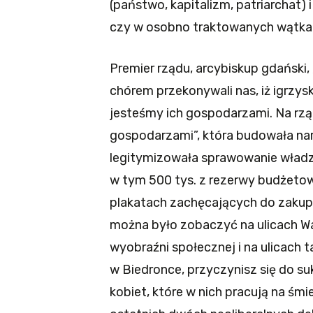
(państwo, kapitalizm, patriarchat)
czy w osobno traktowanych wątka
Premier rządu, arcybiskup gdański
chórem przekonywali nas, iż igrz
jesteśmy ich gospodarzami. Na rz
gospodarzami”, która budowała na
legitymizowała sprawowanie władzy 
w tym 500 tys. z rezerwy budżeto
plakatach zachęcających do zaku
można było zobaczyć na ulicach W
wyobraźni społecznej i na ulicach t
w Biedronce, przyczynisz się do su
kobiet, które w nich pracują na ś