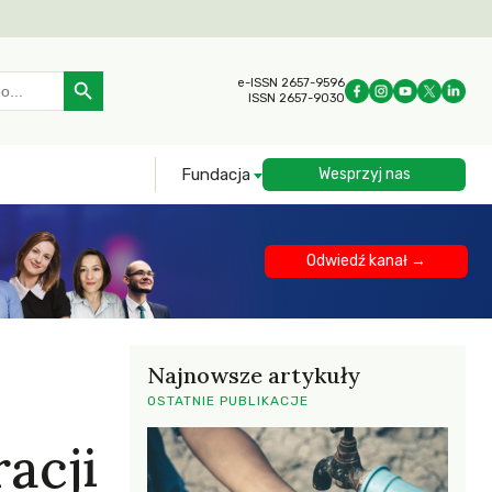
Search Button
e-ISSN 2657-9596
ISSN 2657-9030
Fundacja
Wesprzyj nas
Odwiedź kanał →
Najnowsze artykuły
OSTATNIE PUBLIKACJE
acji