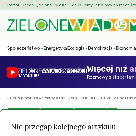
Portal Fundacji „Zielone Światło” - edukujemy i działamy na rzecz śr
Społeczeństwo
Energetyka
Ekologia
Demokracja
Ekonomia
Więcej niż
a
NA YOUTUBE
Rozmowy z ekspertami 
Strona główna
»
Artykuły
»
Publikacje
»
UEFA EURO 2012 i patrosz
Polityka krajowa
Prawa człowieka
Sport i turystyka
ZW
UEFA EURO 2012 i 
Nie przegap kolejnego artykułu