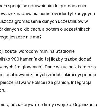
zowała specjalne uprawnienia do gromadzenia
bowiązek nadawania numerów identyfikacyjnych
uszcza gromadzenie danych uczestników w
iór danych o kibicach, a potem o uczestnikach
wego jeszcze nie ma?
ji został wdrożony m.in. na Stadionie
isko 900 kamer (a do tej liczby trzeba dodać
wanych śmigłowcach). Dane wizualne z kamer są
mi osobowymi z innych źródeł, jakimi dysponuje
zpieczeństwa w Polsce i za granicą. Integracja
oru.
orą udział prywatne firmy i wojsko. Organizacja