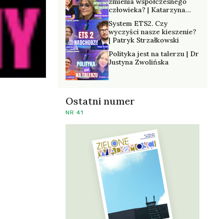
zmienia współczesnego
człowieka? | Katarzyna
Kurska-Wilk
System ETS2. Czy
wyczyści nasze kieszenie?
| Patryk Strzałkowski
Polityka jest na talerzu | Dr
Justyna Zwolińska
Ostatni numer
NR 41