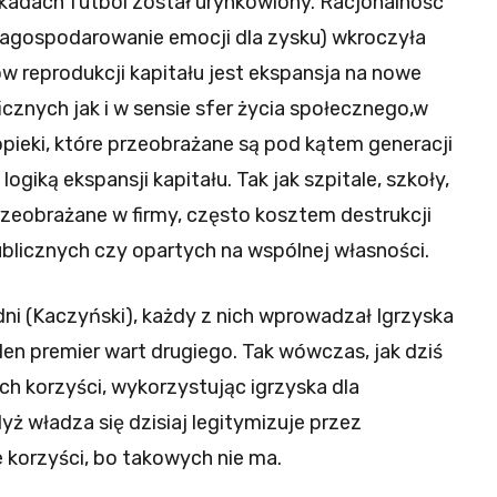
kadach futbol został urynkowiony. Racjonalność
zagospodarowanie emocji dla zysku) wkroczyła
w reprodukcji kapitału jest ekspansja na nowe
cznych jak i w sensie sfer życia społecznego,w
opieki, które przeobrażane są pod kątem generacji
ogiką ekspansji kapitału. Tak jak szpitale, szkoły,
przeobrażane w firmy, często kosztem destrukcji
publicznych czy opartych na wspólnej własności.
dni (Kaczyński), każdy z nich wprowadzał Igrzyska
n premier wart drugiego. Tak wówczas, jak dziś
ych korzyści, wykorzystując igrzyska dla
ż władza się dzisiaj legitymizuje przez
e korzyści, bo takowych nie ma.