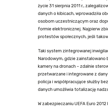
życie 31 sierpnia 2011 r., zalegali
danych o kibicach, wprowadziła o
osobom uczestniczącym oraz dop
formie elektronicznej. Najpierw zb
protestów społecznych, jeśli tako
Taki system zintegrowanej inwigilac
Narodowym, gdzie zainstalowano bl
kamery na dronach – zdalnie stero
przetwarzane i integrowane z dany
policja i współpracujące służby be
danych umożliwia totalizację nadz
W zabezpieczaniu UEFA Euro 2012 bi