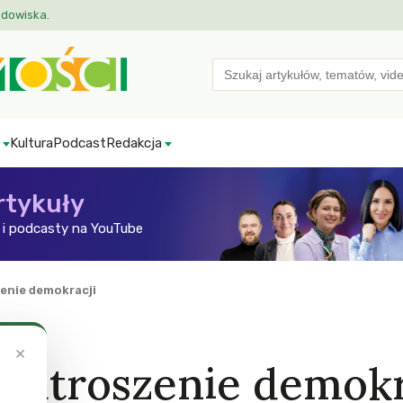
odowiska.
Search
for:
Kultura
Podcast
Redakcja
rtykuły
i podcasty na YouTube
enie demokracji
×
patroszenie demokr