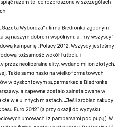
 i spiąć razem to, co rozproszone w szczegółach
ch.
, „Gazeta Wyborcza” i firma Biedronka zgodnym
yska są naszym dobrem wspólnym, a „my wszyscy”
ądową kampanię „Polacy 2012. Wszyscy jesteśmy
rodową tożsamość wokół futbolu i
przez neoliberalne elity, wydano milion złotych,
wej. Takie samo hasło na wielkoformatowych
pów w dyskontowym supermarkecie Biedronka
arszawy, a zapewne zostało zainstalowane w
akże wielu innych miastach. „Jeśli zrobisz zakupy
kcesu Euro 2012” (a przy okazji do wyzysku
mieciowych umowach i z pampersami pod pupą). W