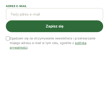
ADRES E-MAIL
Zapisz się
Czy AI wypije naszą wodę?
Zgadzam się na otrzymywanie newslettera i przetwarzanie
mojego adresu e-mail w tym celu, zgodnie z
polityką
Dwugłos o sztuce i przyrodzie: Niebo
prywatności
.
Koniec z „państwem w państwie”
Susza postępuje małymi krokami
Odszedł nasz Przyjaciel Jerzy Andrzej Masłowski
Kooperatywa DOBRZE – Więcej niż sklep