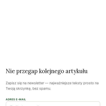
Autorzy
Maria Rózga
Zobacz wszystkie artykuły autora →
Najnowsze artykuły
OSTATNIE PUBLIKACJE
Nie przegap kolejnego artykułu
Zapisz się na newsletter — najważniejsze teksty prosto na
Twoją skrzynkę, bez spamu.
ADRES E-MAIL