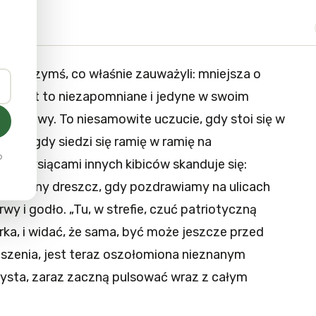
ą się czymś, co właśnie zauważyli: mniejsza o
ze jest to niezapomniane i jedyne w swoim
i i śpiewy. To niesamowite uczucie, gdy stoi się w
bica, gdy siedzi się ramię w ramię na
o
az z tysiącami innych kibiców skanduje się:
codzienny dreszcz, gdy pozdrawiamy na ulicach
wy i godło. „Tu, w strefie, czuć patriotyczną
a, i widać, że sama, być może jeszcze przed
szenia, jest teraz oszołomiona nieznanym
rzysta, zaraz zaczną pulsować wraz z całym