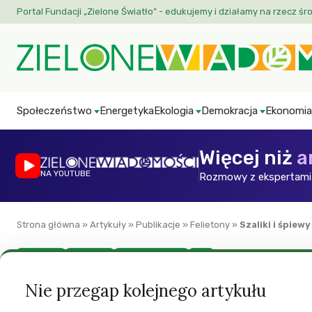
Portal Fundacji „Zielone Światło” - edukujemy i działamy na rzecz śr
Społeczeństwo
Energetyka
Ekologia
Demokracja
Ekonomia
Więcej niż
a
NA YOUTUBE
Rozmowy z ekspertami 
Strona główna
»
Artykuły
»
Publikacje
»
Felietony
»
Szaliki i śpiewy
Felietony
Równość
Sport i turystyka
ZW
Szaliki i śpiewy
Nie przegap kolejnego artykułu