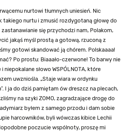
 rwącemu nurtowi tłumnych uniesień. Nic
k takiego nurtu i zmusić rozdygotaną głowę do
Bo zastanawianie się przychodzi nam, Polakom,
cić jakąś myśl prostą a gotową, rzuconą z
śmy gotowi skandować ją chórem. Polskaaaa!
mać? Po prostu: Biaaało-czerwone! To barwy nie
e i niepokalane słowo WSPÓLNOTA, które
azem uwzniośla. „Staje wiara w ordynku
”. I ja do dziś pamiętam ów dreszcz na plecach,
szliśmy na szyki ZOMO, zagradzające drogę do
 zadymiarz byłem z samego przodu i dam sobie
grupie harcowników, byli wówczas kibice Lechii
opodobne poczucie wspólnoty, proszę mi