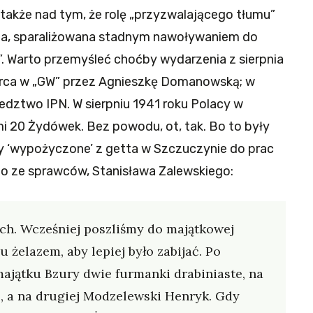
 także nad tym, że rolę „przyzwalającego tłumu”
na, sparaliżowana stadnym nawoływaniem do
y”. Warto przemyśleć choćby wydarzenia z sierpnia
arca w „GW” przez Agnieszkę Domanowską; w
edztwo IPN. W sierpniu 1941 roku Polacy w
mi 20 Żydówek. Bez powodu, ot, tak. Bo to były
yły ‘wypożyczone’ z getta w Szczuczynie do prac
o ze sprawców, Stanisława Zalewskiego:
ch. Wcześniej poszliśmy do majątkowej
u żelazem, aby lepiej było zabijać. Po
majątku Bzury dwie furmanki drabiniaste, na
l, a na drugiej Modzelewski Henryk. Gdy