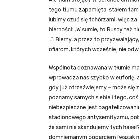
tego tłumu zapamięta: stałem tam i 
lubimy czuć się tchórzami, więc z
bierności: „W sumie, to Ruscy też n
…”. Bierny, a przez to przyzwalając
ofiarom, których wcześniej nie odw
Wspólnota doznawana w tłumie ma w
wprowadza nas szybko w euforię, al
gdy już otrzeźwiejemy – może się zd
poznamy samych siebie i tego, cośm
niebezpieczne jest bagatelizowani
stadionowego antysemityzmu, pobła
że sami nie skandujemy tych haseł
domniemanym poparciem (wszak no