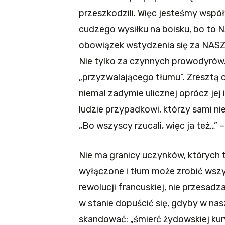
przeszkodzili. Więc jesteśmy współ
cudzego wysiłku na boisku, bo to N
obowiązek wstydzenia się za NASZY
Nie tylko za czynnych prowodyrów.
„przyzwalającego tłumu”. Zresztą od
niemal zadymie ulicznej oprócz jej
ludzie przypadkowi, którzy sami ni
„Bo wszyscy rzucali, więc ja też…”
Nie ma granicy uczynków, których 
wyłączone i tłum może zrobić wszy
rewolucji francuskiej, nie przesad
w stanie dopuścić się, gdyby w nas
skandować: „śmierć żydowskiej kurw