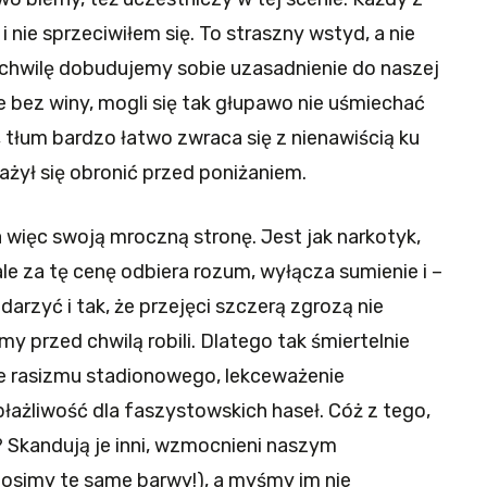
nie sprzeciwiłem się. To straszny wstyd, a nie
a chwilę dobudujemy sobie uzasadnienie do naszej
ie bez winy, mogli się tak głupawo nie uśmiechać
y, tłum bardzo łatwo zwraca się z nienawiścią ku
ażył się obronić przed poniżaniem.
ięc swoją mroczną stronę. Jest jak narkotyk,
e za tę cenę odbiera rozum, wyłącza sumienie i –
arzyć i tak, że przejęci szczerą zgrozą nie
y przed chwilą robili. Dlatego tak śmiertelnie
e rasizmu stadionowego, lekceważenie
żliwość dla faszystowskich haseł. Cóż z tego,
? Skandują je inni, wzmocnieni naszym
simy te same barwy!), a myśmy im nie