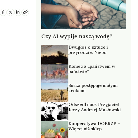
Czy AI wypije naszą wodę?
Dwugłos o sztuce i
przyrodzie: Niebo
Koniec z „państwem w
państwie”
Susza postępuje małymi
krokami
Odszedł nasz Przyjaciel
Jerzy Andrzej Masłowski
Kooperatywa DOBRZE –
Więcej niż sklep