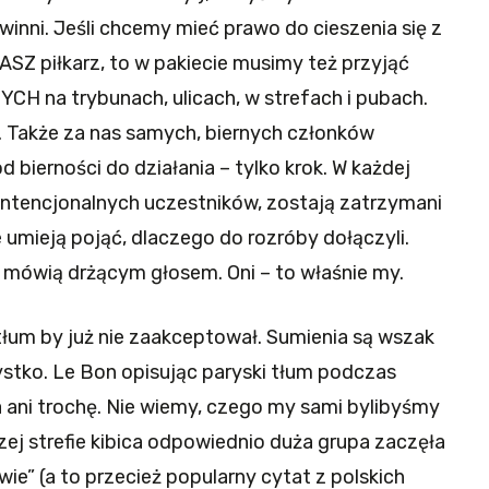
winni. Jeśli chcemy mieć prawo do cieszenia się z
ASZ piłkarz, to w pakiecie musimy też przyjąć
CH na trybunach, ulicach, w strefach i pubach.
 Także za nas samych, biernych członków
 bierności do działania – tylko krok. W każdej
 intencjonalnych uczestników, zostają zatrzymani
e umieją pojąć, dlaczego do rozróby dołączyli.
 – mówią drżącym głosem. Oni – to właśnie my.
tłum by już nie zaakceptował. Sumienia są wszak
stko. Le Bon opisując paryski tłum podczas
za ani trochę. Nie wiemy, czego my sami bylibyśmy
zej strefie kibica odpowiednio duża grupa zaczęła
ie” (a to przecież popularny cytat z polskich