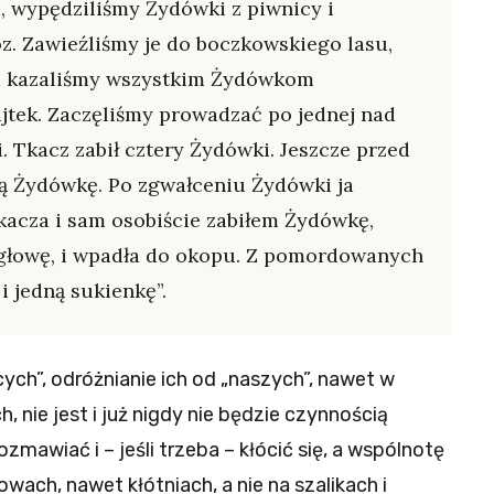
, wypędziliśmy Żydówki z piwnicy i
z. Zawieźliśmy je do boczkowskiego lasu,
m kazaliśmy wszystkim Żydówkom
ajtek. Zaczęliśmy prowadzać po jednej nad
. Tkacz zabił cztery Żydówki. Jeszcze przed
ną Żydówkę. Po zgwałceniu Żydówki ja
kacza i sam osobiście zabiłem Żydówkę,
w głowę, i wpadła do okopu. Z pomordowanych
 jedną sukienkę”.
ych”, odróżnianie ich od „naszych”, nawet w
 nie jest i już nigdy nie będzie czynnością
zmawiać i – jeśli trzeba – kłócić się, a wspólnotę
wach, nawet kłótniach, a nie na szalikach i