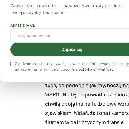
Zapisz się na newsletter — najważniejsze teksty prosto na
FELIETONY SPORTOWE
17 czerwca 2012
7 min czytania
Twoją skrzynkę, bez spamu.
ADRES E-MAIL
Dziennikarze w telewizji zachłystuj
przegrane mecze, stokroć ważniejs
rodzaju przeżycie wspólnoty. Szalik
Zapisz się
biało-czerwonym tłumie w strefie ki
Zgadzam się na otrzymywanie newslettera i przetwarzanie mojeg
rozkołysanej trybunie stadionu i wr
adresu e-mail w tym celu, zgodnie z
polityką prywatności
.
Polskaaa! Polskaaa!!! Czujemy nie
tych, co podobnie jak my, noszą bar
WSPÓLNOTĘ!” – powiada dziennikark
chwilą obojętna na futbolowe wzru
zjawiskiem. Widać, że i ona i kame
tłumem w patriotycznym transie.