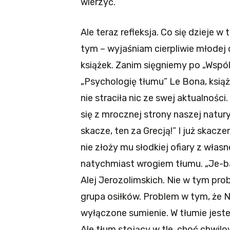
wierzyć.
Ale teraz refleksja. Co się dzieje 
tym – wyjaśniam cierpliwie młodej
książek. Zanim sięgniemy po „Wsp
„Psychologię tłumu” Le Bona, książ
nie straciła nic ze swej aktualnoś
się z mrocznej strony naszej natur
skacze, ten za Grecją!” I już skacz
nie złoży mu słodkiej ofiary z własn
natychmiast wrogiem tłumu. „Je-ba
Alej Jerozolimskich. Nie w tym pro
grupa osiłków. Problem w tym, że N
wyłączone sumienie. W tłumie jeste
Ale tłum stojący w tle, choć chwilo