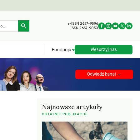
Search Button
e-ISSN 2657-9596
ISSN 2657-9030
Fundacja
Wesprzyj nas
Odwiedź kanał →
Najnowsze artykuły
OSTATNIE PUBLIKACJE