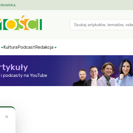
odowiska.
Search
for:
Kultura
Podcast
Redakcja
rtykuły
i podcasty na YouTube
×