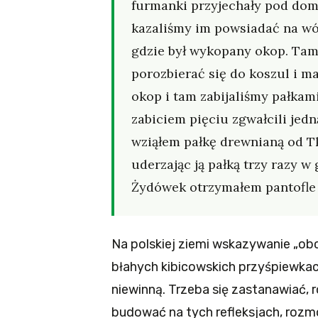
furmanki przyjechały pod dom
kazaliśmy im powsiadać na wó
gdzie był wykopany okop. Ta
porozbierać się do koszul i m
okop i tam zabijaliśmy pałkami
zabiciem pięciu zgwałcili jed
wziąłem pałkę drewnianą od T
uderzając ją pałką trzy razy 
Żydówek otrzymałem pantofle i
Na polskiej ziemi wskazywanie „obc
błahych kibicowskich przyśpiewkach,
niewinną. Trzeba się zastanawiać, ro
budować na tych refleksjach, rozmo