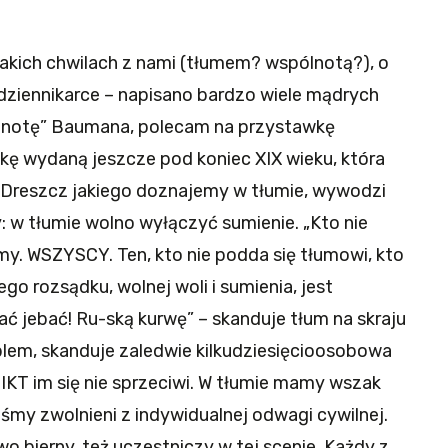
w takich chwilach z nami (tłumem? wspólnotą?), o
 dziennikarce – napisano bardzo wiele mądrych
ólnotę” Baumana, polecam na przystawkę
kę wydaną jeszcze pod koniec XIX wieku, która
ci. Dreszcz jakiego doznajemy w tłumie, wywodzi
y: w tłumie wolno wyłączyć sumienie. „Kto nie
emy. WSZYSCY. Ten, kto nie podda się tłumowi, kto
ego rozsądku, wolnej woli i sumienia, jest
ć jebać! Ru-ską kurwę” – skanduje tłum na skraju
blem, skanduje zaledwie kilkudziesięcioosobowa
IKT im się nie sprzeciwi. W tłumie mamy wszak
śmy zwolnieni z indywidualnej odwagi cywilnej.
wo bierny, też uczestniczy w tej scenie. Każdy z