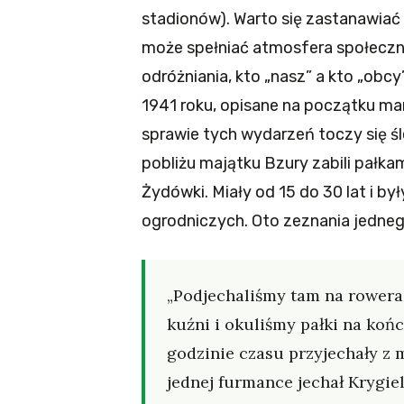
stadionów). Warto się zastanawiać
może spełniać atmosfera społecz
odróżniania, kto „nasz” a kto „obc
1941 roku, opisane na początku m
sprawie tych wydarzeń toczy się śl
pobliżu majątku Bzury zabili pałka
Żydówki. Miały od 15 do 30 lat i b
ogrodniczych. Oto zeznania jedneg
„Podjechaliśmy tam na rowera
kuźni i okuliśmy pałki na końc
godzinie czasu przyjechały z 
jednej furmance jechał Krygie