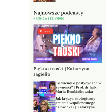
Najnowsze podcasty
NAJNOWSZE VIDEO
Podcast
Piękno troski | Katarzyna
Jagiełło
Co wiemy o pestycydach w
żywności? | Prof. dr hab.
Maria Rembiałkowska
Jak kryzys ekologiczny
zmienia współczesnego
człowieka? | Katarzyna
Kurska-Wilk