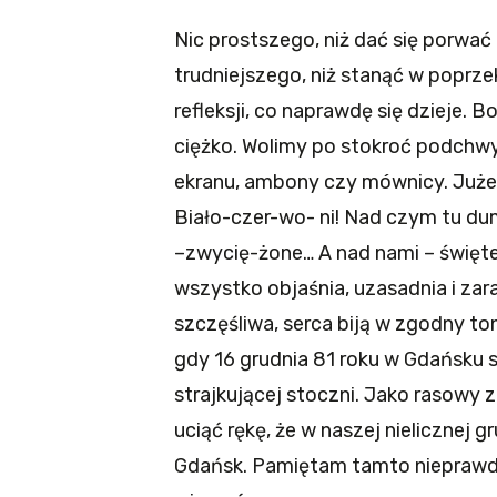
Nic prostszego, niż dać się porwać
trudniejszego, niż stanąć w poprze
refleksji, co naprawdę się dzieje. 
ciężko. Wolimy po stokroć podchwy
ekranu, ambony czy mównicy. Juże
Biało-czer-wo- ni! Nad czym tu du
–zwycię-żone… A nad nami – święt
wszystko objaśnia, uzasadnia i zar
szczęśliwa, serca biją w zgodny ton
gdy 16 grudnia 81 roku w Gdańsku 
strajkującej stoczni. Jako rasowy
uciąć rękę, że w naszej nielicznej 
Gdańsk. Pamiętam tamto nieprawd