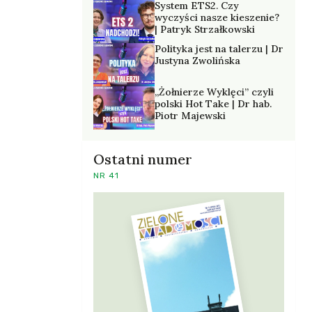
System ETS2. Czy
wyczyści nasze kieszenie?
| Patryk Strzałkowski
Polityka jest na talerzu | Dr
Justyna Zwolińska
„Żołnierze Wyklęci” czyli
polski Hot Take | Dr hab.
Piotr Majewski
Ostatni numer
NR 41