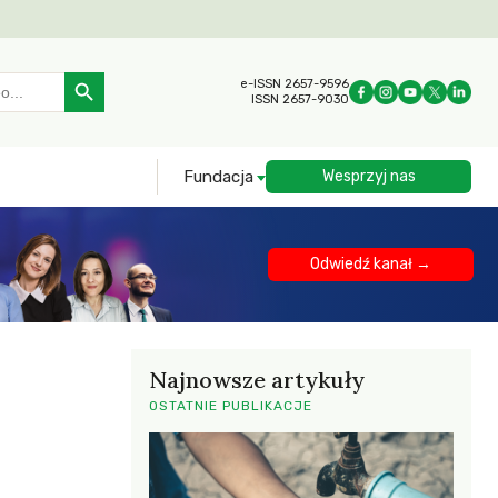
Search Button
e-ISSN 2657-9596
ISSN 2657-9030
Fundacja
Wesprzyj nas
Odwiedź kanał →
Najnowsze artykuły
OSTATNIE PUBLIKACJE