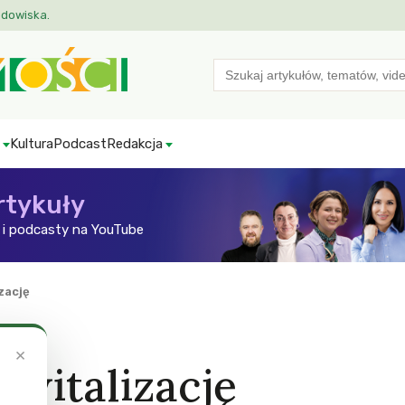
odowiska.
Search
for:
Kultura
Podcast
Redakcja
rtykuły
i podcasty na YouTube
zację
×
ewitalizację