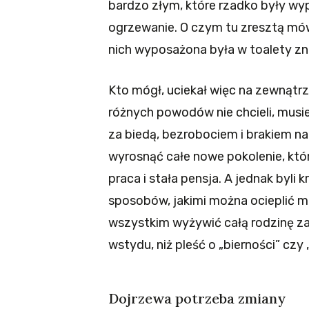
bardzo złym, które rzadko były wy
ogrzewanie. O czym tu zresztą mówi
nich wyposażona była w toalety zn
Kto mógł, uciekał więc na zewnątrz, 
różnych powodów nie chcieli, musiel
za biedą, bezrobociem i brakiem nad
wyrosnąć całe nowe pokolenie, któr
praca i stała pensja. A jednak byli 
sposobów, jakimi można ocieplić 
wszystkim wyżywić całą rodzinę za t
wstydu, niż pleść o „bierności” czy
Dojrzewa potrzeba zmiany