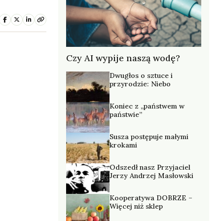
Czy AI wypije naszą wodę?
Dwugłos o sztuce i
przyrodzie: Niebo
Koniec z „państwem w
państwie”
Susza postępuje małymi
krokami
Odszedł nasz Przyjaciel
Jerzy Andrzej Masłowski
Kooperatywa DOBRZE –
Więcej niż sklep