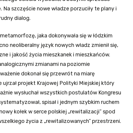
 Na szczęście nowe władze porzuciły te plany i
rudny dialog.
 metamorfozę, jaka dokonywała się w łódzkim
no neoliberalny język nowych władz zmienił się,
czne i jakość życia mieszkanek i mieszkańców.
analogicznymi zmianami na poziomie
uważenie dokonał się przewrót na miarę
ujrzał projekt Krajowej Polityki Miejskiej który
ważnie wysłuchał wszystkich postulatów Kongresu
usystematyzował, spisał i jednym szybkim ruchem
owy kołek w serce polskiej „rewitalizacji” spod
zelkiego życia z „rewitalizowanych” przestrzeni.