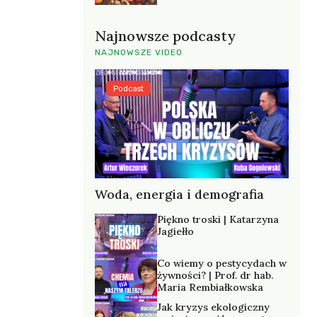
Najnowsze podcasty
NAJNOWSZE VIDEO
Podcast
Woda, energia i demografia
Piękno troski | Katarzyna
Jagiełło
Co wiemy o pestycydach w
żywności? | Prof. dr hab.
Maria Rembiałkowska
Jak kryzys ekologiczny