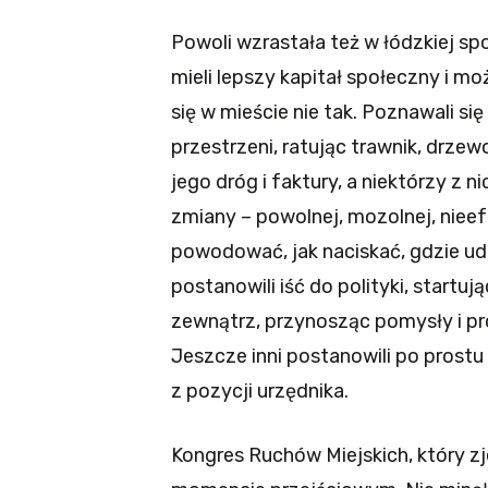
Powoli wzrastała też w łódzkiej s
mieli lepszy kapitał społeczny i moż
się w mieście nie tak. Poznawali si
przestrzeni, ratując trawnik, drzewo
jego dróg i faktury, a niektórzy z ni
zmiany – powolnej, mozolnej, nieefe
powodować, jak naciskać, gdzie ude
postanowili iść do polityki, startują
zewnątrz, przynosząc pomysły i p
Jeszcze inni postanowili po prostu
z pozycji urzędnika.
Kongres Ruchów Miejskich, który zj