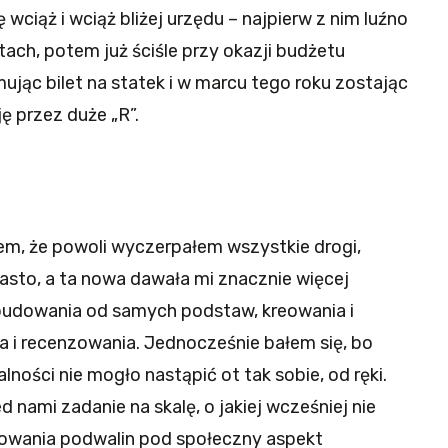
ciąż i wciąż bliżej urzędu – najpierw z nim luźno
ach, potem już ściśle przy okazji budżetu
ując bilet na statek i w marcu tego roku zostając
ję przez duże „R”.
łem, że powoli wyczerpałem wszystkie drogi,
asto, a ta nowa dawała mi znacznie więcej
budowania od samych podstaw, kreowania i
ia i recenzowania. Jednocześnie bałem się, bo
ności nie mogło nastąpić ot tak sobie, od ręki.
 nami zadanie na skalę, o jakiej wcześniej nie
owania podwalin pod społeczny aspekt