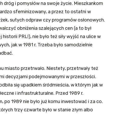
h dróg i pomysłów na swoje życie. Mieszkankom
bardzo sfeminizowany, a przez to ostatni w
yżek, sutych odpraw czy programów osłonowych.
ywalczyć obniżenia szalejących cen (a to był
historii PRL!), nie było też siły wyjść na ulice w
ch, jak w 1981 r. Trzeba było samodzielnie
adbać.
u miasto przetrwało. Niestety, przetrwały też
łymi decyzjami podejmowanymi w przeszłości.
 odbiła się upadkiem śródmieścia, w którym jak w
czne i infrastrukturalne. Przed 1989 r.
 po 1989 nie było już komu inwestować i za co.
tórych trzy czwarte było w stanie złym albo