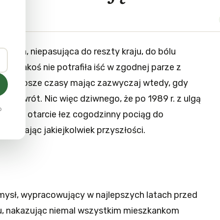
Osobna, niepasująca do reszty kraju, do bólu
za, jakoś nie potrafiła iść w zgodnej parze z
, najlepsze czasy mając zazwyczaj wtedy, gdy
na odwrót. Nic więc dziwnego, że po 1989 r. z ulgą
o
jąc na otarcie łez cogodzinny pociąg do
szukając jakiejkolwiek przyszłości.
emysł, wypracowujący w najlepszych latach przed
ju, nakazując niemal wszystkim mieszkankom