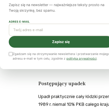
Zapisz się na newsletter — najważniejsze teksty prosto na
Jarosław Ogrodowski
1 grudnia 2014
7 min czytania
Twoją skrzynkę, bez spamu.
ADRES E-MAIL
Łódź była zawsze jakaś taka inna. 
nieromantyczna i pracowita. Co gors
dokonującymi się w kraju zmianami
Zapisz się
Polska przeżywała te najgorsze – i 
Zgadzam się na otrzymywanie newslettera i przetwarzanie mojeg
skazano miasto na zapomnienie, da
adresu e-mail w tym celu, zgodnie z
polityką prywatności
.
Warszawy, którym można było uciec 
Postępujący upadek
Upadł praktycznie cały łódzki prz
1989 r. niemal 10% PKB całego kra