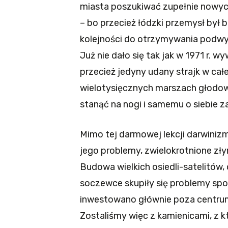
miasta poszukiwać zupełnie nowyc
– bo przecież łódzki przemysł był 
kolejności do otrzymywania podw
Już nie dało się tak jak w 1971 r. w
przecież jedyny udany strajk w całej 
wielotysięcznych marszach głodowy
stanąć na nogi i samemu o siebie z
Mimo tej darmowej lekcji darwinizm
jego problemy, zwielokrotnione z
Budowa wielkich osiedli-satelitów,
soczewce skupiły się problemy społe
inwestowano głównie poza centrum,
Zostaliśmy więc z kamienicami, z k