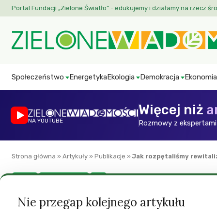
Portal Fundacji „Zielone Światło” - edukujemy i działamy na rzecz śr
Społeczeństwo
Energetyka
Ekologia
Demokracja
Ekonomia
Więcej niż
a
NA YOUTUBE
Rozmowy z ekspertami 
Strona główna
»
Artykuły
»
Publikacje
»
Jak rozpętaliśmy rewitali
Miasto
Polityka lokalna
ZW
Jak rozpętaliśmy r
Nie przegap kolejnego artykułu