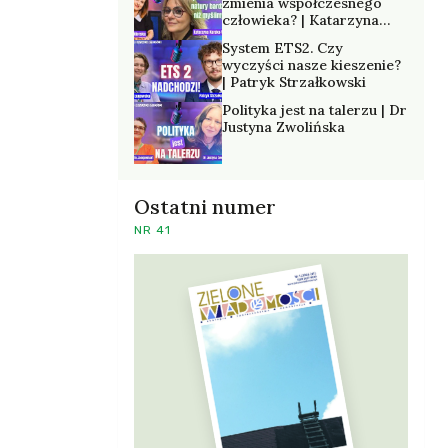
zmienia współczesnego
człowieka? | Katarzyna
Kurska-Wilk
System ETS2. Czy
wyczyści nasze kieszenie?
| Patryk Strzałkowski
Polityka jest na talerzu | Dr
Justyna Zwolińska
Ostatni numer
NR 41