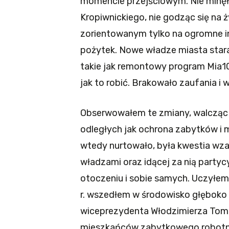
momencie przejściowym. Nie minęły
Kropiwnickiego, nie godząc się na 
zorientowanym tylko na ogromne in
pożytek. Nowe władze miasta star
takie jak remontowy program Mia100
jak to robić. Brakowało zaufania i 
Obserwowałem te zmiany, walcząc na
odległych jak ochrona zabytków i m
wtedy nurtowało, była kwestia wz
władzami oraz idącej za nią party
otoczeniu i sobie samych. Uczyłem 
r. wszedłem w środowisko głęboko 
wiceprezydenta Włodzimierza Tom
mieszkańców zabytkowego robotnic