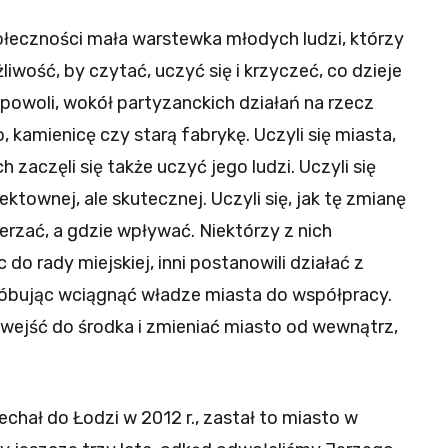
połeczności mała warstewka młodych ludzi, którzy
liwość, by czytać, uczyć się i krzyczeć, co dzieje
ę powoli, wokół partyzanckich działań na rzecz
, kamienicę czy starą fabrykę. Uczyli się miasta,
ch zaczęli się także uczyć jego ludzi. Uczyli się
ktownej, ale skutecznej. Uczyli się, jak tę zmianę
rzać, a gdzie wpływać. Niektórzy z nich
c do rady miejskiej, inni postanowili działać z
róbując wciągnąć władze miasta do współpracy.
 wejść do środka i zmieniać miasto od wewnątrz,
echał do Łodzi w 2012 r., zastał to miasto w