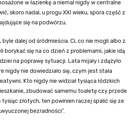
posażone w łazienkę a niemal nigdy w centralne
ć, skoro nadal, u progu XXI wieku, spora część z
ajdujące się na podwórzu.
byle dalej od śródmieścia. Ci, co nie mogli albo z
i borykać się na co dzień z problemami, jakie idą
ziei na poprawę sytuacji. Lata mijały i zdążyło
e nigdy nie dowiedziało się, czym jest stała
kreatywni. Kto nigdy nie widział tysiąca łódzkich
mieszkanie, zbudować samemu toaletę czy przede
ysiąc złotych, ten powinien raczej spalić się ze
 „wyuczonej bezradności”.