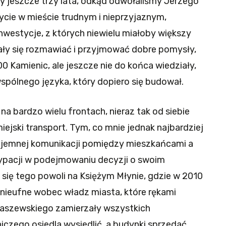
 jeszcze trzy lata, odkąd odwołaliśmy Jerzego
życie w mieście trudnym i nieprzyjaznym,
westycje, z których niewielu miałoby większy
ały się rozmawiać i przyjmować dobre pomysły,
 Kamienic, ale jeszcze nie do końca wiedziały,
wspólnego języka, który dopiero się budował.
 bardzo wielu frontach, nieraz tak od siebie
iejski transport. Tym, co mnie jednak najbardziej
ajemnej komunikacji pomiędzy mieszkańcami a
cypacji w podejmowaniu decyzji o swoim
się tego powoli na Księżym Młynie, gdzie w 2010
nieufne wobec władz miasta, które rękami
aszewskiego zamierzały wszystkich
zego osiedla wysiedlić, a budynki sprzedać