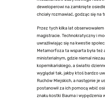
deweloperowi na zamknięte osiedle.
chciały rozmawiać, godząc się na t
Przez tych kilka lat obserwowałem
magistracie. Technokratyczny i moc
uwrażliwiając się na kwestie społe
Metamorfoza ta wsparta była też 
ministerialnym, gdzie niemal nieza
kopernikańskiego, a światło dzienne 
wyglądał tak, jakby ktoś bardzo u
Ruchów Miejskich, a następnie je 
postanowił za ich pomocą wbić osin
znaku kostki Bauma i wypędzenia ws