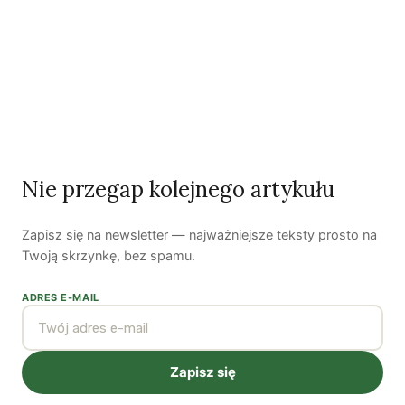
warunków pracy.
Autorzy
Nie przegap kolejnego artykułu
Zapisz się na newsletter — najważniejsze teksty prosto na
Bartłomiej Kozek
Twoją skrzynkę, bez spamu.
Bartłomiej Kozek jest publicystą Zielonych Wiadomości. Jego
ADRES E-MAIL
główne zainteresowania to zielona gospodarka, polityka
społeczna oraz miejska. Twitter:
@BartlomiejKozek
.
Zobacz wszystkie artykuły autora →
Zapisz się