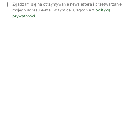
Zgadzam się na otrzymywanie newslettera i przetwarzanie
Najnowsze artykuły
mojego adresu e-mail w tym celu, zgodnie z
polityką
OSTATNIE PUBLIKACJE
prywatności
.
Czy AI wypije naszą wodę?
Dwugłos o sztuce i przyrodzie: Niebo
Koniec z „państwem w państwie”
Susza postępuje małymi krokami