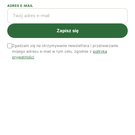
ADRES E-MAIL
Zobacz wszystkie numery →
Nasi autorzy
Zapisz się
OSTATNIO PUBLIKOWALI
Zgadzam się na otrzymywanie newslettera i przetwarzanie
mojego adresu e-mail w tym celu, zgodnie z
polityką
prywatności
.
Kuba Gogolewski
Artur Wieczorek
Natalia Rudzka
Dominika Kieruzel
Monika Kostera
Redakcja
Wspieraj niezależne media