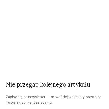
człowieka? | Katarzyna Kurska-Wilk
System ETS2. Czy wyczyści nasze kieszenie? |
Patryk Strzałkowski
Polityka jest na talerzu | Dr Justyna Zwolińska
Ostatni numer
NR 41
Nie przegap kolejnego artykułu
Zapisz się na newsletter — najważniejsze teksty prosto na
Twoją skrzynkę, bez spamu.