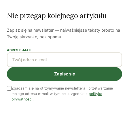
ale to przyszłe pokolenia będą stanowili ci, którzy
zapłacą najwięcej i ucierpią najbardziej z powodu
Nie przegap kolejnego artykułu
problemów wywołanych przez energetykę jądrową, tak
jak się stało w Japonii.
Zapisz się na newsletter — najważniejsze teksty prosto na
Twoją skrzynkę, bez spamu.
Podziękowanie dla Ewy Dryjańskiej za pomoc w
ADRES E-MAIL
tłumaczeniu. Artykuł na licencji CC-BY-NC-SA.
Zapisz się
Autorzy
Zgadzam się na otrzymywanie newslettera i przetwarzanie
mojego adresu e-mail w tym celu, zgodnie z
polityką
prywatności
.
Yasuhiro Igarashi