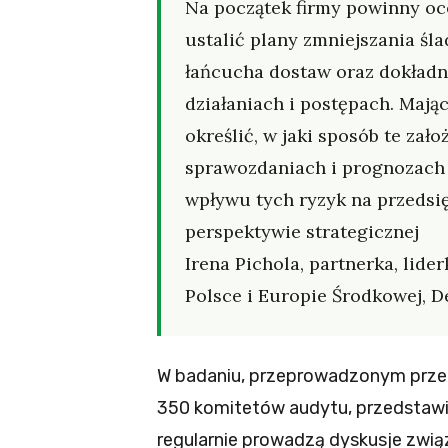
Na początek firmy powinny oce
ustalić plany zmniejszania śl
łańcucha dostaw oraz dokładn
działaniach i postępach. Mają
określić, w jaki sposób te za
sprawozdaniach i prognozach
wpływu tych ryzyk na przedsi
perspektywie strategicznej
Irena Pichola, partnerka, lid
Polsce i Europie Środkowej, D
W badaniu, przeprowadzonym prze
350 komitetów audytu, przedstawic
regularnie prowadzą dyskusje zwią