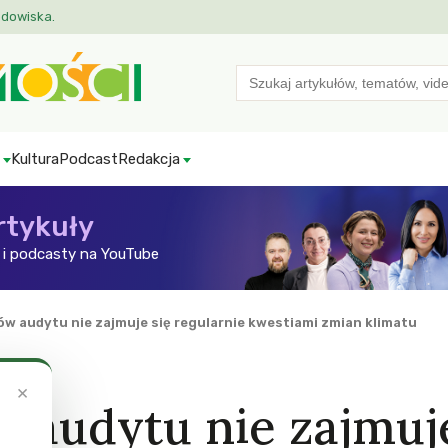
odowiska.
Search
for:
Kultura
Podcast
Redakcja
rtykuły
i podcasty na YouTube
ów audytu nie zajmuje się regularnie kwestiami zmian klimatu
×
 audytu nie zajmuje