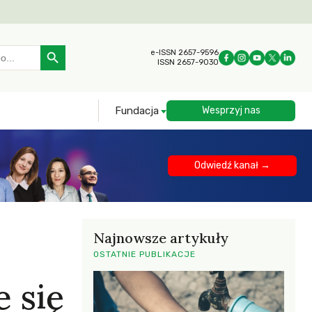
Search Button
e-ISSN 2657-9596
ISSN 2657-9030
Fundacja
Wesprzyj nas
Odwiedź kanał →
Najnowsze artykuły
OSTATNIE PUBLIKACJE
 się