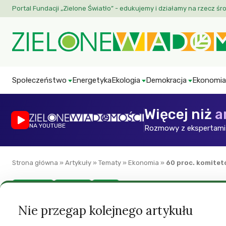
Portal Fundacji „Zielone Światło” - edukujemy i działamy na rzecz śr
Społeczeństwo
Energetyka
Ekologia
Demokracja
Ekonomia
Więcej niż
a
NA YOUTUBE
Rozmowy z ekspertami 
Strona główna
»
Artykuły
»
Tematy
»
Ekonomia
»
60 proc. komitet
Aktualności
Ekonomia
Klimat
60 proc. komitetów
Nie przegap kolejnego artykułu