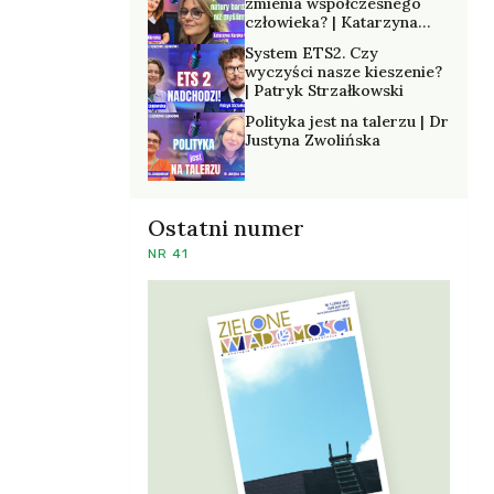
zmienia współczesnego
człowieka? | Katarzyna
Kurska-Wilk
System ETS2. Czy
wyczyści nasze kieszenie?
| Patryk Strzałkowski
Polityka jest na talerzu | Dr
Justyna Zwolińska
Ostatni numer
NR 41