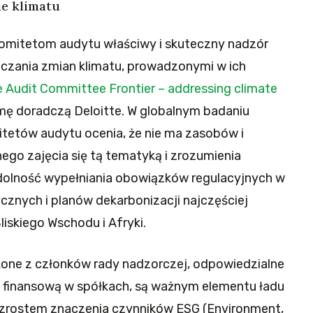
ie klimatu
 komitetom audytu właściwy i skuteczny nadzór
czania zmian klimatu, prowadzonymi w ich
 Audit Committee Frontier – addressing climate
mę doradczą Deloitte. W globalnym badaniu
itetów audytu ocenia, że nie ma zasobów i
go zajęcia się tą tematyką i zrozumienia
Zdolność wypełniania obowiązków regulacyjnych w
ycznych i planów dekarbonizacji najczęściej
liskiego Wschodu i Afryki.
żone z członków rady nadzorczej, odpowiedzialne
finansową w spółkach, są ważnym elementu ładu
 wzrostem znaczenia czynników ESG (Environment,