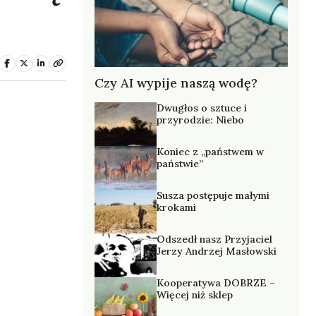
Czy AI wypije naszą wodę?
Dwugłos o sztuce i
przyrodzie: Niebo
Koniec z „państwem w
państwie”
Susza postępuje małymi
krokami
Odszedł nasz Przyjaciel
Jerzy Andrzej Masłowski
Kooperatywa DOBRZE –
Więcej niż sklep