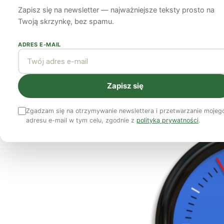
regularnie kwesti
Zapisz się na newsletter — najważniejsze teksty prosto na
Twoją skrzynkę, bez spamu.
29 listopada 2021
7 min czytania
ADRES E-MAIL
Zapisz się
Zgadzam się na otrzymywanie newslettera i przetwarzanie mojeg
adresu e-mail w tym celu, zgodnie z
polityką prywatności
.