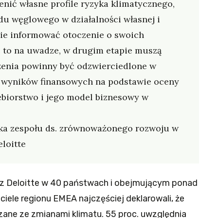
nić własne profile ryzyka klimatycznego,
adu węglowego w działalności własnej i
ie informować otoczenie o swoich
c to na uwadze, w drugim etapie muszą
łożenia powinny być odzwierciedlone w
 wyników finansowych na podstawie oceny
ębiorstwo i jego model biznesowy w
erka zespołu ds. zrównoważonego rozwoju w
eloitte
z Deloitte w 40 państwach i obejmującym ponad
iele regionu EMEA najczęściej deklarowali, że
zane ze zmianami klimatu. 55 proc. uwzględnia