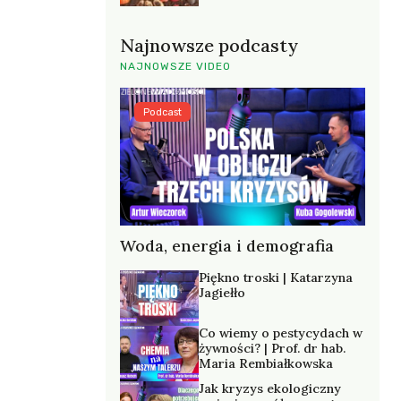
Najnowsze podcasty
NAJNOWSZE VIDEO
Podcast
Woda, energia i demografia
Piękno troski | Katarzyna
Jagiełło
Co wiemy o pestycydach w
żywności? | Prof. dr hab.
Maria Rembiałkowska
Jak kryzys ekologiczny