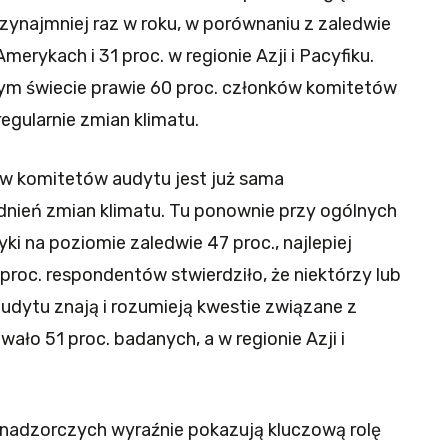
ynajmniej raz w roku, w porównaniu z zaledwie
rykach i 31 proc. w regionie Azji i Pacyfiku.
łym świecie prawie 60 proc. członków komitetów
regularnie zmian klimatu.
 komitetów audytu jest już sama
nień zmian klimatu. Tu ponownie przy ogólnych
i na poziomie zaledwie 47 proc., najlepiej
roc. respondentów stwierdziło, że niektórzy lub
udytu znają i rozumieją kwestie związane z
ało 51 proc. badanych, a w regionie Azji i
nadzorczych wyraźnie pokazują kluczową rolę