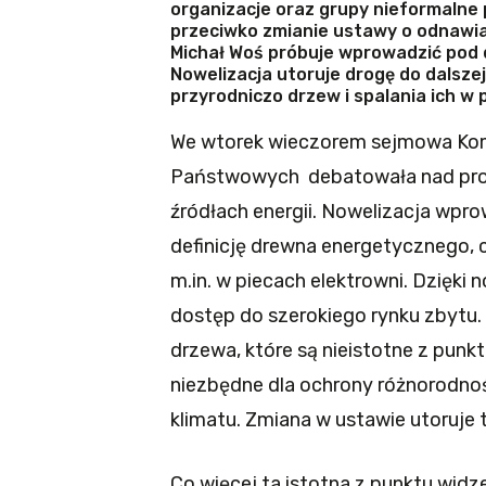
organizacje oraz grupy nieformalne
przeciwko zmianie ustawy o odnawial
Michał Woś próbuje wprowadzić pod
Nowelizacja utoruje drogę do dalsze
przyrodniczo drzew i spalania ich w 
We wtorek wieczorem sejmowa Komi
Państwowych debatowała nad proj
źródłach energii. Nowelizacja wpro
definicję drewna energetycznego, c
m.in. w piecach elektrowni. Dzięki
dostęp do szerokiego rynku zbytu.
drzewa, które są nieistotne z punk
niezbędne dla ochrony różnorodnośc
klimatu. Zmiana w ustawie utoruje 
Co więcej ta istotna z punktu widz