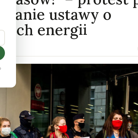
mianie ustawy o
łach energii
o