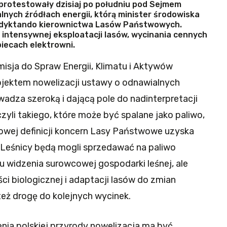
 protestowały dzisiaj po południu pod Sejmem
nych źródłach energii, którą minister środowiska
 dyktando kierownictwa Lasów Państwowych.
j intensywnej eksploatacji lasów, wycinania cennych
piecach elektrowni.
sja do Spraw Energii, Klimatu i Aktywów
ektem nowelizacji ustawy o odnawialnych
wadza szeroką i dającą pole do nadinterpretacji
zyli takiego, które może być spalane jako paliwo,
 nowej definicji koncern Lasy Państwowe uzyska
 Leśnicy będą mogli sprzedawać na paliwo
tu widzenia surowcowej gospodarki leśnej, ale
i biologicznej i adaptacji lasów do zmian
też drogę do kolejnych wycinek.
enia polskiej przyrody nowelizacja ma być