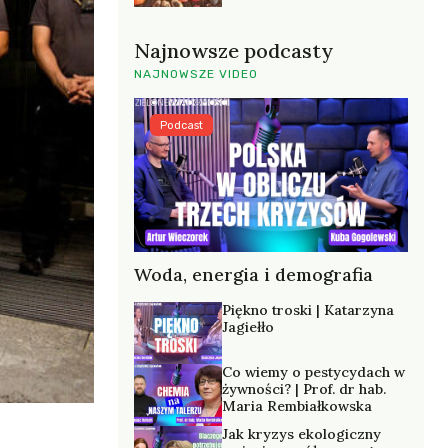
Najnowsze podcasty
NAJNOWSZE VIDEO
Podcast
Woda, energia i demografia
Piękno troski | Katarzyna
Jagiełło
Co wiemy o pestycydach w
żywności? | Prof. dr hab.
Maria Rembiałkowska
Jak kryzys ekologiczny