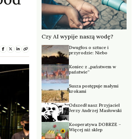
Czy AI wypije naszą wodę?
Dwugłos o sztuce i
przyrodzie: Niebo
Koniec z „państwem w
państwie”
Susza postępuje małymi
krokami
Odszedł nasz Przyjaciel
Jerzy Andrzej Masłowski
Kooperatywa DOBRZE –
Więcej niż sklep