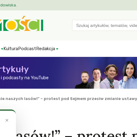
odowiska.
Search
for:
Kultura
Podcast
Redakcja
rtykuły
i podcasty na YouTube
lcie naszych lasów!” – protest pod Sejmem przeciw zmianie ustawy
×
h lasów!” – protest 