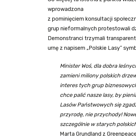
wprowadzona
z pominięciem konsultacji społeczn
grup nieformalnych protestowali d
Demonstranci trzymali transparent 
urnę z napisem „Polskie Lasy” symb
Minister Woś, dla dobra leśn
zamieni miliony polskich drzew 
interes tych grup biznesowych,
chce palić nasze lasy, by pien
Lasów Państwowych się zgadza
przyrodę, nie przychody! Now
szczególnie w starych polskic
Marta Grundland z Greenpeace