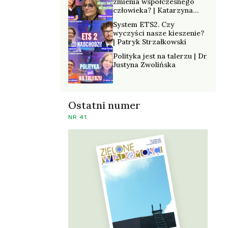
zmienia współczesnego
człowieka? | Katarzyna
Kurska-Wilk
System ETS2. Czy
wyczyści nasze kieszenie?
| Patryk Strzałkowski
Polityka jest na talerzu | Dr
Justyna Zwolińska
Ostatni numer
NR 41