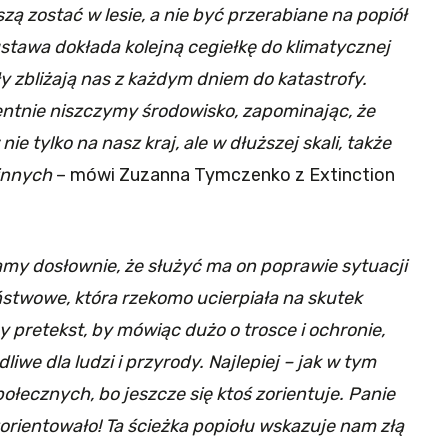
ą zostać w lesie, a nie być przerabiane na popiół
stawa dokłada kolejną cegiełkę do klimatycznej
y zbliżają nas z każdym dniem do katastrofy.
entnie niszczymy środowisko, zapominając, że
e tylko na nasz kraj, ale w dłuższej skali, także
 innych
– mówi Zuzanna Tymczenko z Extinction
amy dosłownie, że służyć ma on poprawie sytuacji
stwowe, która rzekomo ucierpiała na skutek
 pretekst, by mówiąc dużo o trosce i ochronie,
we dla ludzi i przyrody. Najlepiej – jak w tym
ołecznych, bo jeszcze się ktoś zorientuje. Panie
zorientowało! Ta ścieżka popiołu wskazuje nam złą