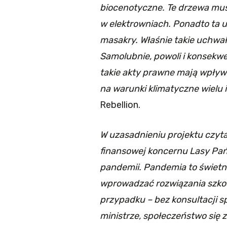
biocenotyczne. Te drzewa musz
w elektrowniach. Ponadto ta u
masakry. Właśnie takie uchwał
Samolubnie, powoli i konsekw
takie akty prawne mają wpływ ni
na warunki klimatyczne wielu
Rebellion.
W uzasadnieniu projektu czyt
finansowej koncernu Lasy Pań
pandemii. Pandemia to świetny
wprowadzać rozwiązania szkodli
przypadku – bez konsultacji sp
ministrze, społeczeństwo się 