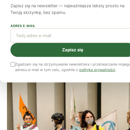
Zapisz się na newsletter — najważniejsze teksty prosto na
Sejmem przeciw z
Twoją skrzynkę, bez spamu.
odnawialnych źród
ADRES E-MAIL
15 lipca 2020
4 min czytania
Zapisz się
Zgadzam się na otrzymywanie newslettera i przetwarzanie mojeg
adresu e-mail w tym celu, zgodnie z
polityką prywatności
.