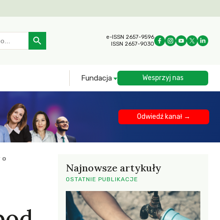
Search Button
e-ISSN 2657-9596
ISSN 2657-9030
Fundacja
Wesprzyj nas
Odwiedź kanał →
 o
Najnowsze artykuły
OSTATNIE PUBLIKACJE
pod