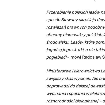
Przerabianie polskich lasów n
sposób Słowacy określają dewa
rozwiązań prawnych podobnych 
chcemy biomasakry polskich l
środowisku. Lasów, które pom
łagodzą jego skutki, a nie taki
pogłębiać!
– mówi Radosław Śl
Ministerstwo i kierownictwo 
zwiększy skali wycinek. Ale one
doprowadzi do dalszej dewast
wycinania i spalania w elektr
różnorodności biologicznej – 