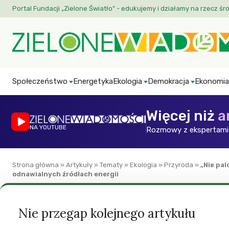
Portal Fundacji „Zielone Światło” - edukujemy i działamy na rzecz śr
Społeczeństwo
Energetyka
Ekologia
Demokracja
Ekonomia
Więcej niż
a
NA YOUTUBE
Rozmowy z ekspertami 
Strona główna
»
Artykuły
»
Tematy
»
Ekologia
»
Przyroda
»
„Nie pa
odnawialnych źródłach energii
Aktualności
Ekologia
Klimat
Przyroda
Nie przegap kolejnego artykułu
„Nie palcie naszyc