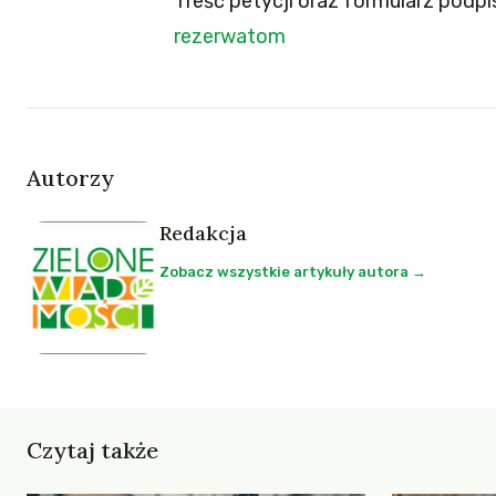
Treść petycji oraz formularz podp
rezerwatom
Autorzy
Redakcja
Zobacz wszystkie artykuły autora →
Czytaj także