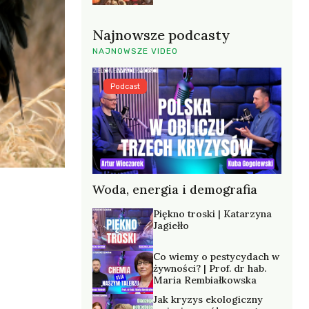
Najnowsze podcasty
NAJNOWSZE VIDEO
Podcast
Woda, energia i demografia
Piękno troski | Katarzyna
Jagiełło
Co wiemy o pestycydach w
żywności? | Prof. dr hab.
Maria Rembiałkowska
Jak kryzys ekologiczny