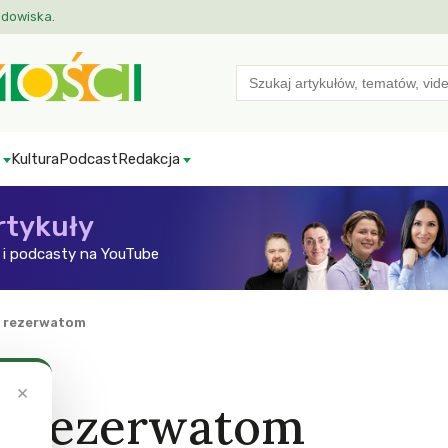
odowiska.
Search
for:
Kultura
Podcast
Redakcja
rtykuły
i podcasty na YouTube
 rezerwatom
×
m rezerwatom