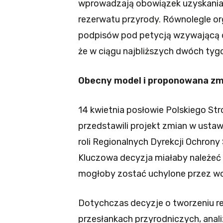
wprowadzają obowiązek uzyskania
rezerwatu przyrody. Równolegle or
podpisów pod petycją wzywającą d
że w ciągu najbliższych dwóch tyg
Obecny model i proponowana zm
14 kwietnia posłowie Polskiego St
przedstawili projekt zmian w ustaw
roli Regionalnych Dyrekcji Ochron
Kluczowa decyzja miałaby należeć 
mogłoby zostać uchylone przez w
Dotychczas decyzje o tworzeniu r
przesłankach przyrodniczych, ana