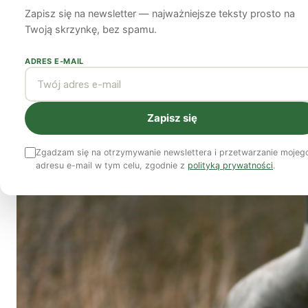
Zapisz się na newsletter — najważniejsze teksty prosto na
Redakcja
20 kwietnia 2026
3 min czytania
Twoją skrzynkę, bez spamu.
ADRES E-MAIL
Zapisz się
Zgadzam się na otrzymywanie newslettera i przetwarzanie mojeg
adresu e-mail w tym celu, zgodnie z
polityką prywatności
.