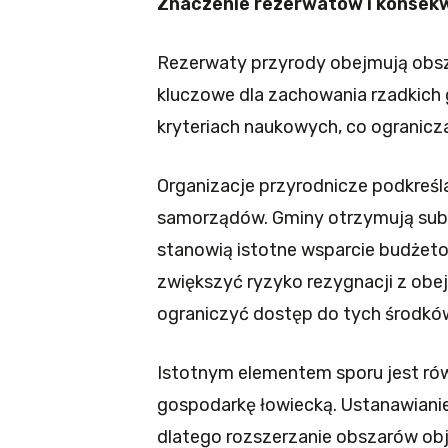
Znaczenie rezerwatów i konsek
Rezerwaty przyrody obejmują obsza
kluczowe dla zachowania rzadkich g
kryteriach naukowych, co ogranicz
Organizacje przyrodnicze podkreśl
samorządów. Gminy otrzymują subw
stanowią istotne wsparcie budże
zwiększyć ryzyko rezygnacji z ob
ograniczyć dostęp do tych środkó
Istotnym elementem sporu jest r
gospodarkę łowiecką. Ustanawianie
dlatego rozszerzanie obszarów obj