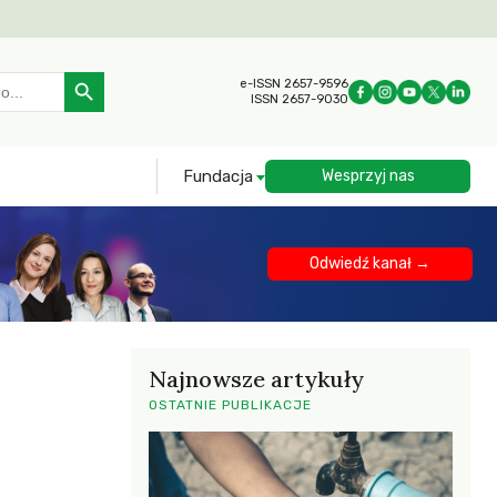
Search Button
e-ISSN 2657-9596
ISSN 2657-9030
Fundacja
Wesprzyj nas
Odwiedź kanał →
Najnowsze artykuły
OSTATNIE PUBLIKACJE