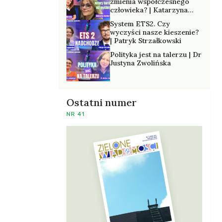
zmienia współczesnego
człowieka? | Katarzyna
Kurska-Wilk
System ETS2. Czy
wyczyści nasze kieszenie?
| Patryk Strzałkowski
Polityka jest na talerzu | Dr
Justyna Zwolińska
Ostatni numer
NR 41