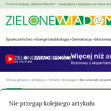
Portal Fundacji „Zielone Światło” - edukujemy i działamy na rzecz śr
Społeczeństwo
Energetyka
Ekologia
Demokracja
Ekonomia
Więcej niż
a
NA YOUTUBE
Rozmowy z ekspertami 
Strona główna
»
Artykuły
»
Tematy
»
Ekologia
»
Na ratunek nowym
Ekologia
Na ratunek nowy
Nie przegap kolejnego artykułu