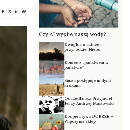
Czy AI wypije naszą wodę?
Dwugłos o sztuce i
przyrodzie: Niebo
Koniec z „państwem w
państwie”
Susza postępuje małymi
krokami
Odszedł nasz Przyjaciel
Jerzy Andrzej Masłowski
Kooperatywa DOBRZE –
Więcej niż sklep