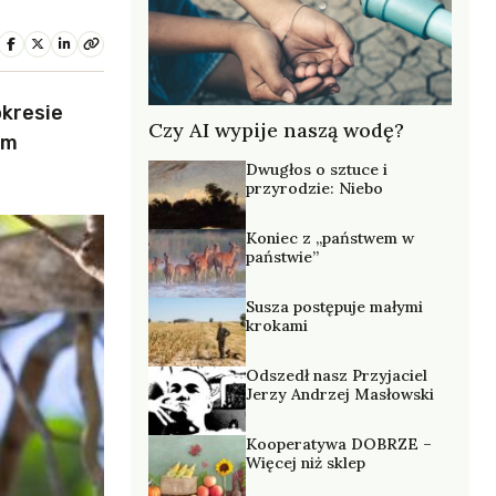
kresie
Czy AI wypije naszą wodę?
ym
Dwugłos o sztuce i
przyrodzie: Niebo
Koniec z „państwem w
państwie”
Susza postępuje małymi
krokami
Odszedł nasz Przyjaciel
Jerzy Andrzej Masłowski
Kooperatywa DOBRZE –
Więcej niż sklep