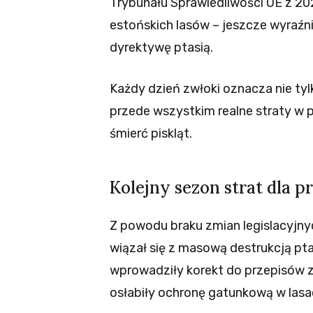
Trybunału Sprawiedliwości UE z 202
estońskich lasów – jeszcze wyraźni
dyrektywę ptasią.
Każdy dzień zwłoki oznacza nie tyl
przede wszystkim realne straty w pr
śmierć piskląt.
Kolejny sezon strat dla p
Z powodu braku zmian legislacyjn
wiązał się z masową destrukcją ptas
wprowadziły korekt do przepisów z
osłabiły ochronę gatunkową w lasa