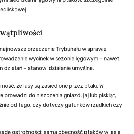
mi siedliskami lęgowymi ptaków, szczególnie
edliskowej.
wątpliwości
najnowsze orzeczenie Trybunału w sprawie
 prowadzenie wycinek w sezonie lęgowym – nawet
em działań – stanowi działanie umyślne.
ość, że lasy są zasiedlone przez ptaki. W
e prowadzi do niszczenia gniazd, jaj lub piskląt,
eżnie od tego, czy dotyczy gatunków rzadkich czy
asadę ostrożności: sama obecność ptaków w lesie