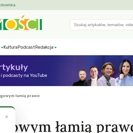
odowiska.
Search
for:
Kultura
Podcast
Redakcja
rtykuły
i podcasty na YouTube
lęgowym łamią prawo
×
lęgowym łamią praw