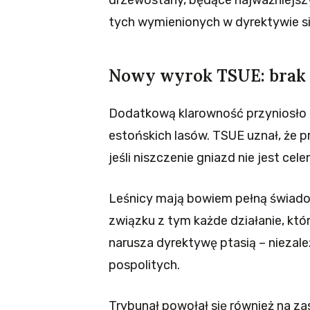
drzewostany, będące najważniejszy
tych wymienionych w dyrektywie si
Nowy wyrok TSUE: brak 
Dodatkową klarowność przyniosło 
estońskich lasów. TSUE uznał, że
jeśli niszczenie gniazd nie jest cel
Leśnicy mają bowiem pełną świadom
związku z tym każde działanie, któr
narusza dyrektywę ptasią – niezal
pospolitych.
Trybunał powołał się również na z