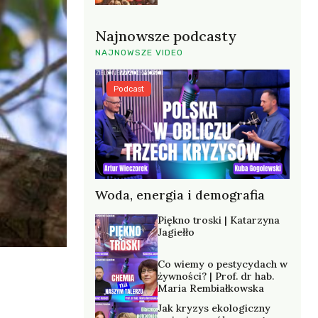
Najnowsze podcasty
NAJNOWSZE VIDEO
Podcast
Woda, energia i demografia
Piękno troski | Katarzyna
Jagiełło
Co wiemy o pestycydach w
żywności? | Prof. dr hab.
Maria Rembiałkowska
Jak kryzys ekologiczny