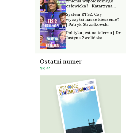
zmienia współczesnego
człowieka? | Katarzyna
Kurska-Wilk
System ETS2. Czy
wyczyści nasze kieszenie?
| Patryk Strzałkowski
Polityka jest na talerzu | Dr
Justyna Zwolińska
Ostatni numer
NR 41