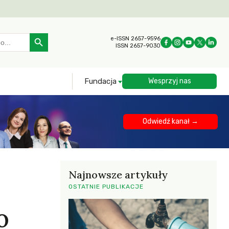
Search Button
e-ISSN 2657-9596
ISSN 2657-9030
Fundacja
Wesprzyj nas
Odwiedź kanał →
Najnowsze artykuły
OSTATNIE PUBLIKACJE
o