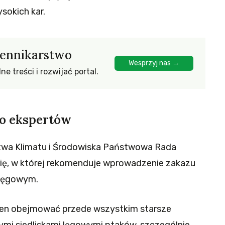
sokich kar.
iennikarstwo
Wesprzyj nas →
e treści i rozwijać portal.
o ekspertów
stwa Klimatu i Środowiska Państwowa Rada
ię, w której rekomenduje wprowadzenie zakazu
 lęgowym.
nien obejmować przede wszystkim starsze