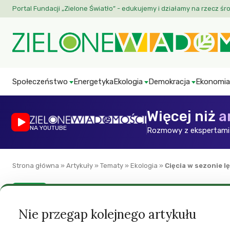
Portal Fundacji „Zielone Światło” - edukujemy i działamy na rzecz śr
Społeczeństwo
Energetyka
Ekologia
Demokracja
Ekonomia
Więcej niż
a
NA YOUTUBE
Rozmowy z ekspertami 
Strona główna
»
Artykuły
»
Tematy
»
Ekologia
»
Cięcia w sezonie 
Ekologia
Cięcia w sezonie 
Nie przegap kolejnego artykułu