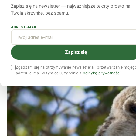
Zapisz się na newsletter — najważniejsze teksty prosto na
Redakcja
17 kwietnia 2026
5 min czytania
Twoją skrzynkę, bez spamu.
ADRES E-MAIL
Państwowa Rada Ochrony Przyrody (PROP) jedno
lęgowym ptaków jest sprzeczne z prawem Unii E
zakazem.
Zapisz się
Zgadzam się na otrzymywanie newslettera i przetwarzanie mojeg
adresu e-mail w tym celu, zgodnie z
polityką prywatności
.