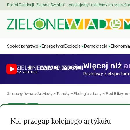
Portal Fundacji „Zielone Światło” - edukujemy i działamy na rzecz śr
Społeczeństwo
Energetyka
Ekologia
Demokracja
Ekonomia
Więcej niż
a
NA YOUTUBE
Rozmowy z ekspertami 
Strona główna
»
Artykuły
»
Tematy
»
Ekologia
»
Lasy
»
Pod Bliżyne
Ekologia
Lasy
Pod Bliżynem pows
Nie przegap kolejnego artykułu