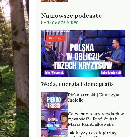
Najnowsze podcasty
NAJNOWSZE VIDEO
Podcast
Woda, energia i demografia
Piękno troski | Katarzyna
Jagiełło
Co wiemy o pestycydach w
żywności? | Prof. dr hab.
Maria Rembiałkowska
Jak kryzys ekologiczny