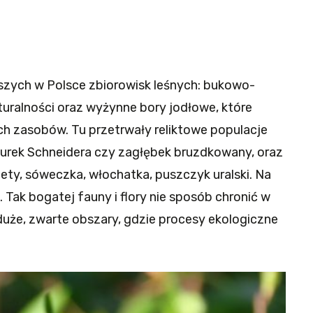
jszych w Polsce zbiorowisk leśnych: bukowo-
turalności oraz wyżynne bory jodłowe, które
h zasobów. Tu przetrwały reliktowe populacje
onurek Schneidera czy zagłębek bruzdkowany, oraz
iety, sóweczka, włochatka, puszczyk uralski. Na
. Tak bogatej fauny i flory nie sposób chronić w
uże, zwarte obszary, gdzie procesy ekologiczne