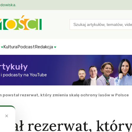
odowiska.
Search
for:
Kultura
Podcast
Redakcja
rtykuły
i podcasty na YouTube
m powstał rezerwat, który zmienia skalę ochrony lasów w Polsce
×
tał rezerwat, któr