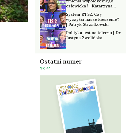
zmienia współczesnego
człowieka? | Katarzyna
Kurska-Wilk
System ETS2. Czy
wyczyści nasze kieszenie?
| Patryk Strzałkowski
Polityka jest na talerzu | Dr
Justyna Zwolińska
Ostatni numer
NR 41