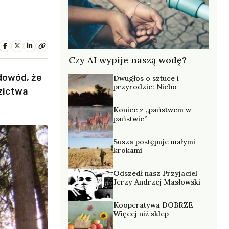
Czy AI wypije naszą wodę?
 dowód, że
Dwugłos o sztuce i
przyrodzie: Niebo
zictwa
Koniec z „państwem w
państwie”
Susza postępuje małymi
krokami
Odszedł nasz Przyjaciel
Jerzy Andrzej Masłowski
Kooperatywa DOBRZE –
Więcej niż sklep