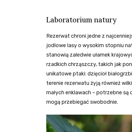
Laboratorium natury
Rezerwat chroni jedne z najcennie
jodłowe lasy o wysokim stopniu na
stanowią zaledwie ułamek krajowyc
rzadkich chrząszczy, takich jak p
unikatowe ptaki: dzięcioł białogrzb
terenie rezerwatu żyją również wilki
małych enklawach – potrzebne są d
mogą przebiegać swobodnie.