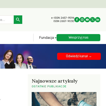
Search Button
e-ISSN 2657-9596
ISSN 2657-9030
Fundacja
Wesprzyj nas
Odwiedź kanał →
Najnowsze artykuły
OSTATNIE PUBLIKACJE
y