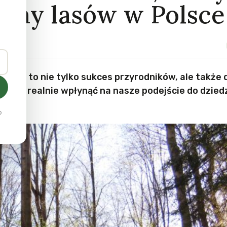
rony lasów w Polsce
żynem to nie tylko sukces przyrodników, ale także
 mogą realnie wpłynąć na nasze podejście do dzied
o