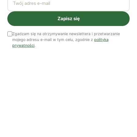
Uważam, że jest to bardzo ważny argument. Ta
Zapisz się
subwencja ekologiczna, która została już uchwalona i
jest obowiązująca, to nie jest jakiś tam pomysł czy
Zgadzam się na otrzymywanie newslettera i przetwarzanie
koncepcja na przyszłość – to jest fakt.,Dla takich gmin
mojego adresu e-mail w tym celu, zgodnie z
polityką
jak gmina Bliżyn jest to kwestia bardzo istotna. Nie jest
prywatności
.
to gmina bogata, więc taki zastrzyk finansowy jest dla
niej ważny. Tak naprawdę w interesie gminy jest to,
żeby tego rezerwatu było jak najwięcej, bo im większa
powierzchnia będzie objęta rezerwatem, tym więcej
środków wpłynie do gminnej kasy.
Jeżeli rezerwat będzie mniejszy, czyli np. tysiąc
hektarów, a nie trzy tysiące, to tak jakby dwie trzecie
pieniędzy, które mogłyby do kasy gminy wpłynąć,
zostały stracone. Myślę też, że sam rezerwat jest taką