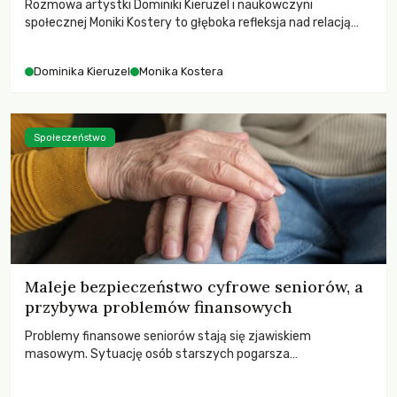
Rozmowa artystki Dominiki Kieruzel i naukowczyni
społecznej Moniki Kostery to głęboka refleksja nad relacją
sztuki, przyrody oraz człowieka w przestrzeni
współczesnego miasta.
Dominika Kieruzel
Monika Kostera
Społeczeństwo
Maleje bezpieczeństwo cyfrowe seniorów, a
przybywa problemów finansowych
Problemy finansowe seniorów stają się zjawiskiem
masowym. Sytuację osób starszych pogarsza
bezwzględność cyberprzestępców.