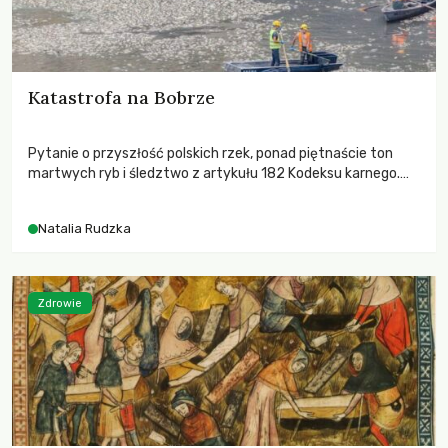
Katastrofa na Bobrze
Pytanie o przyszłość polskich rzek, ponad piętnaście ton
martwych ryb i śledztwo z artykułu 182 Kodeksu karnego.
Katastrofa na Bobrze obnażyła słabość systemu, który
pozwolił, by prace modernizacyjne uruchomiły lawinę
Natalia Rudzka
zdarzeń prowadzących do biologicznej śmierci rzeki.
Zdrowie