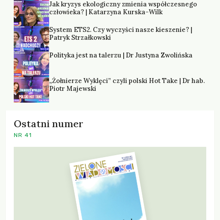
Jak kryzys ekologiczny zmienia współczesnego
człowieka? | Katarzyna Kurska-Wilk
System ETS2. Czy wyczyści nasze kieszenie? |
Patryk Strzałkowski
Polityka jest na talerzu | Dr Justyna Zwolińska
„Żołnierze Wyklęci” czyli polski Hot Take | Dr hab.
Piotr Majewski
Ostatni numer
NR 41