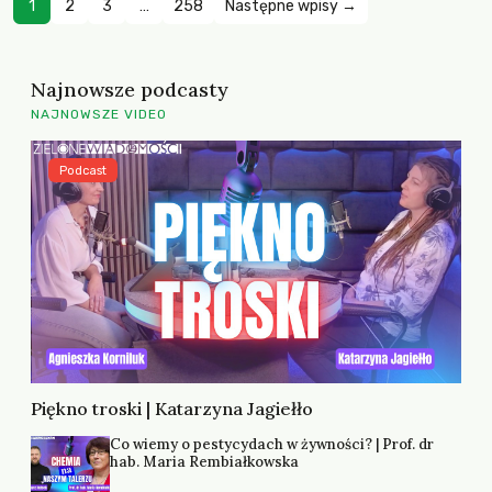
1
2
3
…
258
Następne wpisy →
Najnowsze podcasty
NAJNOWSZE VIDEO
Podcast
Piękno troski | Katarzyna Jagiełło
Co wiemy o pestycydach w żywności? | Prof. dr
hab. Maria Rembiałkowska