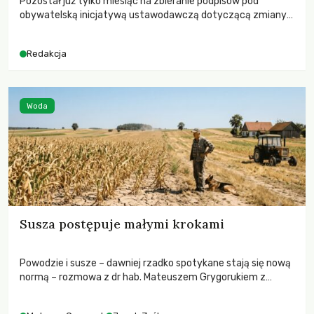
Pozostał już tylko miesiąc na zbieranie podpisów pod
obywatelską inicjatywą ustawodawczą dotyczącą zmiany
Prawa łowieckiego. Fundacja Niech Żyją! apeluje o pełną
mobilizację, ponieważ projekt zawiera historyczne i
Redakcja
niezwykle korzystne rozwiązania dla przyrody i zwierząt,
radykalnie zmieniając dotychczasowy paradygmat
funkcjonowania łowiectwa w Polsce.
Woda
Susza postępuje małymi krokami
Powodzie i susze – dawniej rzadko spotykane stają się nową
normą – rozmowa z dr hab. Mateuszem Grygorukiem z
Centrum Badań Klimatu SGGW.