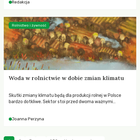
Redakcja
Rolnictwo i żywność
Woda w rolnictwie w dobie zmian klimatu
Skutki zmiany klimatu będą dla produkcji rolnej w Polsce
bardzo dotkliwe. Sektor stoi przed dwoma ważnymi
wyzwaniami – potrzebą redukcji emisji gazów cieplarnianych
oraz koniecznością prowadzenia działań adaptacyjnych do
Joanna Perzyna
zachodzących zmian klimatycznych. Wymagać to będzie
przedefiniowania podejścia do produkcji rolnej opartego
niemal wyłącznie o kryterium zysku ekonomicznego.