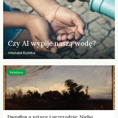
Czy AI wypije naszą wodę?
Natalia Rudzka
Felietony
Dwugłos o sztuce i przyrodzie: Niebo