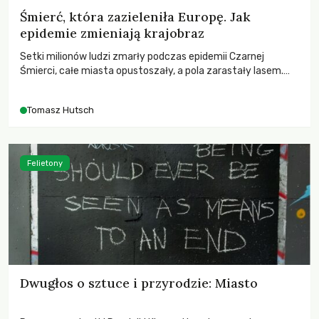
Śmierć, która zazieleniła Europę. Jak
epidemie zmieniają krajobraz
Setki milionów ludzi zmarły podczas epidemii Czarnej
Śmierci, całe miasta opustoszały, a pola zarastały lasem.
Gdy pierwsze liście nowych dębów rozwijały się na włoskich
wzgórzach, Europa dopiero podnosiła się po jednej z
Tomasz Hutsch
największych katastrof w swoich dziejach.
Felietony
Dwugłos o sztuce i przyrodzie: Miasto