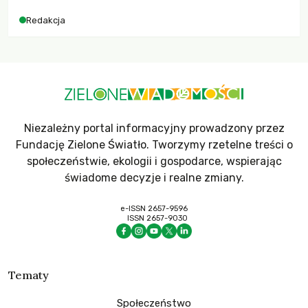
dla krajów najbardziej potrzebujących, a globalnie
Redakcja
odnotowano największe tąpnięcie ODA w historii. Jakie będą
konsekwencje tych decyzji dla świata dotkniętego
kryzysami i ubóstwem?
Niezależny portal informacyjny prowadzony przez
Fundację Zielone Światło. Tworzymy rzetelne treści o
społeczeństwie, ekologii i gospodarce, wspierając
świadome decyzje i realne zmiany.
e-ISSN 2657-9596
ISSN 2657-9030
Tematy
Społeczeństwo