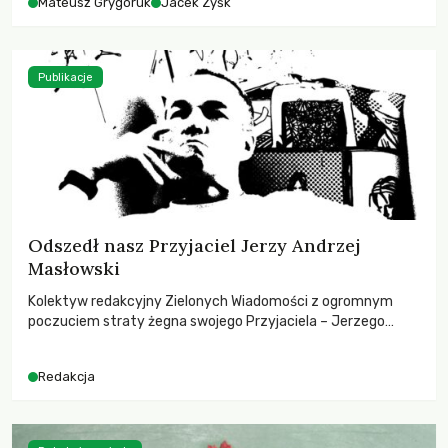
Mateusz Grygoruk
Jacek Zyśk
Publikacje
Odszedł nasz Przyjaciel Jerzy Andrzej
Masłowski
Kolektyw redakcyjny Zielonych Wiadomości z ogromnym
poczuciem straty żegna swojego Przyjaciela – Jerzego
Andrzeja Masłowskiego, kochanego Opiekuna, Mecenasa i
Mentora.
Redakcja