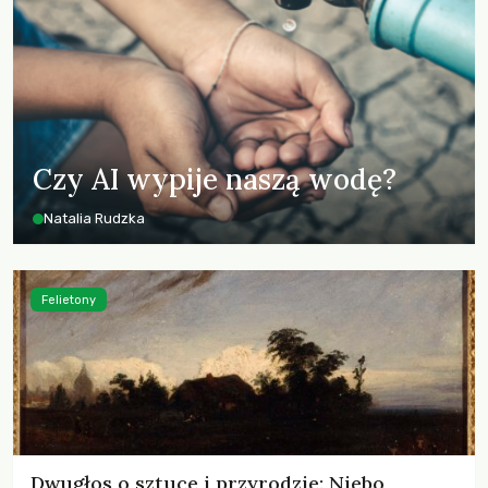
Czy AI wypije naszą wodę?
Natalia Rudzka
Felietony
Dwugłos o sztuce i przyrodzie: Niebo