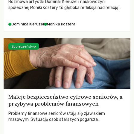
Rozmowa artystki Dominiki Kieruzel i naukowczyni
społecznej Moniki Kostery to głęboka refleksja nad relacją
sztuki, przyrody oraz człowieka w przestrzeni
współczesnego miasta.
Dominika Kieruzel
Monika Kostera
Społeczeństwo
Maleje bezpieczeństwo cyfrowe seniorów, a
przybywa problemów finansowych
Problemy finansowe seniorów stają się zjawiskiem
masowym. Sytuację osób starszych pogarsza
bezwzględność cyberprzestępców.