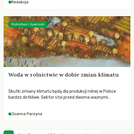
Redakcja
Rolnictwo i żywność
Woda w rolnictwie w dobie zmian klimatu
Skutki zmiany klimatu będą dla produkcji rolnej w Polsce
bardzo dotkliwe. Sektor stoi przed dwoma ważnymi
wyzwaniami – potrzebą redukcji emisji gazów cieplarnianych
oraz koniecznością prowadzenia działań adaptacyjnych do
Joanna Perzyna
zachodzących zmian klimatycznych. Wymagać to będzie
przedefiniowania podejścia do produkcji rolnej opartego
niemal wyłącznie o kryterium zysku ekonomicznego.