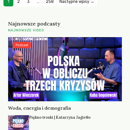
1
2
3
…
258
Następne wpisy →
Najnowsze podcasty
NAJNOWSZE VIDEO
Podcast
Woda, energia i demografia
Piękno troski | Katarzyna Jagiełło