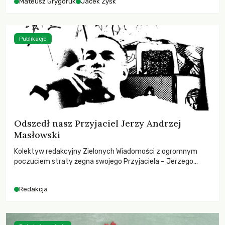
Mateusz Grygoruk
Jacek Zyśk
Publikacje
Odszedł nasz Przyjaciel Jerzy Andrzej
Masłowski
Kolektyw redakcyjny Zielonych Wiadomości z ogromnym
poczuciem straty żegna swojego Przyjaciela – Jerzego
Andrzeja Masłowskiego, kochanego Opiekuna, Mecenasa i
Mentora.
Redakcja