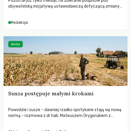
Pozostał już tylko miesiąc na zbieranie podpisów pod
obywatelską inicjatywą ustawodawczą dotyczącą zmiany
Prawa łowieckiego. Fundacja Niech Żyją! apeluje o pełną
mobilizację, ponieważ projekt zawiera historyczne i
Redakcja
niezwykle korzystne rozwiązania dla przyrody i zwierząt,
radykalnie zmieniając dotychczasowy paradygmat
funkcjonowania łowiectwa w Polsce.
Woda
Susza postępuje małymi krokami
Powodzie i susze – dawniej rzadko spotykane stają się nową
normą – rozmowa z dr hab. Mateuszem Grygorukiem z
Centrum Badań Klimatu SGGW.