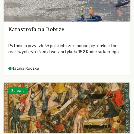
Katastrofa na Bobrze
Pytanie o przyszłość polskich rzek, ponad piętnaście ton
martwych ryb i śledztwo z artykułu 182 Kodeksu karnego.
Katastrofa na Bobrze obnażyła słabość systemu, który
pozwolił, by prace modernizacyjne uruchomiły lawinę
Natalia Rudzka
zdarzeń prowadzących do biologicznej śmierci rzeki.
Zdrowie