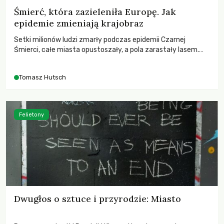
Śmierć, która zazieleniła Europę. Jak
epidemie zmieniają krajobraz
Setki milionów ludzi zmarły podczas epidemii Czarnej
Śmierci, całe miasta opustoszały, a pola zarastały lasem.
Gdy pierwsze liście nowych dębów rozwijały się na włoskich
wzgórzach, Europa dopiero podnosiła się po jednej z
Tomasz Hutsch
największych katastrof w swoich dziejach.
Felietony
Dwugłos o sztuce i przyrodzie: Miasto