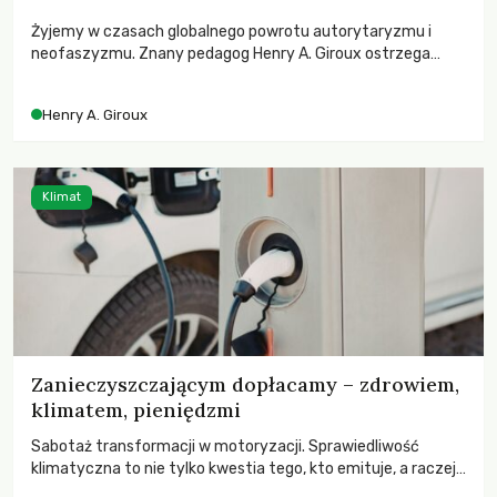
Żyjemy w czasach globalnego powrotu autorytaryzmu i
neofaszyzmu. Znany pedagog Henry A. Giroux ostrzega
przed korporacyjną tyranią niszczącą społeczeństwo. Czy
współczesne uniwersytety obronią swoją niezależność i
Henry A. Giroux
wychowają świadomych obywateli?
Klimat
Zanieczyszczającym dopłacamy – zdrowiem,
klimatem, pieniędzmi
Sabotaż transformacji w motoryzacji. Sprawiedliwość
klimatyczna to nie tylko kwestia tego, kto emituje, a raczej
– kto ponosi konsekwencje globalnego ocieplenia.