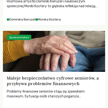
Rozmowa artystki Dominiki Kieruzel i naukowczyni
społecznej Moniki Kostery to głęboka refleksja nad relacją
sztuki, przyrody oraz człowieka w przestrzeni
współczesnego miasta.
Dominika Kieruzel
Monika Kostera
Społeczeństwo
Maleje bezpieczeństwo cyfrowe seniorów, a
przybywa problemów finansowych
Problemy finansowe seniorów stają się zjawiskiem
masowym. Sytuację osób starszych pogarsza
bezwzględność cyberprzestępców.