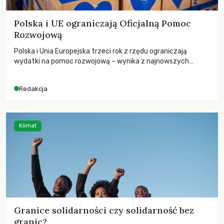
Polska i UE ograniczają Oficjalną Pomoc
Rozwojową
Polska i Unia Europejska trzeci rok z rzędu ograniczają
wydatki na pomoc rozwojową – wynika z najnowszych
danych OECD za 2025 rok. Spadki obejmują także wsparcie
dla krajów najbardziej potrzebujących, a globalnie
Redakcja
odnotowano największe tąpnięcie ODA w historii. Jakie będą
konsekwencje tych decyzji dla świata dotkniętego
kryzysami i ubóstwem?
Klimat
Granice solidarności czy solidarność bez
granic?