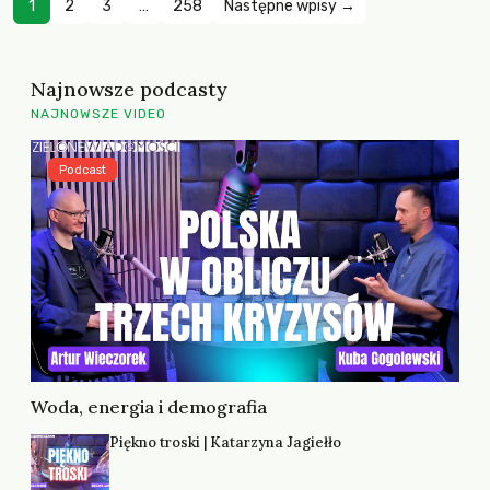
1
2
3
…
258
Następne wpisy →
Najnowsze podcasty
NAJNOWSZE VIDEO
Podcast
Woda, energia i demografia
Piękno troski | Katarzyna Jagiełło