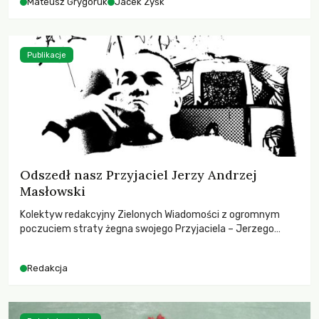
Mateusz Grygoruk
Jacek Zyśk
Publikacje
Odszedł nasz Przyjaciel Jerzy Andrzej
Masłowski
Kolektyw redakcyjny Zielonych Wiadomości z ogromnym
poczuciem straty żegna swojego Przyjaciela – Jerzego
Andrzeja Masłowskiego, kochanego Opiekuna, Mecenasa i
Mentora.
Redakcja