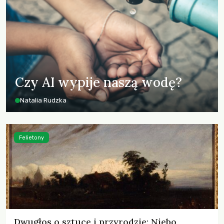
Czy AI wypije naszą wodę?
Natalia Rudzka
Felietony
Dwugłos o sztuce i przyrodzie: Niebo