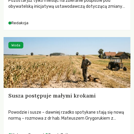
Pozostał już tylko miesiąc na zbieranie podpisów pod
obywatelską inicjatywą ustawodawczą dotyczącą zmiany
Prawa łowieckiego. Fundacja Niech Żyją! apeluje o pełną
mobilizację, ponieważ projekt zawiera historyczne i
Redakcja
niezwykle korzystne rozwiązania dla przyrody i zwierząt,
radykalnie zmieniając dotychczasowy paradygmat
funkcjonowania łowiectwa w Polsce.
Woda
Susza postępuje małymi krokami
Powodzie i susze – dawniej rzadko spotykane stają się nową
normą – rozmowa z dr hab. Mateuszem Grygorukiem z
Centrum Badań Klimatu SGGW.