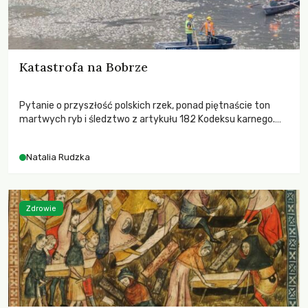
Katastrofa na Bobrze
Pytanie o przyszłość polskich rzek, ponad piętnaście ton
martwych ryb i śledztwo z artykułu 182 Kodeksu karnego.
Katastrofa na Bobrze obnażyła słabość systemu, który
pozwolił, by prace modernizacyjne uruchomiły lawinę
Natalia Rudzka
zdarzeń prowadzących do biologicznej śmierci rzeki.
Zdrowie