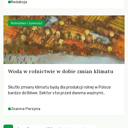
Redakcja
Rolnictwo i żywność
Woda w rolnictwie w dobie zmian klimatu
Skutki zmiany klimatu będą dla produkcji rolnej w Polsce
bardzo dotkliwe. Sektor stoi przed dwoma ważnymi
wyzwaniami – potrzebą redukcji emisji gazów cieplarnianych
oraz koniecznością prowadzenia działań adaptacyjnych do
Joanna Perzyna
zachodzących zmian klimatycznych. Wymagać to będzie
przedefiniowania podejścia do produkcji rolnej opartego
niemal wyłącznie o kryterium zysku ekonomicznego.