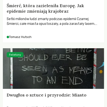
Śmierć, która zazieleniła Europę. Jak
epidemie zmieniają krajobraz
Setki milionów ludzi zmarły podczas epidemii Czarnej
Śmierci, całe miasta opustoszały, a pola zarastały lasem.
Gdy pierwsze liście nowych dębów rozwijały się na włoskich
wzgórzach, Europa dopiero podnosiła się po jednej z
Tomasz Hutsch
największych katastrof w swoich dziejach.
Felietony
Dwugłos o sztuce i przyrodzie: Miasto