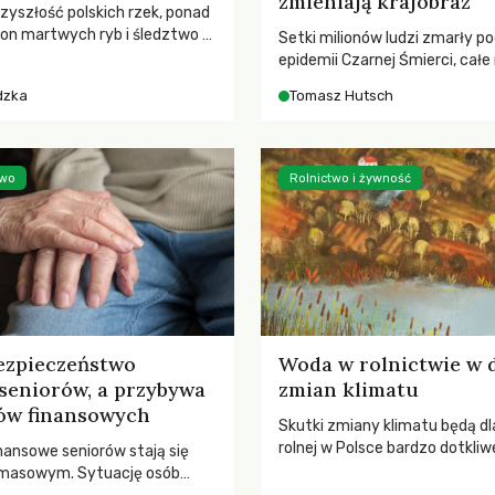
zmieniają krajobraz
rzyszłość polskich rzek, ponad
ton martwych ryb i śledztwo z
Setki milionów ludzi zmarły p
2 Kodeksu karnego. Katastrofa
epidemii Czarnej Śmierci, całe
bnażyła słabość systemu,
opustoszały, a pola zarastały
dzka
Tomasz Hutsch
lił, by prace modernizacyjne
pierwsze liście nowych dębów 
 lawinę zdarzeń prowadzących
się na włoskich wzgórzach, Eu
nej śmierci rzeki.
podnosiła się po jednej z najw
katastrof w swoich dziejach.
two
Rolnictwo i żywność
ezpieczeństwo
Woda w rolnictwie w 
seniorów, a przybywa
zmian klimatu
ów finansowych
Skutki zmiany klimatu będą dl
rolnej w Polsce bardzo dotkliw
nansowe seniorów stają się
stoi przed dwoma ważnymi w
 masowym. Sytuację osób
potrzebą redukcji emisji gazó