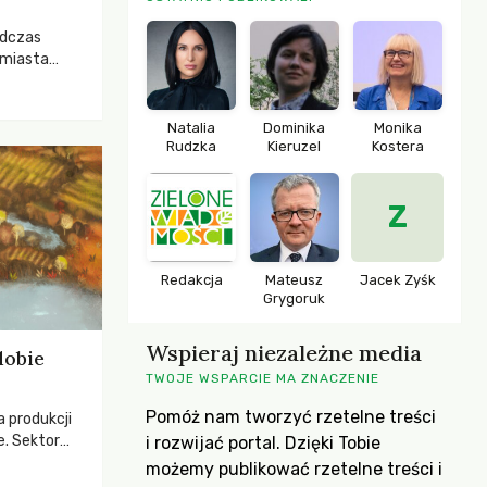
odczas
 miasta
 lasem. Gdy
rozwijały
ropa dopiero
Natalia
Dominika
Monika
iększych
Rudzka
Kieruzel
Kostera
Z
Redakcja
Mateusz
Jacek Zyśk
Grygoruk
Wspieraj niezależne media
dobie
TWOJE WSPARCIE MA ZNACZENIE
Pomóż nam tworzyć rzetelne treści
a produkcji
e. Sektor
i rozwijać portal. Dzięki Tobie
yzwaniami –
możemy publikować rzetelne treści i
w