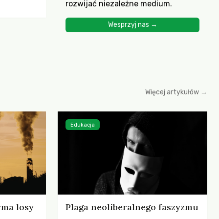
rozwijać niezależne medium.
ścią
yjnych do
Wesprzyj nas →
cznych.
iowania
opartego
 zysku
Więcej artykułów →
Edukacja
yma losy
Plaga neoliberalnego faszyzmu