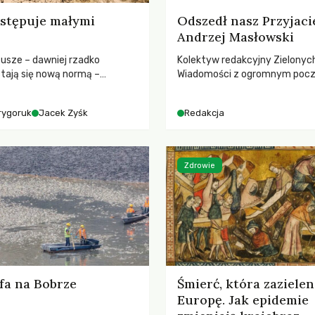
stępuje małymi
Odszedł nasz Przyjaci
Andrzej Masłowski
susze – dawniej rzadko
Kolektyw redakcyjny Zielonyc
tają się nową normą –
Wiadomości z ogromnym poc
dr hab. Mateuszem
straty żegna swojego Przyjaci
m z Centrum Badań Klimatu
Jerzego Andrzeja Masłowskieg
rygoruk
Jacek Zyśk
Redakcja
kochanego Opiekuna, Mecenasa
Zdrowie
fa na Bobrze
Śmierć, która zazielen
Europę. Jak epidemie