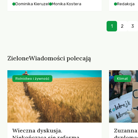
starszych 
Dominika Kieruzel
Monika Kostera
Redakcja
współczesnego miasta.
cyberprzes
1
2
3
ZieloneWiadomości polecają
Rolnictwo i żywność
Klimat
Wieczna dyskusja.
Zuzanna 
Niekończąca się reforma
dyplomac