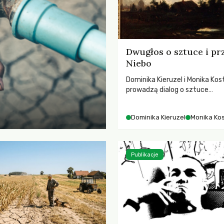
Dwugłos o sztuce i pr
Niebo
Dominika Kieruzel i Monika Kos
prowadzą dialog o sztuce
przedstawiającej niebo i kosm
jej rezonansowy wpływ na lud
Dominika Kieruzel
Monika Ko
wrażliwość, odczuwanie przes
relację z naturą.
Publikacje