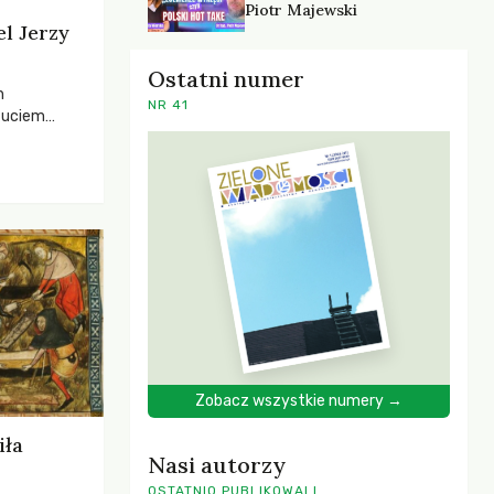
Piotr Majewski
el Jerzy
Ostatni numer
h
NR 41
zuciem
ela –
o,
 i Mentora.
Zobacz wszystkie numery →
iła
Nasi autorzy
OSTATNIO PUBLIKOWALI