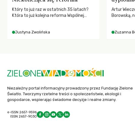
Który to już raz w ostatnich 35 latach?
Artur Wiecz
Która to już kolejna reforma Wspólnej
Borowską, n
Polityki Rolnej (WPR) mająca chronić
YOUNGO – o 
rolników i odpowiadać na potrzeby
różnorodnośc
Justyna Zwolińska
Zuzanna B
społeczne?
ruchach kl
Niezależny portal informacyjny prowadzony przez Fundację Zielone
Światło. Tworzymy rzetelne treści o społeczeństwie, ekologii i
gospodarce, wspierając świadome decyzje i realne zmiany.
e-ISSN 2657-9596
ISSN 2657-9030