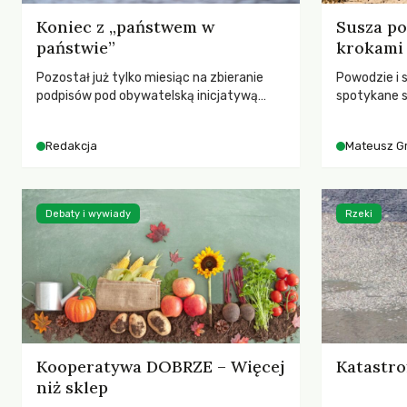
Koniec z „państwem w
Susza po
państwie”
krokami
Pozostał już tylko miesiąc na zbieranie
Powodzie i 
podpisów pod obywatelską inicjatywą
spotykane s
ustawodawczą dotyczącą zmiany Prawa
rozmowa z 
łowieckiego. Fundacja Niech Żyją! apeluje o
Grygorukie
Redakcja
Mateusz G
pełną mobilizację, ponieważ projekt
SGGW.
zawiera historyczne i niezwykle korzystne
rozwiązania dla przyrody i zwierząt,
radykalnie zmieniając dotychczasowy
Debaty i wywiady
Rzeki
paradygmat funkcjonowania łowiectwa w
Polsce.
Kooperatywa DOBRZE – Więcej
Katastro
niż sklep