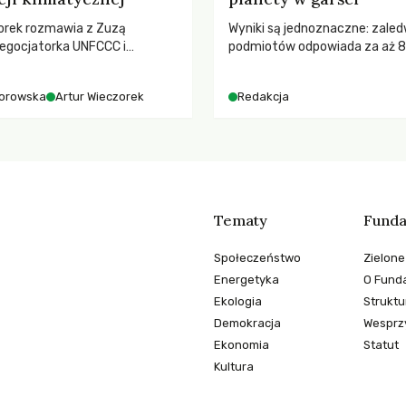
orek rozmawia z Zuzą
Wyniki są jednoznaczne: zaled
egocjatorka UNFCCC i
podmiotów odpowiada za aż 
kuluarach COP, tokenizmie,
globalnych emisji CO2.
i i nadziei pokładanej w
orowska
Artur Wieczorek
Redakcja
imatycznych
Tematy
Funda
Społeczeństwo
Zielone
Energetyka
O Funda
Ekologia
Struktu
Demokracja
Wesprzy
Ekonomia
Statut
Kultura