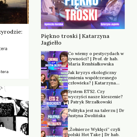
zyrodzie:
Piękno troski | Katarzyna
Jagiełło
tera
Co wiemy o pestycydach w
żywności? | Prof. dr hab.
os, ukazując
Maria Rembiałkowska
zką
stera
Jak kryzys ekologiczny
trzeni oraz
zmienia współczesnego
człowieka? | Katarzyna
Kurska-Wilk
System ETS2. Czy
wyczyści nasze kieszenie?
| Patryk Strzałkowski
Polityka jest na talerzu | Dr
Justyna Zwolińska
„Żołnierze Wyklęci” czyli
polski Hot Take | Dr hab.