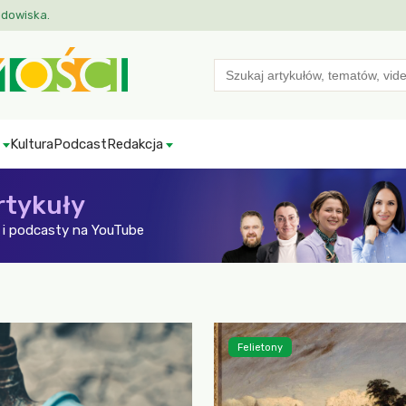
odowiska.
Search
for:
Kultura
Podcast
Redakcja
rtykuły
i podcasty na YouTube
Felietony