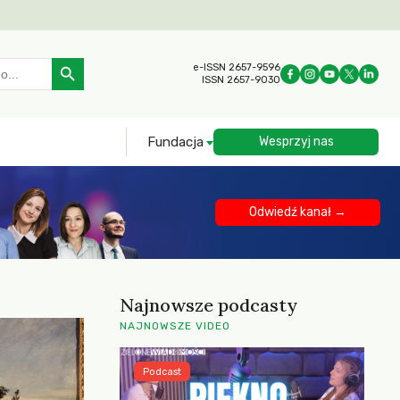
Search Button
e-ISSN 2657-9596
ISSN 2657-9030
Fundacja
Wesprzyj nas
Odwiedź kanał →
Najnowsze podcasty
NAJNOWSZE VIDEO
Podcast