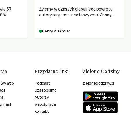
wie 57
Żyjemy w czasach globalnego powrotu
80%
autorytaryzmu i neofaszyzmu. Znany
pedagog Henry A. Giroux ostrzega przed
korporacyjną tyranią niszczącą
Henry A. Giroux
społeczeństwo. Czy współczesne
uniwersytety obronią swoją niezależność i
wychowają świadomych obywateli?
cja
Przydatne linki
Zielone Godziny
 Światło
Podcast
zielonegodziny.pl
cji
Czasopismo
ra
Autorzy
j nas!
Współpraca
Kontakt