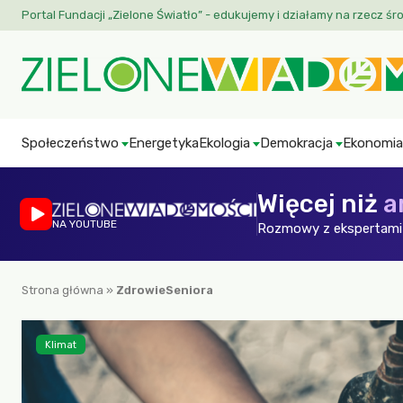
Portal Fundacji „Zielone Światło” - edukujemy i działamy na rzecz śr
Społeczeństwo
Energetyka
Ekologia
Demokracja
Ekonomia
Więcej niż
a
NA YOUTUBE
Rozmowy z ekspertami 
Strona główna
»
ZdrowieSeniora
Klimat