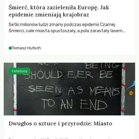
Śmierć, która zazieleniła Europę. Jak
epidemie zmieniają krajobraz
Setki milionów ludzi zmarły podczas epidemii Czarnej
Śmierci, całe miasta opustoszały, a pola zarastały lasem.
Gdy pierwsze liście nowych dębów rozwijały się na włoskich
wzgórzach, Europa dopiero podnosiła się po jednej z
Tomasz Hutsch
największych katastrof w swoich dziejach.
Felietony
Dwugłos o sztuce i przyrodzie: Miasto