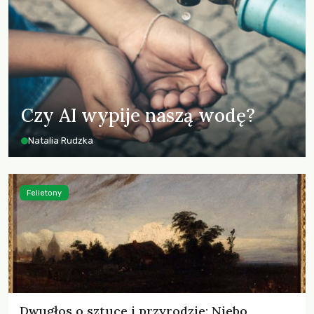
Czy AI wypije naszą wodę?
Natalia Rudzka
Felietony
Dwugłos o sztuce i przyrodzie: Niebo