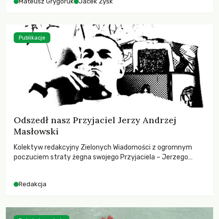
Mateusz Grygoruk
Jacek Zyśk
Publikacje
Odszedł nasz Przyjaciel Jerzy Andrzej
Masłowski
Kolektyw redakcyjny Zielonych Wiadomości z ogromnym
poczuciem straty żegna swojego Przyjaciela – Jerzego
Andrzeja Masłowskiego, kochanego Opiekuna, Mecenasa i
Mentora.
Redakcja