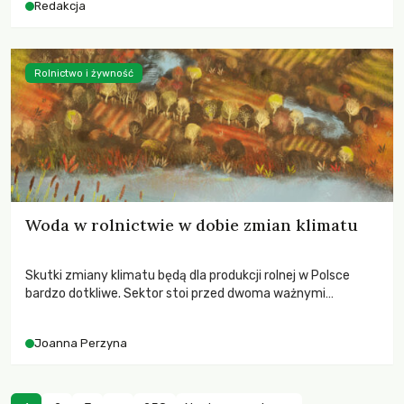
Redakcja
Rolnictwo i żywność
Woda w rolnictwie w dobie zmian klimatu
Skutki zmiany klimatu będą dla produkcji rolnej w Polsce
bardzo dotkliwe. Sektor stoi przed dwoma ważnymi
wyzwaniami – potrzebą redukcji emisji gazów cieplarnianych
oraz koniecznością prowadzenia działań adaptacyjnych do
Joanna Perzyna
zachodzących zmian klimatycznych. Wymagać to będzie
przedefiniowania podejścia do produkcji rolnej opartego
niemal wyłącznie o kryterium zysku ekonomicznego.