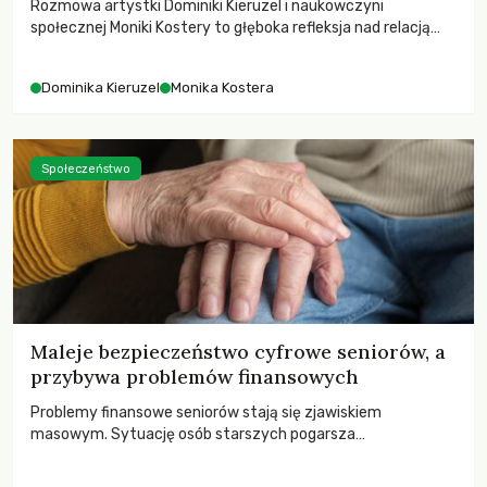
Rozmowa artystki Dominiki Kieruzel i naukowczyni
społecznej Moniki Kostery to głęboka refleksja nad relacją
sztuki, przyrody oraz człowieka w przestrzeni
współczesnego miasta.
Dominika Kieruzel
Monika Kostera
Społeczeństwo
Maleje bezpieczeństwo cyfrowe seniorów, a
przybywa problemów finansowych
Problemy finansowe seniorów stają się zjawiskiem
masowym. Sytuację osób starszych pogarsza
bezwzględność cyberprzestępców.