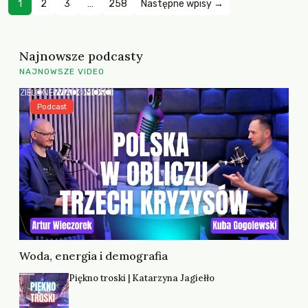
1
2
3
…
258
Następne wpisy →
Najnowsze podcasty
NAJNOWSZE VIDEO
Podcast
Woda, energia i demografia
Piękno troski | Katarzyna Jagiełło