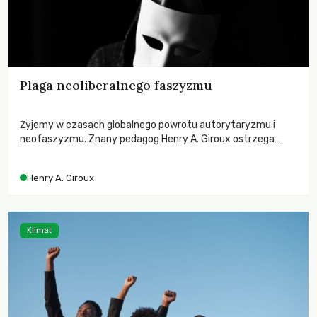
Plaga neoliberalnego faszyzmu
Żyjemy w czasach globalnego powrotu autorytaryzmu i
neofaszyzmu. Znany pedagog Henry A. Giroux ostrzega
przed korporacyjną tyranią niszczącą społeczeństwo. Czy
współczesne uniwersytety obronią swoją niezależność i
Henry A. Giroux
wychowają świadomych obywateli?
Klimat