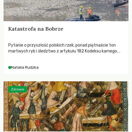
Katastrofa na Bobrze
Pytanie o przyszłość polskich rzek, ponad piętnaście ton
martwych ryb i śledztwo z artykułu 182 Kodeksu karnego.
Katastrofa na Bobrze obnażyła słabość systemu, który
pozwolił, by prace modernizacyjne uruchomiły lawinę
Natalia Rudzka
zdarzeń prowadzących do biologicznej śmierci rzeki.
Zdrowie