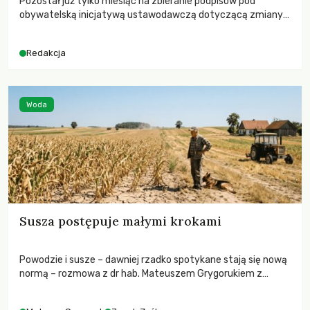
Pozostał już tylko miesiąc na zbieranie podpisów pod
obywatelską inicjatywą ustawodawczą dotyczącą zmiany
Prawa łowieckiego. Fundacja Niech Żyją! apeluje o pełną
mobilizację, ponieważ projekt zawiera historyczne i
Redakcja
niezwykle korzystne rozwiązania dla przyrody i zwierząt,
radykalnie zmieniając dotychczasowy paradygmat
funkcjonowania łowiectwa w Polsce.
Woda
Susza postępuje małymi krokami
Powodzie i susze – dawniej rzadko spotykane stają się nową
normą – rozmowa z dr hab. Mateuszem Grygorukiem z
Centrum Badań Klimatu SGGW.