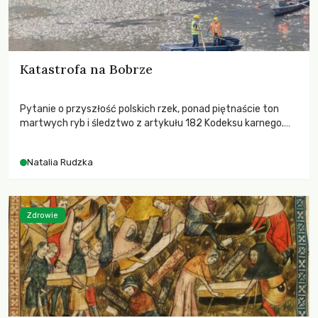
Katastrofa na Bobrze
Pytanie o przyszłość polskich rzek, ponad piętnaście ton
martwych ryb i śledztwo z artykułu 182 Kodeksu karnego.
Katastrofa na Bobrze obnażyła słabość systemu, który
pozwolił, by prace modernizacyjne uruchomiły lawinę
Natalia Rudzka
zdarzeń prowadzących do biologicznej śmierci rzeki.
Zdrowie