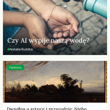
Czy AI wypije naszą wodę?
Natalia Rudzka
Felietony
Dwugłos o sztuce i przyrodzie: Niebo