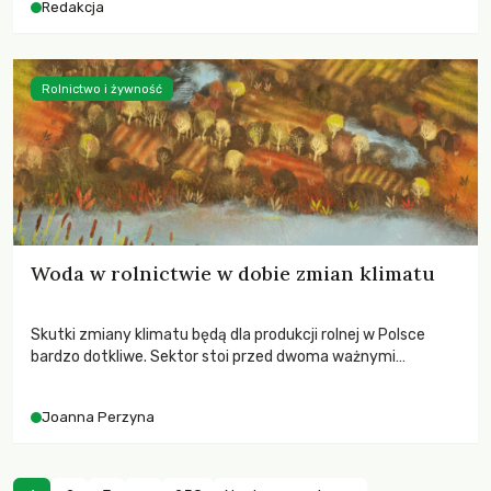
Redakcja
Rolnictwo i żywność
Woda w rolnictwie w dobie zmian klimatu
Skutki zmiany klimatu będą dla produkcji rolnej w Polsce
bardzo dotkliwe. Sektor stoi przed dwoma ważnymi
wyzwaniami – potrzebą redukcji emisji gazów cieplarnianych
oraz koniecznością prowadzenia działań adaptacyjnych do
Joanna Perzyna
zachodzących zmian klimatycznych. Wymagać to będzie
przedefiniowania podejścia do produkcji rolnej opartego
niemal wyłącznie o kryterium zysku ekonomicznego.