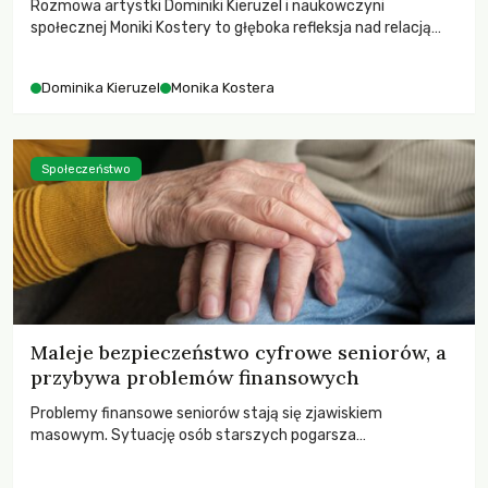
Rozmowa artystki Dominiki Kieruzel i naukowczyni
społecznej Moniki Kostery to głęboka refleksja nad relacją
sztuki, przyrody oraz człowieka w przestrzeni
współczesnego miasta.
Dominika Kieruzel
Monika Kostera
Społeczeństwo
Maleje bezpieczeństwo cyfrowe seniorów, a
przybywa problemów finansowych
Problemy finansowe seniorów stają się zjawiskiem
masowym. Sytuację osób starszych pogarsza
bezwzględność cyberprzestępców.