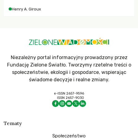
współczesne uniwersytety obronią swoją niezależność i
Henry A. Giroux
wychowają świadomych obywateli?
Niezależny portal informacyjny prowadzony przez
Fundację Zielone Światło. Tworzymy rzetelne treści o
społeczeństwie, ekologii i gospodarce, wspierając
świadome decyzje i realne zmiany.
e-ISSN 2657-9596
ISSN 2657-9030
Tematy
Społeczeństwo