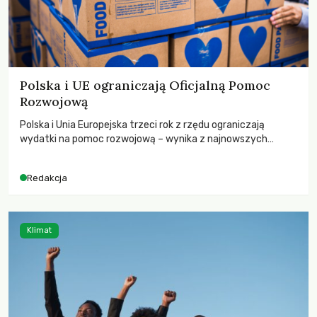
Polska i UE ograniczają Oficjalną Pomoc
Rozwojową
Polska i Unia Europejska trzeci rok z rzędu ograniczają
wydatki na pomoc rozwojową – wynika z najnowszych
danych OECD za 2025 rok. Spadki obejmują także wsparcie
dla krajów najbardziej potrzebujących, a globalnie
Redakcja
odnotowano największe tąpnięcie ODA w historii. Jakie będą
konsekwencje tych decyzji dla świata dotkniętego
kryzysami i ubóstwem?
Klimat