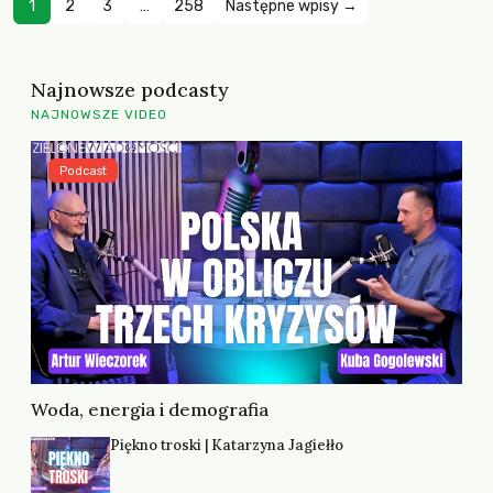
1
2
3
…
258
Następne wpisy →
Najnowsze podcasty
NAJNOWSZE VIDEO
Podcast
Woda, energia i demografia
Piękno troski | Katarzyna Jagiełło