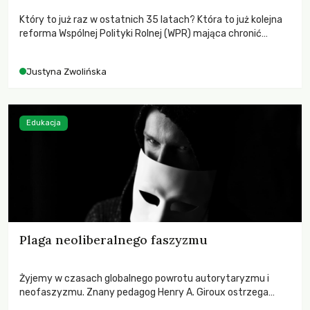
Który to już raz w ostatnich 35 latach? Która to już kolejna
reforma Wspólnej Polityki Rolnej (WPR) mająca chronić
rolników i odpowiadać na potrzeby społeczne?
Justyna Zwolińska
Edukacja
Plaga neoliberalnego faszyzmu
Żyjemy w czasach globalnego powrotu autorytaryzmu i
neofaszyzmu. Znany pedagog Henry A. Giroux ostrzega
przed korporacyjną tyranią niszczącą społeczeństwo. Czy