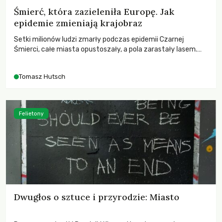
Śmierć, która zazieleniła Europę. Jak
epidemie zmieniają krajobraz
Setki milionów ludzi zmarły podczas epidemii Czarnej
Śmierci, całe miasta opustoszały, a pola zarastały lasem.
Gdy pierwsze liście nowych dębów rozwijały się na włoskich
wzgórzach, Europa dopiero podnosiła się po jednej z
Tomasz Hutsch
największych katastrof w swoich dziejach.
Felietony
Dwugłos o sztuce i przyrodzie: Miasto