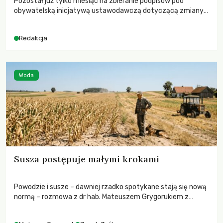
Pozostał już tylko miesiąc na zbieranie podpisów pod
obywatelską inicjatywą ustawodawczą dotyczącą zmiany
Prawa łowieckiego. Fundacja Niech Żyją! apeluje o pełną
mobilizację, ponieważ projekt zawiera historyczne i
Redakcja
niezwykle korzystne rozwiązania dla przyrody i zwierząt,
radykalnie zmieniając dotychczasowy paradygmat
funkcjonowania łowiectwa w Polsce.
Woda
Susza postępuje małymi krokami
Powodzie i susze – dawniej rzadko spotykane stają się nową
normą – rozmowa z dr hab. Mateuszem Grygorukiem z
Centrum Badań Klimatu SGGW.