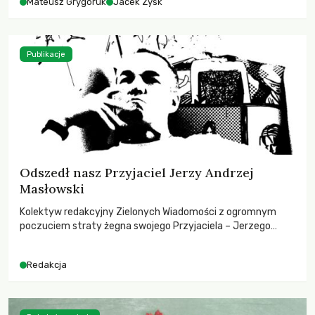
Mateusz Grygoruk
Jacek Zyśk
Publikacje
Odszedł nasz Przyjaciel Jerzy Andrzej
Masłowski
Kolektyw redakcyjny Zielonych Wiadomości z ogromnym
poczuciem straty żegna swojego Przyjaciela – Jerzego
Andrzeja Masłowskiego, kochanego Opiekuna, Mecenasa i
Mentora.
Redakcja