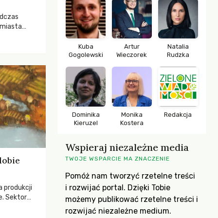
odczas
 miasta
 lasem. Gdy
rozwijały
Kuba
Artur
Natalia
Gogolewski
Wieczorek
Rudzka
ropa dopiero
iększych
Dominika
Monika
Redakcja
Kieruzel
Kostera
Wspieraj niezależne media
dobie
TWOJE WSPARCIE MA ZNACZENIE
Pomóż nam tworzyć rzetelne treści
i rozwijać portal. Dzięki Tobie
a produkcji
e. Sektor
możemy publikować rzetelne treści i
yzwaniami –
rozwijać niezależne medium.
w