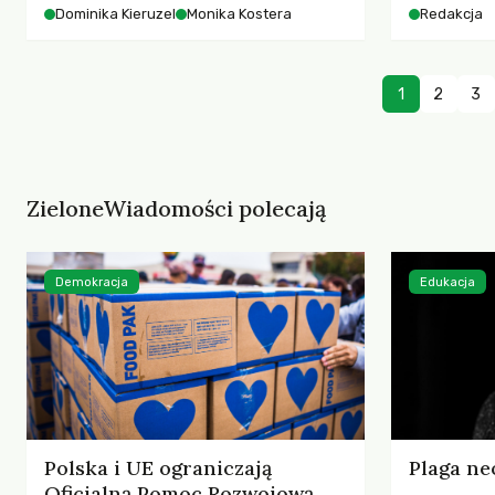
starszych 
Dominika Kieruzel
Monika Kostera
Redakcja
współczesnego miasta.
cyberprzes
1
2
3
ZieloneWiadomości polecają
Demokracja
Edukacja
Polska i UE ograniczają
Plaga ne
Oficjalną Pomoc Rozwojową