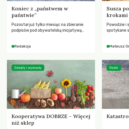
Koniec z „państwem w
Susza po
państwie”
krokami
Pozostał już tylko miesiąc na zbieranie
Powodzie i 
podpisów pod obywatelską inicjatywą
spotykane s
ustawodawczą dotyczącą zmiany Prawa
rozmowa z 
łowieckiego. Fundacja Niech Żyją! apeluje o
Grygorukie
Redakcja
Mateusz G
pełną mobilizację, ponieważ projekt
SGGW.
zawiera historyczne i niezwykle korzystne
rozwiązania dla przyrody i zwierząt,
radykalnie zmieniając dotychczasowy
Debaty i wywiady
Rzeki
paradygmat funkcjonowania łowiectwa w
Polsce.
Kooperatywa DOBRZE – Więcej
Katastro
niż sklep