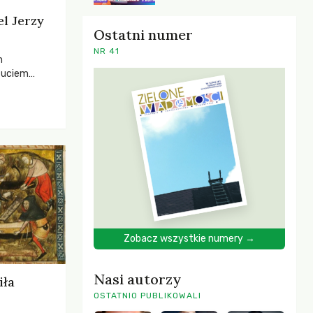
el Jerzy
Ostatni numer
NR 41
h
zuciem
ela –
o,
 i Mentora.
Zobacz wszystkie numery →
Nasi autorzy
iła
OSTATNIO PUBLIKOWALI