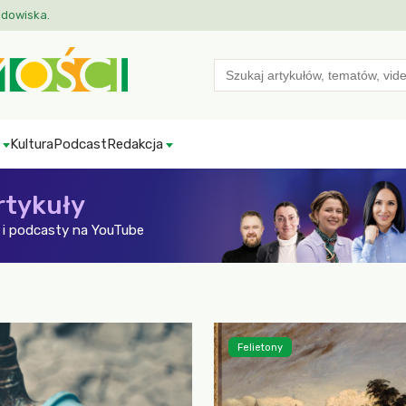
odowiska.
Search
for:
Kultura
Podcast
Redakcja
rtykuły
i podcasty na YouTube
Felietony