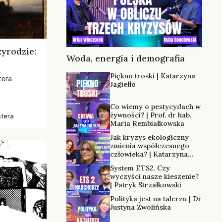
zyrodzie:
Woda, energia i demografia
Piękno troski | Katarzyna
tera
Jagiełło
os, ukazując
Co wiemy o pestycydach w
zką
żywności? | Prof. dr hab.
stera
trzeni oraz
Maria Rembiałkowska
Jak kryzys ekologiczny
zmienia współczesnego
człowieka? | Katarzyna
Kurska-Wilk
System ETS2. Czy
wyczyści nasze kieszenie?
| Patryk Strzałkowski
Polityka jest na talerzu | Dr
Justyna Zwolińska