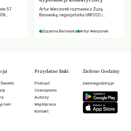
wie 57
Artur Wieczorek rozmawia z Zuzą
80%
Borowską, negocjatorka UNFCCC i
YOUNGO – o kuluarach COP, tokenizmie,
różnorodności i nadziei pokładanej w
Zuzanna Borowska
Artur Wieczorek
ruchach klimatycznych
cja
Przydatne linki
Zielone Godziny
 Światło
Podcast
zielonegodziny.pl
cji
Czasopismo
ra
Autorzy
j nas!
Współpraca
Kontakt