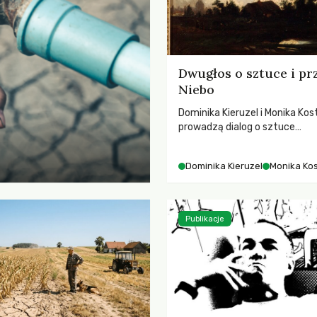
Dwugłos o sztuce i pr
Niebo
Dominika Kieruzel i Monika Kos
prowadzą dialog o sztuce
przedstawiającej niebo i kosm
jej rezonansowy wpływ na lud
Dominika Kieruzel
Monika Ko
wrażliwość, odczuwanie przes
relację z naturą.
Publikacje