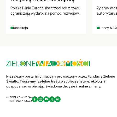
Polska i Unia Europejska trzeci rok z rzędu
Żyjemy w c
ograniczają wydatki na pomoc rozwojową
autorytary
– wynika z najnowszych danych OECD za
pedagog Hen
2025 rok. Spadki obejmują także wsparcie
korporacyjn
Redakcja
Henry A. G
dla krajów najbardziej potrzebujących, a
społeczeńs
globalnie odnotowano największe
uniwersytet
tąpnięcie ODA w historii. Jakie będą
wychowają 
konsekwencje tych decyzji dla świata
dotkniętego kryzysami i ubóstwem?
Niezależny portal informacyjny prowadzony przez Fundację Zielone
Światło. Tworzymy rzetelne treści o społeczeństwie, ekologii i
gospodarce, wspierając świadome decyzje i realne zmiany.
e-ISSN 2657-9596
ISSN 2657-9030