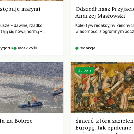
stępuje małymi
Odszedł nasz Przyjaci
Andrzej Masłowski
susze – dawniej rzadko
Kolektyw redakcyjny Zielonyc
tają się nową normą –
Wiadomości z ogromnym poc
dr hab. Mateuszem
straty żegna swojego Przyjaci
m z Centrum Badań Klimatu
Jerzego Andrzeja Masłowskieg
rygoruk
Jacek Zyśk
Redakcja
kochanego Opiekuna, Mecenasa
Zdrowie
fa na Bobrze
Śmierć, która zazielen
Europę. Jak epidemie