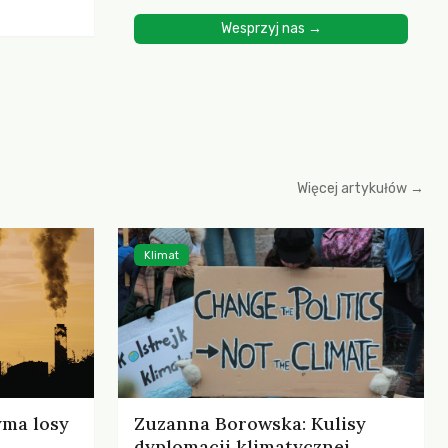
ścią
Wesprzyj nas →
yjnych do
cznych.
iowania
opartego
 zysku
Więcej artykułów →
Klimat
yma losy
Zuzanna Borowska: Kulisy
dyplomacji klimatycznej