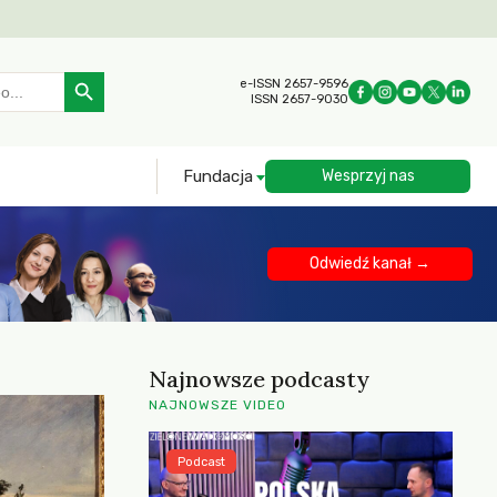
Search Button
e-ISSN 2657-9596
ISSN 2657-9030
Fundacja
Wesprzyj nas
Odwiedź kanał →
Najnowsze podcasty
NAJNOWSZE VIDEO
Podcast