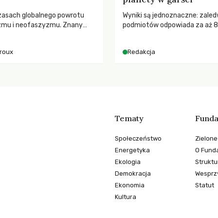
zasach globalnego powrotu
Wyniki są jednoznaczne: zaled
zmu i neofaszyzmu. Znany
podmiotów odpowiada za aż 
ry A. Giroux ostrzega przed
globalnych emisji CO2.
ą tyranią niszczącą
iroux
Redakcja
two. Czy współczesne
y obronią swoją niezależność i
świadomych obywateli?
Tematy
Funda
Społeczeństwo
Zielone
Energetyka
O Funda
Ekologia
Struktu
Demokracja
Wesprzy
Ekonomia
Statut
Kultura