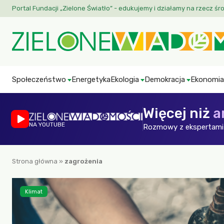
Portal Fundacji „Zielone Światło” - edukujemy i działamy na rzecz śr
Społeczeństwo
Energetyka
Ekologia
Demokracja
Ekonomia
Więcej niż
a
NA YOUTUBE
Rozmowy z ekspertami 
Strona główna
»
zagrożenia
Klimat