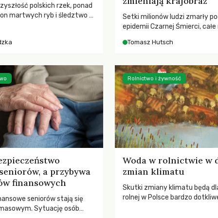
zmieniają krajobraz
rzyszłość polskich rzek, ponad
ton martwych ryb i śledztwo z
Setki milionów ludzi zmarły p
2 Kodeksu karnego. Katastrofa
epidemii Czarnej Śmierci, całe
bnażyła słabość systemu,
opustoszały, a pola zarastały
dzka
Tomasz Hutsch
lił, by prace modernizacyjne
pierwsze liście nowych dębów 
 lawinę zdarzeń prowadzących
się na włoskich wzgórzach, Eu
nej śmierci rzeki.
podnosiła się po jednej z najw
katastrof w swoich dziejach.
two
Rolnictwo i żywność
ezpieczeństwo
Woda w rolnictwie w 
seniorów, a przybywa
zmian klimatu
ów finansowych
Skutki zmiany klimatu będą dl
rolnej w Polsce bardzo dotkliw
nansowe seniorów stają się
stoi przed dwoma ważnymi w
 masowym. Sytuację osób
potrzebą redukcji emisji gazó