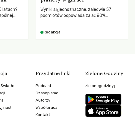
5 latach?
Wyniki są jednoznaczne: zaledwie 57
spólnej
podmiotów odpowiada za aż 80%
hronić
globalnych emisji CO2.
zeby
Redakcja
cja
Przydatne linki
Zielone Godziny
 Światło
Podcast
zielonegodziny.pl
cji
Czasopismo
ra
Autorzy
j nas!
Współpraca
Kontakt