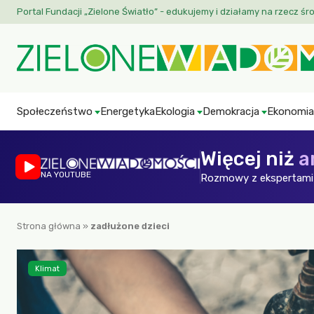
Portal Fundacji „Zielone Światło” - edukujemy i działamy na rzecz śr
Społeczeństwo
Energetyka
Ekologia
Demokracja
Ekonomia
Więcej niż
a
NA YOUTUBE
Rozmowy z ekspertami 
Strona główna
»
zadłużone dzieci
Klimat