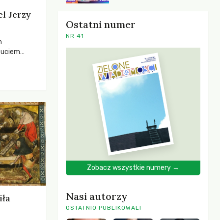
el Jerzy
Ostatni numer
NR 41
h
zuciem
ela –
o,
 i Mentora.
Zobacz wszystkie numery →
Nasi autorzy
iła
OSTATNIO PUBLIKOWALI