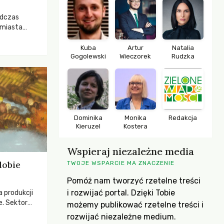
odczas
 miasta
 lasem. Gdy
rozwijały
Kuba
Artur
Natalia
Gogolewski
Wieczorek
Rudzka
ropa dopiero
iększych
Dominika
Monika
Redakcja
Kieruzel
Kostera
Wspieraj niezależne media
dobie
TWOJE WSPARCIE MA ZNACZENIE
Pomóż nam tworzyć rzetelne treści
i rozwijać portal. Dzięki Tobie
a produkcji
e. Sektor
możemy publikować rzetelne treści i
yzwaniami –
rozwijać niezależne medium.
w