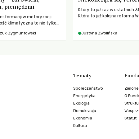
, pieniędzmi
Który to już raz w ostatnich 3
Która to już kolejna reforma W
nsformacji w motoryzacji.
Polityki Rolnej (WPR) mająca c
ość klimatyczna to nie tylko
rolników i odpowiadać na potr
, kto emituje, a raczej – kto
czuk-Zygmuntowski
Justyna Zwolińska
społeczne?
ekwencje globalnego
Tematy
Funda
Społeczeństwo
Zielone
Energetyka
O Funda
Ekologia
Struktu
Demokracja
Wesprzy
Ekonomia
Statut
Kultura