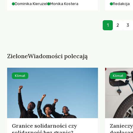
starszych 
Dominika Kieruzel
Monika Kostera
Redakcja
współczesnego miasta.
cyberprzes
1
2
3
ZieloneWiadomości polecają
Klimat
Klimat
Granice solidarności czy
Zaniecz
solidarność bez granic?
dopłaca