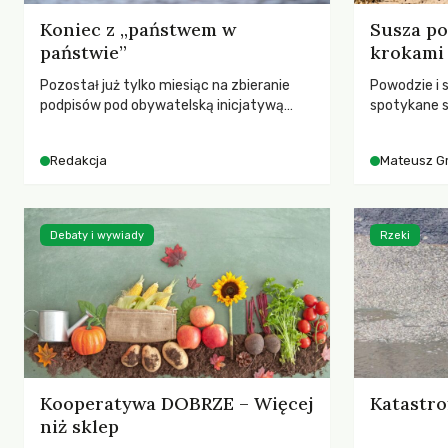
Koniec z „państwem w
Susza po
państwie”
krokami
Pozostał już tylko miesiąc na zbieranie
Powodzie i 
podpisów pod obywatelską inicjatywą
spotykane s
ustawodawczą dotyczącą zmiany Prawa
rozmowa z 
łowieckiego. Fundacja Niech Żyją! apeluje o
Grygorukie
Redakcja
Mateusz G
pełną mobilizację, ponieważ projekt
SGGW.
zawiera historyczne i niezwykle korzystne
rozwiązania dla przyrody i zwierząt,
radykalnie zmieniając dotychczasowy
Debaty i wywiady
Rzeki
paradygmat funkcjonowania łowiectwa w
Polsce.
Kooperatywa DOBRZE – Więcej
Katastro
niż sklep