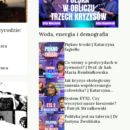
zyrodzie:
Woda, energia i demografia
Piękno troski | Katarzyna
tera
Jagiełło
os, ukazując
Co wiemy o pestycydach w
zką
żywności? | Prof. dr hab.
stera
trzeni oraz
Maria Rembiałkowska
Jak kryzys ekologiczny
zmienia współczesnego
człowieka? | Katarzyna
Kurska-Wilk
System ETS2. Czy
wyczyści nasze kieszenie?
| Patryk Strzałkowski
Polityka jest na talerzu | Dr
Justyna Zwolińska