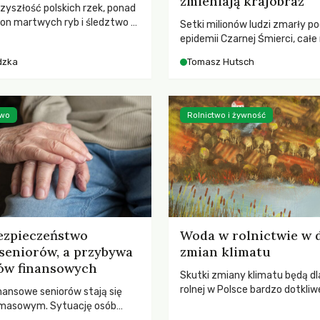
zmieniają krajobraz
rzyszłość polskich rzek, ponad
ton martwych ryb i śledztwo z
Setki milionów ludzi zmarły p
2 Kodeksu karnego. Katastrofa
epidemii Czarnej Śmierci, całe
bnażyła słabość systemu,
opustoszały, a pola zarastały
dzka
Tomasz Hutsch
lił, by prace modernizacyjne
pierwsze liście nowych dębów 
 lawinę zdarzeń prowadzących
się na włoskich wzgórzach, Eu
nej śmierci rzeki.
podnosiła się po jednej z najw
katastrof w swoich dziejach.
two
Rolnictwo i żywność
ezpieczeństwo
Woda w rolnictwie w 
seniorów, a przybywa
zmian klimatu
ów finansowych
Skutki zmiany klimatu będą dl
rolnej w Polsce bardzo dotkliw
nansowe seniorów stają się
stoi przed dwoma ważnymi w
 masowym. Sytuację osób
potrzebą redukcji emisji gazó