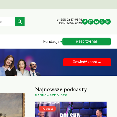
Search Button
e-ISSN 2657-9596
ISSN 2657-9030
Fundacja
Wesprzyj nas
Odwiedź kanał →
Najnowsze podcasty
NAJNOWSZE VIDEO
Podcast