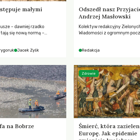
stępuje małymi
Odszedł nasz Przyjaci
Andrzej Masłowski
susze – dawniej rzadko
Kolektyw redakcyjny Zielonyc
tają się nową normą –
Wiadomości z ogromnym poc
dr hab. Mateuszem
straty żegna swojego Przyjaci
m z Centrum Badań Klimatu
Jerzego Andrzeja Masłowskieg
rygoruk
Jacek Zyśk
Redakcja
kochanego Opiekuna, Mecenasa
Zdrowie
fa na Bobrze
Śmierć, która zazielen
Europę. Jak epidemie