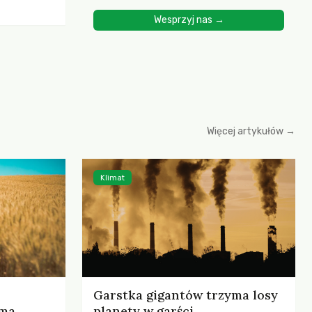
ścią
Wesprzyj nas →
yjnych do
cznych.
iowania
opartego
 zysku
Więcej artykułów →
Klimat
Garstka gigantów trzyma losy
rma
planety w garści