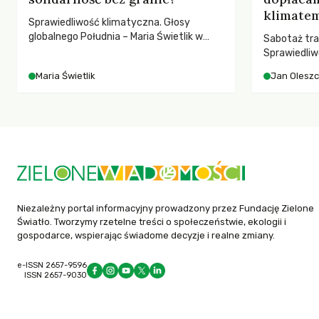
klimatem
Sprawiedliwość klimatyczna. Głosy
globalnego Południa – Maria Świetlik w
Sabotaż tra
rozmowach o prawach pracowniczych w
Sprawiedliw
czasach globalnych podziałów.
kwestia tego
Maria Świetlik
Jan Olesz
ponosi kons
ocieplenia.
Niezależny portal informacyjny prowadzony przez Fundację Zielone
Światło. Tworzymy rzetelne treści o społeczeństwie, ekologii i
gospodarce, wspierając świadome decyzje i realne zmiany.
e-ISSN 2657-9596
ISSN 2657-9030