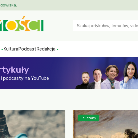
odowiska.
Search
for:
Kultura
Podcast
Redakcja
rtykuły
i podcasty na YouTube
Felietony