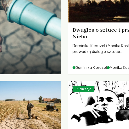
Dwugłos o sztuce i pr
Niebo
Dominika Kieruzel i Monika Kos
prowadzą dialog o sztuce
przedstawiającej niebo i kosm
jej rezonansowy wpływ na lud
Dominika Kieruzel
Monika Ko
wrażliwość, odczuwanie przes
relację z naturą.
Publikacje