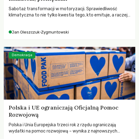
Sabotaż transformacji w motoryzacji. Sprawiedliwość
klimatyczna to nie tylko kwestia tego, kto emituje, a raczej
– kto ponosi konsekwencje globalnego ocieplenia.
Jan Oleszczuk-Zygmuntowski
Demokracja
Polska i UE ograniczają Oficjalną Pomoc
Rozwojową
Polska i Unia Europejska trzeci rok z rzędu ograniczają
wydatki na pomoc rozwojową – wynika z najnowszych
danych OECD za 2025 rok. Spadki obejmują także wsparcie