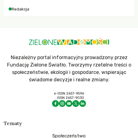
dla krajów najbardziej potrzebujących, a globalnie
Redakcja
odnotowano największe tąpnięcie ODA w historii. Jakie będą
konsekwencje tych decyzji dla świata dotkniętego
kryzysami i ubóstwem?
Niezależny portal informacyjny prowadzony przez
Fundację Zielone Światło. Tworzymy rzetelne treści o
społeczeństwie, ekologii i gospodarce, wspierając
świadome decyzje i realne zmiany.
e-ISSN 2657-9596
ISSN 2657-9030
Tematy
Społeczeństwo