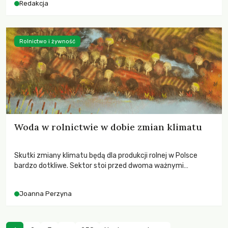
Redakcja
Rolnictwo i żywność
Woda w rolnictwie w dobie zmian klimatu
Skutki zmiany klimatu będą dla produkcji rolnej w Polsce
bardzo dotkliwe. Sektor stoi przed dwoma ważnymi
wyzwaniami – potrzebą redukcji emisji gazów cieplarnianych
oraz koniecznością prowadzenia działań adaptacyjnych do
Joanna Perzyna
zachodzących zmian klimatycznych. Wymagać to będzie
przedefiniowania podejścia do produkcji rolnej opartego
niemal wyłącznie o kryterium zysku ekonomicznego.