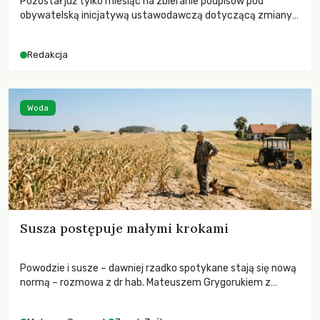
Pozostał już tylko miesiąc na zbieranie podpisów pod
obywatelską inicjatywą ustawodawczą dotyczącą zmiany
Prawa łowieckiego. Fundacja Niech Żyją! apeluje o pełną
mobilizację, ponieważ projekt zawiera historyczne i
Redakcja
niezwykle korzystne rozwiązania dla przyrody i zwierząt,
radykalnie zmieniając dotychczasowy paradygmat
funkcjonowania łowiectwa w Polsce.
Woda
Susza postępuje małymi krokami
Powodzie i susze – dawniej rzadko spotykane stają się nową
normą – rozmowa z dr hab. Mateuszem Grygorukiem z
Centrum Badań Klimatu SGGW.