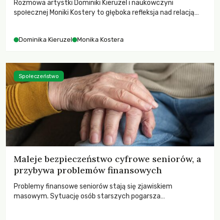
Rozmowa artystki Dominiki Kieruzel i naukowczyni
społecznej Moniki Kostery to głęboka refleksja nad relacją
sztuki, przyrody oraz człowieka w przestrzeni
współczesnego miasta.
Dominika Kieruzel
Monika Kostera
Społeczeństwo
Maleje bezpieczeństwo cyfrowe seniorów, a
przybywa problemów finansowych
Problemy finansowe seniorów stają się zjawiskiem
masowym. Sytuację osób starszych pogarsza
bezwzględność cyberprzestępców.