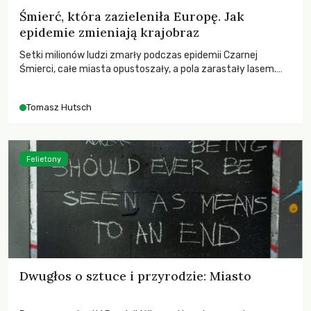
Śmierć, która zazieleniła Europę. Jak
epidemie zmieniają krajobraz
Setki milionów ludzi zmarły podczas epidemii Czarnej
Śmierci, całe miasta opustoszały, a pola zarastały lasem.
Gdy pierwsze liście nowych dębów rozwijały się na włoskich
wzgórzach, Europa dopiero podnosiła się po jednej z
Tomasz Hutsch
największych katastrof w swoich dziejach.
Felietony
Dwugłos o sztuce i przyrodzie: Miasto