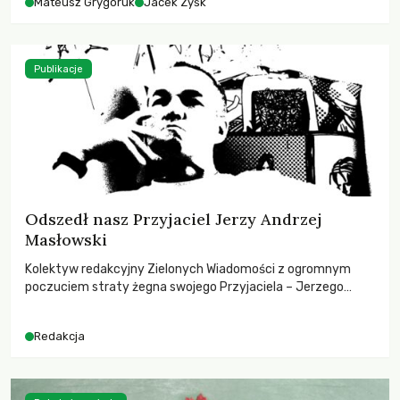
Mateusz Grygoruk
Jacek Zyśk
Publikacje
Odszedł nasz Przyjaciel Jerzy Andrzej
Masłowski
Kolektyw redakcyjny Zielonych Wiadomości z ogromnym
poczuciem straty żegna swojego Przyjaciela – Jerzego
Andrzeja Masłowskiego, kochanego Opiekuna, Mecenasa i
Mentora.
Redakcja