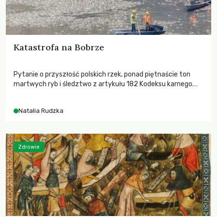
Katastrofa na Bobrze
Pytanie o przyszłość polskich rzek, ponad piętnaście ton
martwych ryb i śledztwo z artykułu 182 Kodeksu karnego.
Katastrofa na Bobrze obnażyła słabość systemu, który
pozwolił, by prace modernizacyjne uruchomiły lawinę
Natalia Rudzka
zdarzeń prowadzących do biologicznej śmierci rzeki.
Zdrowie