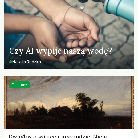
Czy AI wypije naszą wodę?
Natalia Rudzka
Felietony
Dwugłos o sztuce i przyrodzie: Niebo