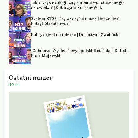
Jak kryzys ekologiczny zmienia współczesnego
człowieka? | Katarzyna Kurska-Wilk
System ETS2. Czy wyczyści nasze kieszenie? |
Patryk Strzałkowski
Polityka jest na talerzu | Dr Justyna Zwolińska
„Żołnierze Wyklęci” czyli polski Hot Take | Dr hab.
Piotr Majewski
Ostatni numer
NR 41