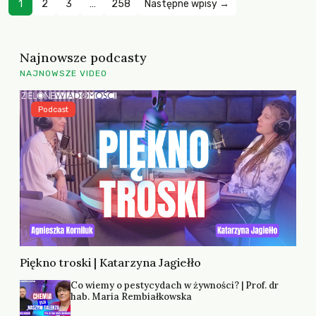
1
2
3
…
258
Następne wpisy →
Najnowsze podcasty
NAJNOWSZE VIDEO
Podcast
Piękno troski | Katarzyna Jagiełło
Co wiemy o pestycydach w żywności? | Prof. dr
hab. Maria Rembiałkowska