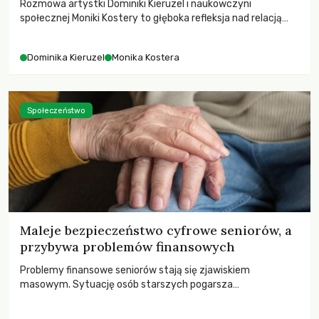
Rozmowa artystki Dominiki Kieruzel i naukowczyni
społecznej Moniki Kostery to głęboka refleksja nad relacją
sztuki, przyrody oraz człowieka w przestrzeni
współczesnego miasta.
Dominika Kieruzel
Monika Kostera
Społeczeństwo
Maleje bezpieczeństwo cyfrowe seniorów, a
przybywa problemów finansowych
Problemy finansowe seniorów stają się zjawiskiem
masowym. Sytuację osób starszych pogarsza
bezwzględność cyberprzestępców.