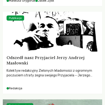
Mateusz Grygoruk
Jacek Zyśk
Publikacje
Odszedł nasz Przyjaciel Jerzy Andrzej
Masłowski
Kolektyw redakcyjny Zielonych Wiadomości z ogromnym
poczuciem straty żegna swojego Przyjaciela – Jerzego
Andrzeja Masłowskiego, kochanego Opiekuna, Mecenasa i
Mentora.
Redakcja