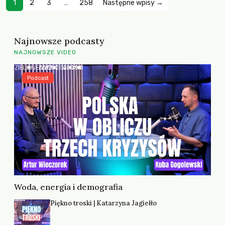
1
2
3
…
258
Następne wpisy →
Najnowsze podcasty
NAJNOWSZE VIDEO
Podcast
Woda, energia i demografia
Piękno troski | Katarzyna Jagiełło