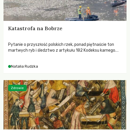
Katastrofa na Bobrze
Pytanie o przyszłość polskich rzek, ponad piętnaście ton
martwych ryb i śledztwo z artykułu 182 Kodeksu karnego.
Katastrofa na Bobrze obnażyła słabość systemu, który
pozwolił, by prace modernizacyjne uruchomiły lawinę
Natalia Rudzka
zdarzeń prowadzących do biologicznej śmierci rzeki.
Zdrowie