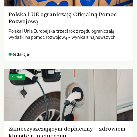
Polska i UE ograniczają Oficjalną Pomoc
Rozwojową
Polska i Unia Europejska trzeci rok z rzędu ograniczają
wydatki na pomoc rozwojową – wynika z najnowszych
danych OECD za 2025 rok. Spadki obejmują także wsparcie
dla krajów najbardziej potrzebujących, a globalnie
Redakcja
odnotowano największe tąpnięcie ODA w historii. Jakie będą
konsekwencje tych decyzji dla świata dotkniętego
kryzysami i ubóstwem?
Klimat
Zanieczyszczającym dopłacamy – zdrowiem,
klimatem, pieniędzmi