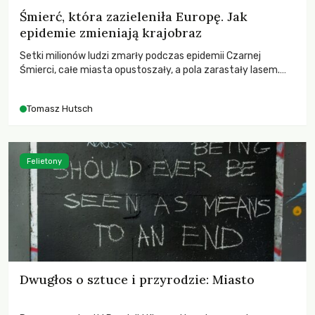
Śmierć, która zazieleniła Europę. Jak
epidemie zmieniają krajobraz
Setki milionów ludzi zmarły podczas epidemii Czarnej
Śmierci, całe miasta opustoszały, a pola zarastały lasem.
Gdy pierwsze liście nowych dębów rozwijały się na włoskich
wzgórzach, Europa dopiero podnosiła się po jednej z
Tomasz Hutsch
największych katastrof w swoich dziejach.
Felietony
Dwugłos o sztuce i przyrodzie: Miasto