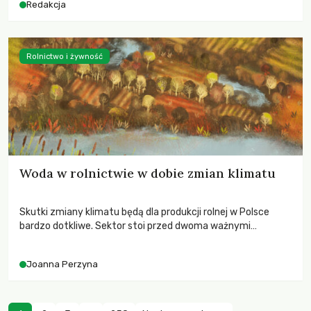
Redakcja
Rolnictwo i żywność
Woda w rolnictwie w dobie zmian klimatu
Skutki zmiany klimatu będą dla produkcji rolnej w Polsce
bardzo dotkliwe. Sektor stoi przed dwoma ważnymi
wyzwaniami – potrzebą redukcji emisji gazów cieplarnianych
oraz koniecznością prowadzenia działań adaptacyjnych do
Joanna Perzyna
zachodzących zmian klimatycznych. Wymagać to będzie
przedefiniowania podejścia do produkcji rolnej opartego
niemal wyłącznie o kryterium zysku ekonomicznego.