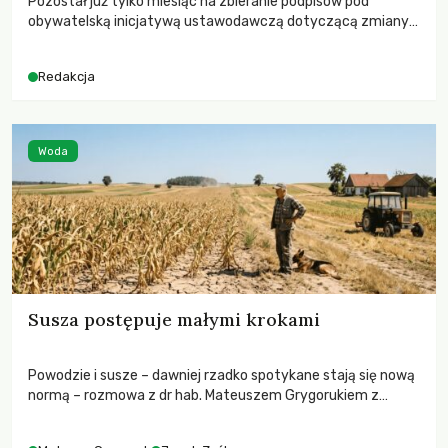
Pozostał już tylko miesiąc na zbieranie podpisów pod
obywatelską inicjatywą ustawodawczą dotyczącą zmiany
Prawa łowieckiego. Fundacja Niech Żyją! apeluje o pełną
mobilizację, ponieważ projekt zawiera historyczne i
Redakcja
niezwykle korzystne rozwiązania dla przyrody i zwierząt,
radykalnie zmieniając dotychczasowy paradygmat
funkcjonowania łowiectwa w Polsce.
Woda
Susza postępuje małymi krokami
Powodzie i susze – dawniej rzadko spotykane stają się nową
normą – rozmowa z dr hab. Mateuszem Grygorukiem z
Centrum Badań Klimatu SGGW.