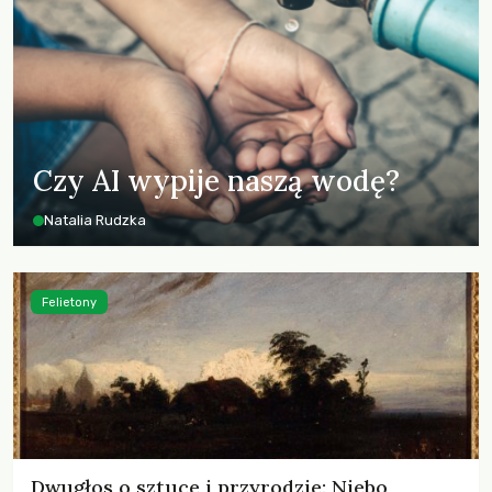
Czy AI wypije naszą wodę?
Natalia Rudzka
Felietony
Dwugłos o sztuce i przyrodzie: Niebo