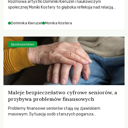
Rozmowa artystki Dominiki Kieruzel i naukowczyni
społecznej Moniki Kostery to głęboka refleksja nad relacją
sztuki, przyrody oraz człowieka w przestrzeni
współczesnego miasta.
Dominika Kieruzel
Monika Kostera
Społeczeństwo
Maleje bezpieczeństwo cyfrowe seniorów, a
przybywa problemów finansowych
Problemy finansowe seniorów stają się zjawiskiem
masowym. Sytuację osób starszych pogarsza
bezwzględność cyberprzestępców.