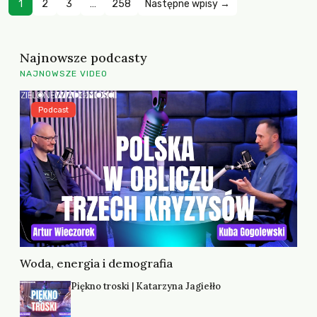
1
2
3
…
258
Następne wpisy →
Najnowsze podcasty
NAJNOWSZE VIDEO
Podcast
Woda, energia i demografia
Piękno troski | Katarzyna Jagiełło