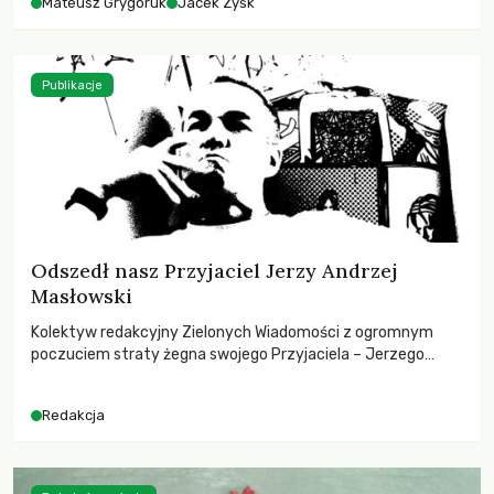
Mateusz Grygoruk
Jacek Zyśk
Publikacje
Odszedł nasz Przyjaciel Jerzy Andrzej
Masłowski
Kolektyw redakcyjny Zielonych Wiadomości z ogromnym
poczuciem straty żegna swojego Przyjaciela – Jerzego
Andrzeja Masłowskiego, kochanego Opiekuna, Mecenasa i
Mentora.
Redakcja