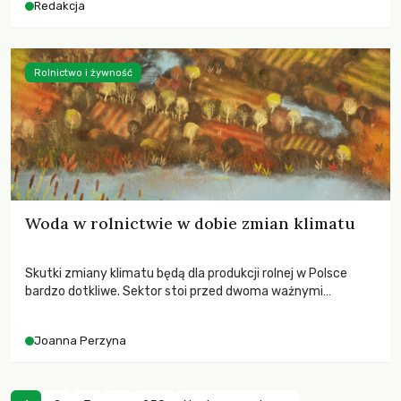
Redakcja
Rolnictwo i żywność
Woda w rolnictwie w dobie zmian klimatu
Skutki zmiany klimatu będą dla produkcji rolnej w Polsce
bardzo dotkliwe. Sektor stoi przed dwoma ważnymi
wyzwaniami – potrzebą redukcji emisji gazów cieplarnianych
oraz koniecznością prowadzenia działań adaptacyjnych do
Joanna Perzyna
zachodzących zmian klimatycznych. Wymagać to będzie
przedefiniowania podejścia do produkcji rolnej opartego
niemal wyłącznie o kryterium zysku ekonomicznego.