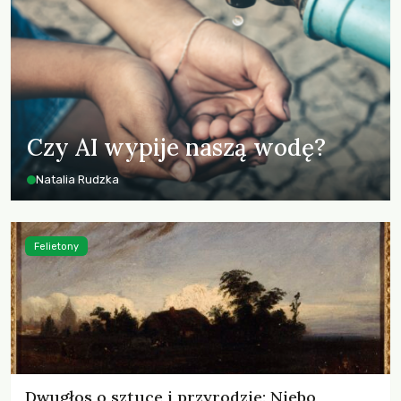
Czy AI wypije naszą wodę?
Natalia Rudzka
Felietony
Dwugłos o sztuce i przyrodzie: Niebo