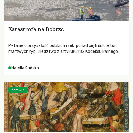
Katastrofa na Bobrze
Pytanie o przyszłość polskich rzek, ponad piętnaście ton
martwych ryb i śledztwo z artykułu 182 Kodeksu karnego.
Katastrofa na Bobrze obnażyła słabość systemu, który
pozwolił, by prace modernizacyjne uruchomiły lawinę
Natalia Rudzka
zdarzeń prowadzących do biologicznej śmierci rzeki.
Zdrowie