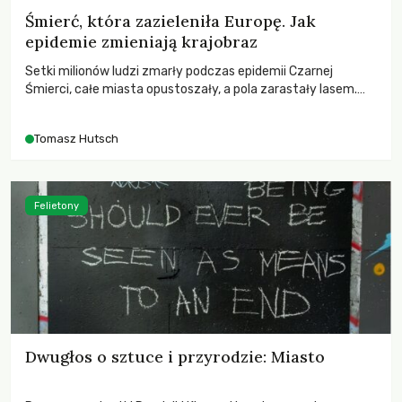
Śmierć, która zazieleniła Europę. Jak
epidemie zmieniają krajobraz
Setki milionów ludzi zmarły podczas epidemii Czarnej
Śmierci, całe miasta opustoszały, a pola zarastały lasem.
Gdy pierwsze liście nowych dębów rozwijały się na włoskich
wzgórzach, Europa dopiero podnosiła się po jednej z
Tomasz Hutsch
największych katastrof w swoich dziejach.
Felietony
Dwugłos o sztuce i przyrodzie: Miasto