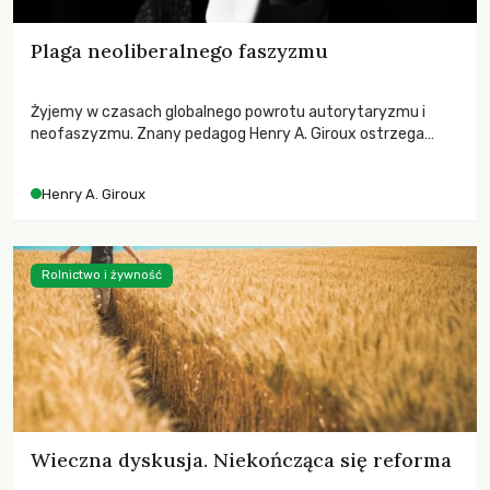
Plaga neoliberalnego faszyzmu
Żyjemy w czasach globalnego powrotu autorytaryzmu i
neofaszyzmu. Znany pedagog Henry A. Giroux ostrzega
przed korporacyjną tyranią niszczącą społeczeństwo. Czy
współczesne uniwersytety obronią swoją niezależność i
Henry A. Giroux
wychowają świadomych obywateli?
Rolnictwo i żywność
Wieczna dyskusja. Niekończąca się reforma