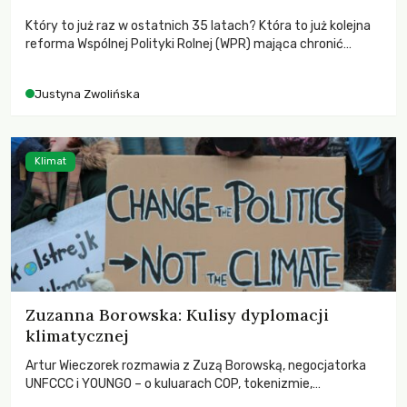
Który to już raz w ostatnich 35 latach? Która to już kolejna
reforma Wspólnej Polityki Rolnej (WPR) mająca chronić
rolników i odpowiadać na potrzeby społeczne?
Justyna Zwolińska
Klimat
Zuzanna Borowska: Kulisy dyplomacji
klimatycznej
Artur Wieczorek rozmawia z Zuzą Borowską, negocjatorka
UNFCCC i YOUNGO – o kuluarach COP, tokenizmie,
różnorodności i nadziei pokładanej w ruchach klimatycznych