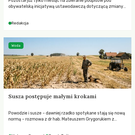
Pozostał już tylko miesiąc na zbieranie podpisów pod
obywatelską inicjatywą ustawodawczą dotyczącą zmiany
Prawa łowieckiego. Fundacja Niech Żyją! apeluje o pełną
mobilizację, ponieważ projekt zawiera historyczne i
Redakcja
niezwykle korzystne rozwiązania dla przyrody i zwierząt,
radykalnie zmieniając dotychczasowy paradygmat
funkcjonowania łowiectwa w Polsce.
Woda
Susza postępuje małymi krokami
Powodzie i susze – dawniej rzadko spotykane stają się nową
normą – rozmowa z dr hab. Mateuszem Grygorukiem z
Centrum Badań Klimatu SGGW.