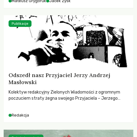
Mateusz Grygoruk
Jacek Zyśk
Publikacje
Odszedł nasz Przyjaciel Jerzy Andrzej
Masłowski
Kolektyw redakcyjny Zielonych Wiadomości z ogromnym
poczuciem straty żegna swojego Przyjaciela – Jerzego
Andrzeja Masłowskiego, kochanego Opiekuna, Mecenasa i
Mentora.
Redakcja