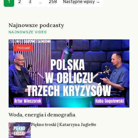
1
2
3
…
258
Następne wpisy →
Najnowsze podcasty
NAJNOWSZE VIDEO
Podcast
Woda, energia i demografia
Piękno troski | Katarzyna Jagiełło