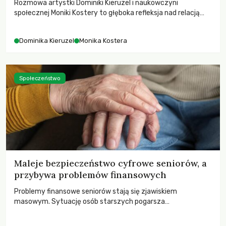
Rozmowa artystki Dominiki Kieruzel i naukowczyni
społecznej Moniki Kostery to głęboka refleksja nad relacją
sztuki, przyrody oraz człowieka w przestrzeni
współczesnego miasta.
Dominika Kieruzel
Monika Kostera
Społeczeństwo
Maleje bezpieczeństwo cyfrowe seniorów, a
przybywa problemów finansowych
Problemy finansowe seniorów stają się zjawiskiem
masowym. Sytuację osób starszych pogarsza
bezwzględność cyberprzestępców.