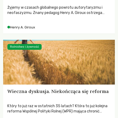
Żyjemy w czasach globalnego powrotu autorytaryzmu i
neofaszyzmu. Znany pedagog Henry A. Giroux ostrzega
przed korporacyjną tyranią niszczącą społeczeństwo. Czy
współczesne uniwersytety obronią swoją niezależność i
Henry A. Giroux
wychowają świadomych obywateli?
Rolnictwo i żywność
Wieczna dyskusja. Niekończąca się reforma
Który to już raz w ostatnich 35 latach? Która to już kolejna
reforma Wspólnej Polityki Rolnej (WPR) mająca chronić
rolników i odpowiadać na potrzeby społeczne?