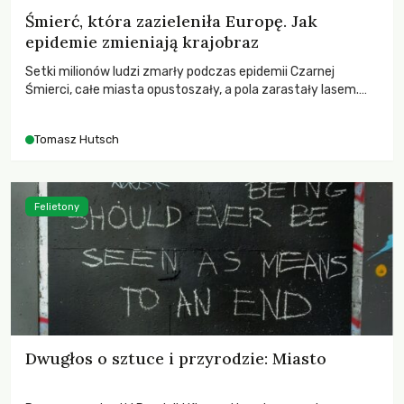
Śmierć, która zazieleniła Europę. Jak
epidemie zmieniają krajobraz
Setki milionów ludzi zmarły podczas epidemii Czarnej
Śmierci, całe miasta opustoszały, a pola zarastały lasem.
Gdy pierwsze liście nowych dębów rozwijały się na włoskich
wzgórzach, Europa dopiero podnosiła się po jednej z
Tomasz Hutsch
największych katastrof w swoich dziejach.
Felietony
Dwugłos o sztuce i przyrodzie: Miasto