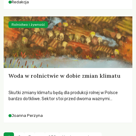
Redakcja
Rolnictwo i żywność
Woda w rolnictwie w dobie zmian klimatu
Skutki zmiany klimatu będą dla produkcji rolnej w Polsce
bardzo dotkliwe. Sektor stoi przed dwoma ważnymi
wyzwaniami – potrzebą redukcji emisji gazów cieplarnianych
oraz koniecznością prowadzenia działań adaptacyjnych do
Joanna Perzyna
zachodzących zmian klimatycznych. Wymagać to będzie
przedefiniowania podejścia do produkcji rolnej opartego
niemal wyłącznie o kryterium zysku ekonomicznego.