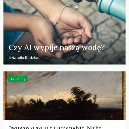
Czy AI wypije naszą wodę?
Natalia Rudzka
Felietony
Dwugłos o sztuce i przyrodzie: Niebo