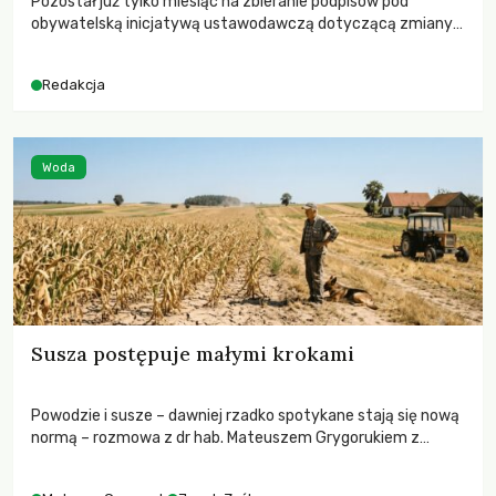
Pozostał już tylko miesiąc na zbieranie podpisów pod
obywatelską inicjatywą ustawodawczą dotyczącą zmiany
Prawa łowieckiego. Fundacja Niech Żyją! apeluje o pełną
mobilizację, ponieważ projekt zawiera historyczne i
Redakcja
niezwykle korzystne rozwiązania dla przyrody i zwierząt,
radykalnie zmieniając dotychczasowy paradygmat
funkcjonowania łowiectwa w Polsce.
Woda
Susza postępuje małymi krokami
Powodzie i susze – dawniej rzadko spotykane stają się nową
normą – rozmowa z dr hab. Mateuszem Grygorukiem z
Centrum Badań Klimatu SGGW.