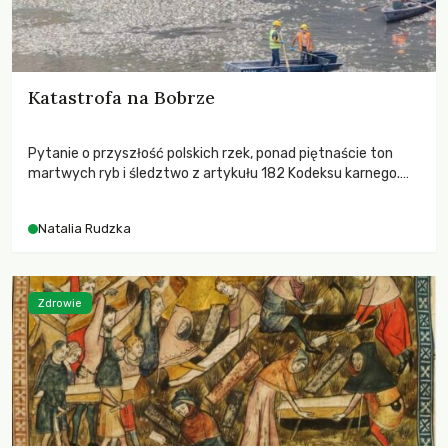
Katastrofa na Bobrze
Pytanie o przyszłość polskich rzek, ponad piętnaście ton
martwych ryb i śledztwo z artykułu 182 Kodeksu karnego.
Katastrofa na Bobrze obnażyła słabość systemu, który
pozwolił, by prace modernizacyjne uruchomiły lawinę
Natalia Rudzka
zdarzeń prowadzących do biologicznej śmierci rzeki.
Zdrowie